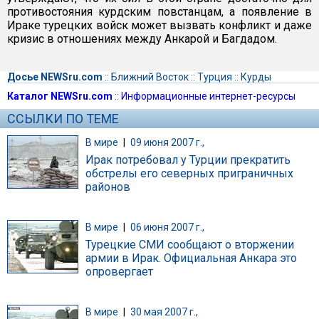
противостояния курдским повстанцам, а появление в
Ираке турецких войск может вызвать конфликт и даже
кризис в отношениях между Анкарой и Багдадом.
Досье NEWSru.com
::
Ближний Восток
::
Турция
::
Курды
Каталог NEWSru.com
::
Информационные интернет-ресурсы
ССЫЛКИ ПО ТЕМЕ
В мире
|
09 июня 2007 г.,
Ирак потребовал у Турции прекратить
обстрелы его северных приграничных
районов
В мире
|
06 июня 2007 г.,
Турецкие СМИ сообщают о вторжении
армии в Ирак. Официальная Анкара это
опровергает
В мире
|
30 мая 2007 г.,