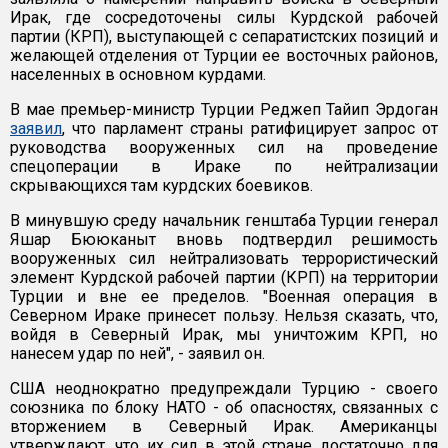
Ирак, где сосредоточены силы Курдской рабочей
партии (КРП), выступающей с сепаратистских позиций и
желающей отделения от Турции ее восточных районов,
населенных в основном курдами.
В мае премьер-министр Турции Реджеп Тайип Эрдоган
заявил
, что парламент страны ратифицирует запрос от
руководства вооруженных сил на проведение
спецоперации в Ираке по нейтрализации
скрывающихся там курдских боевиков.
В минувшую среду начальник генштаба Турции генерал
Яшар Бююканыт вновь подтвердил решимость
вооруженных сил нейтрализовать террористический
элемент Курдской рабочей партии (КРП) на территории
Турции и вне ее пределов. "Военная операция в
Северном Ираке принесет пользу. Нельзя сказать, что,
войдя в Северный Ирак, мы уничтожим КРП, но
нанесем удар по ней", - заявил он.
США неоднократно предупреждали Турцию - своего
союзника по блоку НАТО - об опасностях, связанных с
вторжением в Северный Ирак. Американцы
утверждают, что их сил в этой стране достаточно для