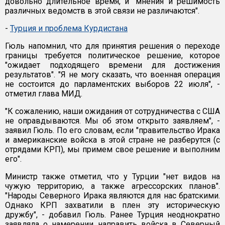
довольно длительное время, и "мнения и решимость
различных ведомств в этой связи не различаются".
-
Турция и проблема Курдистана
Гюль напомнил, что для принятия решения о переходе
границы требуется политическое решение, которое
"ожидает подходящего времени для достижения
результатов". "Я не могу сказать, что военная операция
не состоится до парламентских выборов 22 июля", -
отметил глава МИД.
"К сожалению, наши ожидания от сотрудничества с США
не оправдываются. Мы об этом открыто заявляем", -
заявил Гюль. По его словам, если "правительство Ирака
и американские войска в этой стране не разберутся (с
отрядами КРП), мы примем свое решение и выполним
его".
Министр также отметил, что у Турции "нет видов на
чужую территорию, а также агрессорских планов".
"Народы Северного Ирака являются для нас братскими.
Однако КРП захватили в плен эту историческую
дружбу", - добавил Гюль. Ранее Турция неоднократно
заявляла о намерении направить войска в Северный