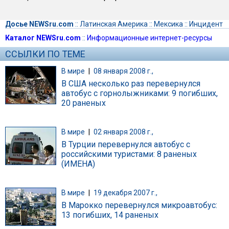
Досье NEWSru.com
::
Латинская Америка
::
Мексика
::
Инцидент
Каталог NEWSru.com
::
Информационные интернет-ресурсы
ССЫЛКИ ПО ТЕМЕ
В мире
|
08 января 2008 г.,
В США несколько раз перевернулся
автобус с горнолыжниками: 9 погибших,
20 раненых
В мире
|
02 января 2008 г.,
В Турции перевернулся автобус с
российскими туристами: 8 раненых
(ИМЕНА)
В мире
|
19 декабря 2007 г.,
В Марокко перевернулся микроавтобус:
13 погибших, 14 раненых