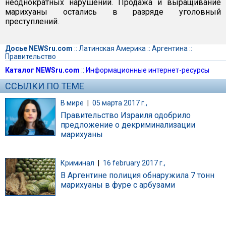
неоднократных нарушений. Продажа и выращивание
марихуаны остались в разряде уголовный
преступлений.
Досье NEWSru.com
::
Латинская Америка
::
Аргентина
::
Правительство
Каталог NEWSru.com
::
Информационные интернет-ресурсы
ССЫЛКИ ПО ТЕМЕ
В мире
|
05 марта 2017 г.,
Правительство Израиля одобрило
предложение о декриминализации
марихуаны
Криминал
|
16 february 2017 г.,
В Аргентине полиция обнаружила 7 тонн
марихуаны в фуре с арбузами