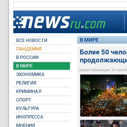
В МИРЕ
ВСЕ НОВОСТИ
ПАНДЕМИЯ
Более 50 чело
В РОССИИ
продолжающих
В Гонконге тысячи 
Власти призвали ми
Однако активисты д
В МИРЕ
остаются на улицах
жизнедеятельност
продолжать акцию д
время публикации: 30 сентябр
ЭКОНОМИКА
Reuters
Reuters
Reuters
РЕЛИГИЯ
КРИМИНАЛ
СПОРТ
КУЛЬТУРА
ИНОПРЕССА
МНЕНИЯ