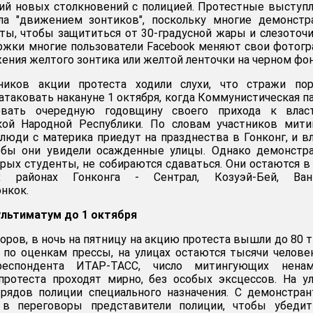
ий новых столкновений с полицией. Протестные выступ
ла "движением зонтиков", поскольку многие демонстр
нты, чтобы защититься от 30-градусной жары и слезоточ
держки многие пользователи Facebook меняют свои фотог
ения желтого зонтика или желтой ленточки на черном фон
ников акции протеста ходили слухи, что стражи пор
атаковать накануне 1 октября, когда Коммунистическая п
вать очередную годовщину своего прихода к влас
кой Народной Республики. По словам участников мити
люди с материка приедут на празднества в Гонконг, и в
тобы они увидели осажденные улицы. Однако демонстр
рых студенты, не собираются сдаваться. Они остаются в
 районах Гонконга - Сентрал, Козуэй-Бей, Вань
нкок.
ультиматум до 1 октября
оров, в ночь на пятницу на акцию протеста вышли до 80 
, по оценкам прессы, на улицах остаются тысячи челове
респондента ИТАР-ТАСС, число митингующих ненам
протеста проходят мирно, без особых эксцессов. На у
рядов полиции специального назначения. С демонстра
 в переговоры представители полиции, чтобы убедит