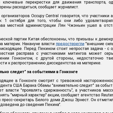
 ключевые перекрестки для движения транспорта, од
рены расходиться, сообщает журналист.
организаторов Occupy Central говорится, что участники 
к 1 октября для того, чтобы они либо удовлетворил
лава местной администрации Лян Чжэньин ушел в отст
еской партии Китая обеспокоены, что призывы к демок
на материк. Накануне власти
предостерегли
"внешние сил
исходящее. Перед Пекином стоит непростая задача - с 
есткая расправа с участниками митингов может серь
лении Гонконгом, с другой стороны, недостаточно тв
сти к распространению диссидентства на материке.
льно следит" за событиями в Гонконге
ходящее в Гонконге смотрят с тревожной настороженно
дента США Барака Обамы "внимательно следит" за собы
ет власти "проявлять сдержанность", а участников мас
нять "мирный характер" акции, сообщает агентство Reuter
л пресс-секретарь Белого дома Джош Эрнест. Он отметил
"доведена до сведения Пекина".