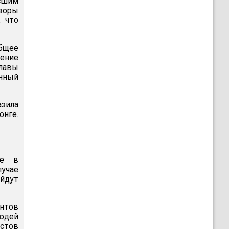
ысшим
воры
, что
бщее
ление
лавы
инный
зила
нге.
ье в
лучае
айдут
нтов
людей
естов