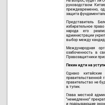
На вопрос, будет ли 
руководством Китая
преждевременно, од
защита фундаменталь
Представитель Бе
избирательное право
народа его реали
администрации укрепи
выбор между кандид
Международная ор
озабоченность в св
Правозащитники приз
Пекин идти на уступ
Однако китайские
правительственной 
правительство не бу
в тупик.
Глава местной адми
"немедленно" прекра
и подрывающие эконо