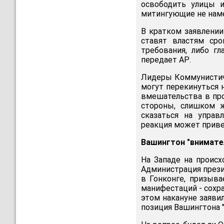
освободить улицы и
митингующие не наме
В кратком заявлении 
ставят властям сро
требования, либо г
передает АР.
Лидеры Коммунистич
могут перекинуться 
вмешательства в про
стороны, слишком ж
сказаться на управ
реакция может приве
Вашингтон "внимате
На Западе на проис
Администрация прези
в Гонконге, призыва
манифестаций - сохра
этом накануне заяви
позиция Вашингтона 