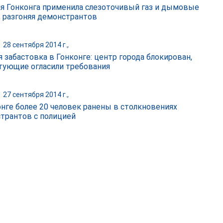
я Гонконга применила слезоточивый газ и дымовые
 разгоняя демонстрантов
|
28 сентября 2014 г.,
я забастовка в Гонконге: центр города блокирован,
тующие огласили требования
|
27 сентября 2014 г.,
онге более 20 человек ранены в столкновениях
трантов с полицией