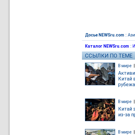
Досье NEWSru.com
::
Ази
Каталог NEWSru.com
::
И
ССЫЛКИ ПО ТЕМЕ
В мире
Активи
Китай 
рубежа
В мире
Китай 
из-за 
В мире