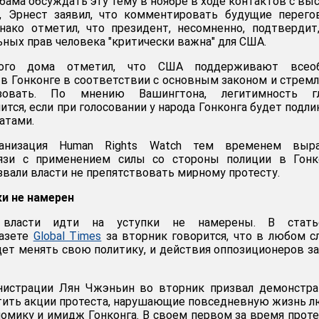
Обама обсуждать эту тему в ноябре в ходе контактов с в
, Эрнест заявил, что комментировать будущие перего
нако отметил, что президент, несомненно, подтвердит
ных прав человека "критически важна" для США.
лого дома отметил, что США поддерживают всео
 в Гонконге в соответствии с основным законом и стрем
зовать. По мнению Вашингтона, легитимность г
тся, если при голосовании у народа Гонконга будет подл
атами.
ганизация Human Rights Watch тем временем выра
язи с применением силы со стороны полиции в Гонко
вали власти не препятствовать мирному протесту.
ки не намерен
 власти идти на уступки не намерены. В стат
газете
Global Times
за вторник говорится, что в любом с
дет менять свою политику, и действия оппозиционеров з
нистрации Лян Чжэньин во вторник призвал демонстра
тить акции протеста, нарушающие повседневную жизнь 
мику и имидж Гонконга. В своем первом за время прот