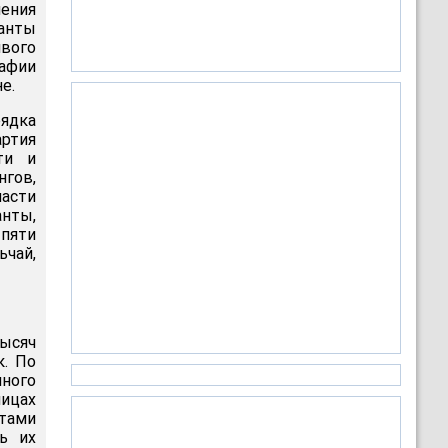
ления
анты
ивого
рафии
е.
ядка
артия
ти и
нгов,
ласти
анты,
 пяти
чай,
тысяч
к. По
ного
лицах
нтами
ь их