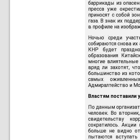
баррикады из опасен
пресса уже окрести
приносят с собой зо
газа. В знак их под
в профиле на изображ
Ночью среди участ
собираются снова их 
КНР будет праздно
образования Китайс
многие влиятельные 
вряд ли захотят, ч
большинство из кото
самых оживленных
Адмиралтейство и Мо
Властям поставили 
По данным организат
человек. Во вторник
свидетельству кор
сократилось. Акции 
больше не видно от
пытаются вступать