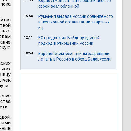
17:35
Борис Джонсон тайно обвенчался со
 пока
своей возлюбленной
15:58
Румыния выдала России обвиняемого
итая
в незаконной организации азартных
тной
игр
лько
овам
12:11
ЕС предложил Байдену единый
щание
подход в отношении России
окую
18:54
Европейским компаниям разрешили
летать в Россию в обход Белоруссии
йских
льких
тницу
тычек
ули.
нения
ьства
сти.
одой,
выми
нные