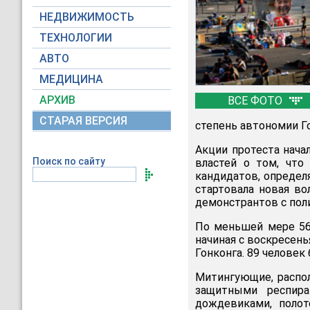
НЕДВИЖИМОСТЬ
ТЕХНОЛОГИИ
АВТО
МЕДИЦИНА
АРХИВ
ВСЕ ФОТО
СТАРАЯ ВЕРСИЯ
степень автономии Го
Акции протеста нача
Поиск по сайту
властей о том, что
кандидатов, определя
стартовала новая в
демонстрантов с поли
По меньшей мере 56 
начиная с воскресен
Гонконга. 89 человек
Митингующие, распол
защитными респира
дождевиками, полот