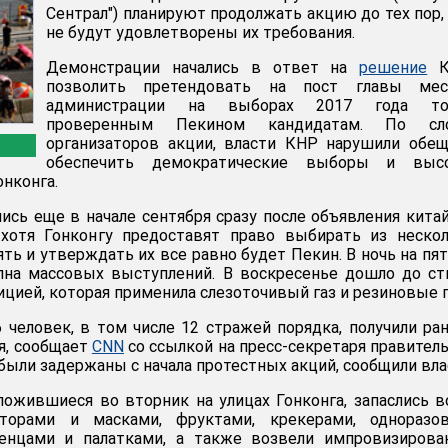
Сентрал") планируют продолжать акцию до тех пор,
не будут удовлетворены их требования.
Демонстрации начались в ответ на
решение
К
позволить претендовать на пост главы мес
администрации на выборах 2017 года то
проверенным Пекином кандидатам. По сл
организаторов акции, власти КНР нарушили обе
обеспечить демократические выборы и выс
нконга.
лись еще в начале сентября сразу после объявления кита
 хотя Гонконгу предоставят право выбирать из неско
ть и утверждать их все равно будет Пекин. В ночь на пя
олна массовых выступлений. В воскресенье дошло до с
цией, которая применила слезоточивый газ и резиновые п
человек, в том числе 12 стражей порядка, получили ра
ья, сообщает
CNN
со ссылкой на пресс-секретаря правител
 были задержаны с начала протестных акций, сообщили вла
ожившиеся во вторник на улицах Гонконга, запаслись в
торами и масками, фруктами, крекерами, одноразо
енцами и палатками, а также возвели импровизирова