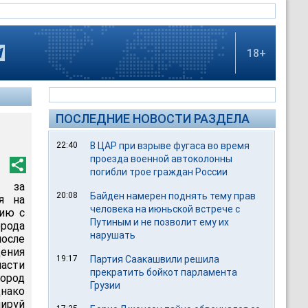
18+
ПОСЛЕДНИЕ НОВОСТИ РАЗДЕЛА
22:40
В ЦАР при взрыве фугаса во время
проезда военной автоколонны
погибли трое граждан России
и за
20:08
Байден намерен поднять тему прав
я на
человека на июньской встрече с
нию с
Путиным и не позволит ему их
рода
нарушать
после
ения
19:17
Партия Саакашвили решила
ласти
прекратить бойкот парламента
ород
Грузии
нако
ируй