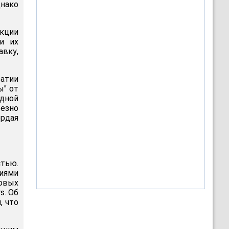
нако
акции
и их
авку,
ратии
ы" от
одной
езно
ердая
стью.
тиями
совых
s. Об
, что