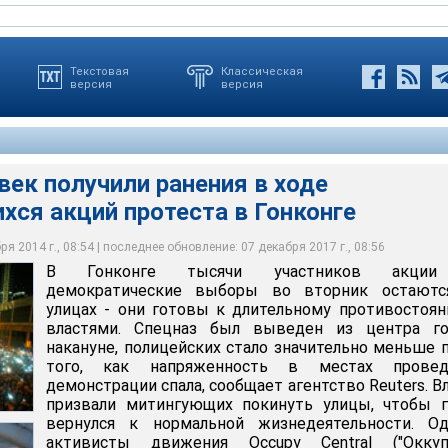
Текстовая
Классическая
версия
версия
век получили ранения в ходе
ся акций протеста в Гонконге
участников акции за демократические выборы во вторник
тингующих покинуть улицы, чтобы город вернулся к нормальной
вижения Occupy Central ("Оккупируй Сентрал") планируют
 - они готовы к длительному противостоянию с властями
и
о тех пор, пока не будут удовлетворены их требования
я 2014 г., 08:54 | последнее обновление: 07 декабря 2017 г., 08:56
В Гонконге тысячи участников акци
демократические выборы во вторник остаютс
улицах - они готовы к длительному противостоя
властями. Спецназ был выведен из центра го
накануне, полицейских стало значительно меньше 
того, как напряженность в местах провед
демонстрации спала, сообщает агентство Reuters. В
призвали митингующих покинуть улицы, чтобы г
вернулся к нормальной жизнедеятельности. Од
активисты движения Occupy Central ("Оккуп