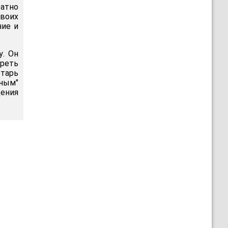
ратно
своих
ние и
у. Он
треть
тарь
чным"
дения