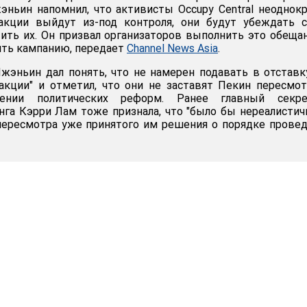
ньин напомнил, что активисты Occupy Central неоднок
 акции выйдут из-под контроля, они будут убеждать 
ить их. Он призвал организаторов выполнить это обеща
ить кампанию, передает
Channel News Asia
.
эньин дал понять, что не намерен подавать в отставк
акции" и отметил, что они не заставят Пекин пересмо
нии политических реформ. Ранее главный секре
нга Кэрри Лам тоже признала, что "было бы нереалисти
пересмотра уже принятого им решения о порядке прове