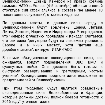
Великобритании Дэвид Кэмерон на правах хозяина
саммита НАТО в Уэльсе (4-5 сентября) объявит о новой
структуре сил стран альянса в составе "не менее 10
тысяч военнослужащих", отмечает издание.
По данным газеты, в данные силы наряду с
Великобританией будут вовлечены Дания, Латвия,
Литва, Эстония, Норвегия и Нидерланды. Утверждается,
что "интерес к участию проявляла и Канада". Считается,
что эти силы "регулярно будут на значимых учениях в
Европе и в иных местах", хотя "детали еще
дорабатываются", цитирует ИТАР-ТАСС.
В новые объединенные экспедиционные силы, как
ожидается, войдут подразделения ВВС, ВМС и
сухопутных войск. Они должны быть готовы к
быстрому развертыванию и "регулярным, частым
учениям". Командование предполагается возложить на
представителей от Великобритании.
При этом "моделью будут являться совместные
экспедиционные силы Великобритании и Франции,
которые должны достичь полной боевой готовности к
2016 году", уточняет газета.