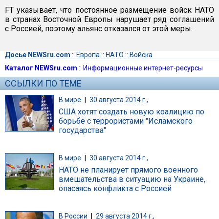
FT указывает, что постоянное размещение войск НАТО
в странах Восточной Европы нарушает ряд соглашений
с Россией, поэтому альянс отказался от этой меры.
Досье NEWSru.com
::
Европа
::
НАТО
::
Войска
Каталог NEWSru.com
::
Информационные интернет-ресурсы
ССЫЛКИ ПО ТЕМЕ
В мире
|
30 августа 2014 г.,
США хотят создать новую коалицию по
борьбе с террористами "Исламского
государства"
В мире
|
30 августа 2014 г.,
НАТО не планирует прямого военного
вмешательства в ситуацию на Украине,
опасаясь конфликта с Россией
В России
|
29 августа 2014 г.,