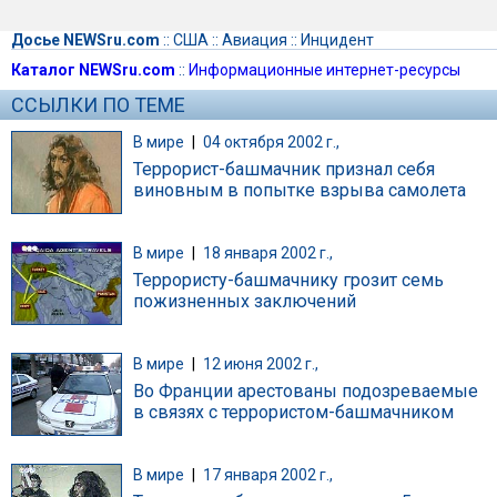
Досье NEWSru.com
::
США
::
Авиация
::
Инцидент
Каталог NEWSru.com
::
Информационные интернет-ресурсы
ССЫЛКИ ПО ТЕМЕ
В мире
|
04 октября 2002 г.,
Террорист-башмачник признал себя
виновным в попытке взрыва самолета
В мире
|
18 января 2002 г.,
Террористу-башмачнику грозит семь
пожизненных заключений
В мире
|
12 июня 2002 г.,
Во Франции арестованы подозреваемые
в связях с террористом-башмачником
В мире
|
17 января 2002 г.,