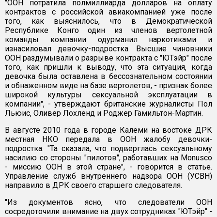
"ООН потратила полмиллиарда долларов на оплату
контрактов с российской авиакомпанией уже после
того, как выяснилось, что в Демократической
Республике Конго один из членов вертолетной
команды компании одурманил наркотиками и
изнасиловал девочку-подростка. Высшие чиновники
ООН раздумывали о разрыве контракта с "ЮТэйр" после
того, как пришли к выводу, что эта ситуация, когда
девочка была оставлена в бессознательном состоянии
и обнаженном виде на базе вертолетов, - признак более
широкой культуры сексуальной эксплуатации в
компании", - утверждают британские журналисты Пол
Льюис, Оливер Лохленд и Роджер Гамильтон-Мартин.
В августе 2010 года в городе Калеми на востоке ДРК
местная НКО передала в ООН жалобу девочки-
подростка. "Та сказала, что подверглась сексуальному
насилию со стороны "пилотов", работавших на Monusco
- миссию ООН в этой стране", - говорится в статье.
Управление служб внутреннего надзора ООН (УСВН)
направило в ДРК своего старшего следователя.
"Из документов ясно, что следователи ООН
сосредоточили внимание на двух сотрудниках "ЮТэйр" -