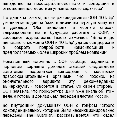
нападение на несовершеннолетнюю и совершил в
отношении нее действия унизительного характера".
По данным газеты, после расследования ООН "ЮТэйр"
уволила менеджера базы и авиаинженера, упомянутых
в докладе. "Оба включены в черный список,
запрещающий им в будущем работать с ООН", -
сообщают журналисты. Газета замечает: "Вплоть до
нынешнего момента ООН и "ЮТэйр" удавалось держать
в секрете подробности изнасилования и
предполагаемых более широких проблем компании".
Неназванный источник в ООН сообщил изданию: в
черновом варианте доклада старший следователь
советовал поделиться выводами с местными
правоохранительными органами. "Но, похоже, из
окончательного варианта эту рекомендацию
вычеркнули", - говорится в статье. Со своей стороны,
ООН заявила, что прокуратура ДРК уже знала об этом
деле, а готовый доклад был передан властям России.
Во внутренних документах ООН с грифом "строго
конфиденциально", которые были несанкционированно
переданы The Guardian, рассказывается, что отдел