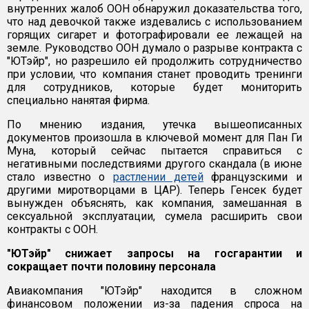
внутренних жалоб ООН обнаружил доказательства того,
что над девочкой также издевались с использованием
горящих сигарет и фотографировали ее лежащей на
земле. Руководство ООН думало о разрыве контракта с
"ЮТэйр", но разрешило ей продолжить сотрудничество
при условии, что компания станет проводить тренинги
для сотрудников, которые будет мониторить
специально нанятая фирма.
По мнению издания, утечка вышеописанных
документов произошла в ключевой момент для Пан Ги
Муна, который сейчас пытается справиться с
негативными последствиями другого скандала (в июне
стало известно о
растлении детей
французскими и
другими миротворцами в ЦАР). Теперь Генсек будет
вынужден объяснять, как компания, замешанная в
сексуальной эксплуатации, сумела расширить свои
контракты с ООН.
"ЮТэйр" снижает запросы на госгарантии и
сокращает почти половину персонала
Авиакомпания "ЮТэйр" находится в сложном
финансовом положении из-за падения спроса на