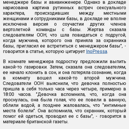
менеджере базы и авиаинженере. Однако в докладе
нарисована картина рутинных встреч сексуального
характера, происходивших между местными
женщинами и сотрудниками базы, в докладе не вполне
исключена версия о соучастии других членов
вертолетной команды с базы. Жертва сказала
следователям ООН, что шла повидаться с подругой,
когда мужчина, которого она приняла за охранника
базы, пригласил ее встретиться с менеджером базы", -
говорится в статье, которую цитирует
InoPressa
.
В комнате менеджера подростку предложили выпить
какой-то газировки. Затем, сказала она следователям,
ее начало клонить в сон, и она потеряла сознание, когда
в комнату вошел какой-то второй мужчина.
Следователи ООН выяснили, что девочка полностью
пришла в себя только часа через четыре, примерно в
18:00 часов. "Девочка вспомнила, что, когда она
проснулась, она была голая, что ее повели в ванную,
облили водой, а позднее жаловалась, что "интимные
места болели". Она вспомнила, что охранник, который
помог ей одеться, проводил ее с базы", - говорится в
материале британской газеты.