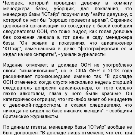
Человек, который проводил девочку в комнату
менеджера базы, уборщик, дал показания, что
менеджер базы "ЮТэйр" поручил ему "найти девушку, с
которой он мог бы "хорошо провести время". Охранник
церковной организации по соседству с базой сообщил
следователям ООН, что тоже видел, как голая девочка
без сознания лежала в тот день в саду менеджера
базы. "Он заявил в показаниях, что авиаинженер
"ЮТэйр", замешанный в деле, "фотографировал ее и
кидал на нее сигареты", - узнали журналисты.
Издание отмечает: в докладе ООН не употреблено
слово "изнасилование", но в США ФБР с 2013 года
расценивает произошедшее именно так. "В докладе
ООН отмечено: когда спустя несколько недель старший
следователь допросил авиаинженера, от того сильно
пахло алкоголем, глаза у него были красные. Он
категорически отрицал, что что-либо знает об инциденте
с девочкой-подростком, и сказал следователю, что
никогда не видел на базе никаких женщин", - сообщили
британские журналисты.
По данным газеты, менеджер базы "ЮТэйр" вообще не
был допрошен. "В докладе лишь отмечено, что его три