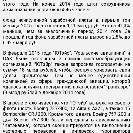
этого года. На конец 2014 года штат сотрудников
авиакомпании составлял 6546 человек.
Фонд начисленной заработной платы в первые три
месяца 2015 года составил 1,11 млрд руб. Это на 41,3%
меньше, чем за аналогичный период 2014 года. За
прошлый год фонд заработной платы вырос на 2,8%, до
6,927 млрд руб.
В феврале 2015 года "ЮТэйр", "Уральские авиалинии" и
ОАК были включены в список системообразующих
организаций. "ЮТэйр" также запросила госгарантии на
сумму 18 млрд рублей, чтобы реструктурировать свои
долги кредиторам. Тем не менее единственной
компанией из сферы гражданской авиации, которой
удалось получить госгарантии, пока остается "Трансаэро"
(9 млрд рублей в декабре 2014 года).
В апреле стало известно, что "ЮТэйр" вывела из своего
флота шесть Boeing 737-800, 12 Airbus A321, а также 15
Bombardier CRJ 200. Кроме того, девять Boeing 757-200 и
два Boeing 767-300 были переданы в авиакомпанию
"Катэкавиа", которая сконцентрируется на выполнении
чартерных перевозок в интересах туроператора