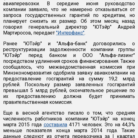
авиаперевозки. В середине июня руководство
компании заявило, что не намерено отказываться от
запроса государственных гарантий по кредитам, но
планирует снизить их размер. Об этом месяц назад
говорил генеральный директор "ЮТэйр" Андрей
Мартиросов, передает
"Интерфакс"
.
Ранее "ЮТэйр" и "Альфа-банк" договорились о
реструктуризации задолженности компании группы
"ЮТэйр" перед банком и ООО "Альфа-лизинг"
посредством удлинения сроков финансирования. Также
сообщалось, что межведомственная комиссия при
Минэкономразвития одобрила заявку авиакомпании на
предоставление госгарантий на сумму 19,2 млрд
рублей. Поскольку размер заявленных госгарантий
превышал 5 млрд рублей, окончательное решение по
их предоставлению должна будет принимать
правительственная комиссия.
Еще в весной агентство писало о том, что средняя
численность работников компании "ЮТэйр" на конец
марта 2015 года
составила
4171 человек. Это на 44,3%
меньше показателя конца марта 2014 года. Такие
данные следуют из отчета перевозчика за I квартал