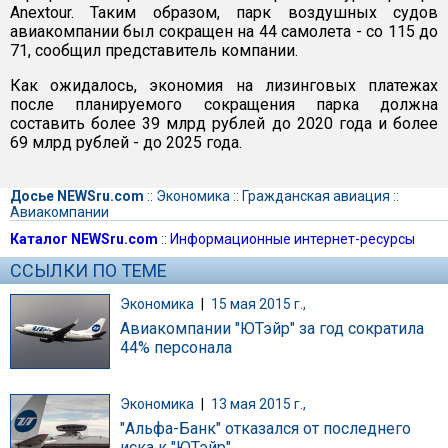
Anextour. Таким образом, парк воздушных судов
авиакомпании был сокращен на 44 самолета - со 115 до
71, сообщил представитель компании.
Как ожидалось, экономия на лизинговых платежах
после планируемого сокращения парка должна
составить более 39 млрд рублей до 2020 года и более
69 млрд рублей - до 2025 года.
Досье NEWSru.com
::
Экономика
::
Гражданская авиация
::
Авиакомпании
Каталог NEWSru.com
::
Информационные интернет-ресурсы
ССЫЛКИ ПО ТЕМЕ
Экономика
|
15 мая 2015 г.,
Авиакомпании "ЮТэйр" за год сократила
44% персонала
Экономика
|
13 мая 2015 г.,
"Альфа-Банк" отказался от последнего
иска к "ЮТэйр"