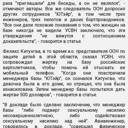
раза "приглашали" для беседы, а он не являлся", -
отмечают авторы. Все же следователь ООН допросил
других сотрудников "ЮТэйр", в том числе трех
инженеров, трех пилотов и двоих бортпроводников.
"Все они дали похожие показания о том, что женщин на
базе никогда не видели. УСВН заключило, что эти
утверждения "не вяжутся с соотношением
доказательств", - говорится в статье.
Феликс Китунгва, в то время и.о. представителя ООН по
защите детей в этой области, сказал УСВН, что
сопровождал жертву на базу российских
вертолетчиков, чтобы помочь ей отыскать ее
мобильный телефон. "Когда они повстречали
менеджера базы "ЮТэйр", он сознался Китунгве, что
девочка была в его доме, но отрицал, что она была
изнасилована. Затем менеджер базы попытался дать
жертве 500 долларов", - говорится в статье.
"В докладе было сделано заключение, что менеджер
базы "либо подверг сексуальному насилию
несовершеннолетнюю, либо содействовал
сексуальному насилию над ней". Авиаинженер,
говорилось в докладе, "совершил физическое