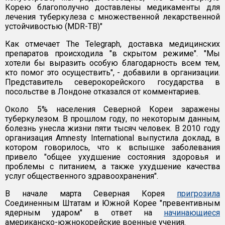
Корею благополучно доставлены медикаменты для
лечения туберкулеза с множественной лекарственной
устойчивостью (MDR-TB)"
Как отмечает The Telegraph, доставка медицинских
препаратов происходила "в скрытом режиме". "Мы
хотели бы выразить особую благодарность всем тем,
кто помог это осуществить", - добавили в организации.
Представитель северокорейского государства в
посольстве в Лондоне отказался от комментариев.
Около 5% населения Северной Кореи заражены
туберкулезом. В прошлом году, по некоторым данным,
болезнь унесла жизни пяти тысяч человек. В 2010 году
организация Amnesty International выпустила доклад, в
котором говорилось, что к вспышке заболевания
привело "общее ухудшение состояния здоровья и
проблемы с питанием, а также ухудшение качества
услуг общественного здравоохранения".
В начале марта Северная Корея
пригрозила
Соединенным Штатам и Южной Корее "превентивным
ядерным ударом" в ответ на
начинающиеся
американско-южнокорейские военные учения.