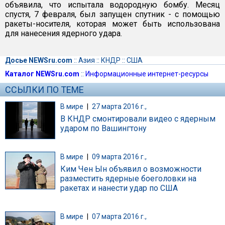
объявила, что испытала водородную бомбу. Месяц
спустя, 7 февраля, был запущен спутник - с помощью
ракеты-носителя, которая может быть использована
для нанесения ядерного удара.
Досье NEWSru.com
::
Азия
::
КНДР
::
США
Каталог NEWSru.com
::
Информационные интернет-ресурсы
ССЫЛКИ ПО ТЕМЕ
В мире
|
27 марта 2016 г.,
В КНДР смонтировали видео с ядерным
ударом по Вашингтону
В мире
|
09 марта 2016 г.,
Ким Чен Ын объявил о возможности
разместить ядерные боеголовки на
ракетах и нанести удар по США
В мире
|
07 марта 2016 г.,