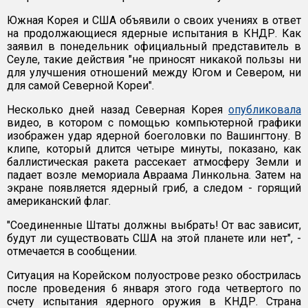
Южная Корея и США объявили о своих учениях в ответ
на продолжающиеся ядерные испытания в КНДР. Как
заявил в понедельник официальный представитель в
Сеуле, такие действия "не приносят никакой пользы ни
для улучшения отношений между Югом и Севером, ни
для самой Северной Кореи".
Несколько дней назад Северная Корея
опубликовала
видео, в котором с помощью компьютерной графики
изображен удар ядерной боеголовки по Вашингтону. В
клипе, который длится четыре минуты, показано, как
баллистическая ракета рассекает атмосферу Земли и
падает возле мемориала Авраама Линкольна. Затем на
экране появляется ядерный гриб, а следом - горящий
американский флаг.
"Соединенные Штаты должны выбрать! От вас зависит,
будут ли существовать США на этой планете или нет", -
отмечается в сообщении.
Ситуация на Корейском полуострове резко обострилась
после проведения 6 января этого года четвертого по
счету испытания ядерного оружия в КНДР. Страна