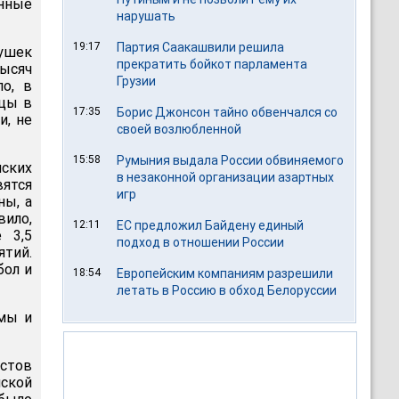
нные
нарушать
19:17
Партия Саакашвили решила
рушек
прекратить бойкот парламента
тысяч
Грузии
ло, в
ицы в
17:35
Борис Джонсон тайно обвенчался со
и, не
своей возлюбленной
15:58
Румыния выдала России обвиняемого
ских
в незаконной организации азартных
вятся
игр
ны, а
вило,
12:11
ЕС предложил Байдену единый
 3,5
подход в отношении России
ятий.
бол и
18:54
Европейским компаниям разрешили
летать в Россию в обход Белоруссии
вмы и
истов
ской