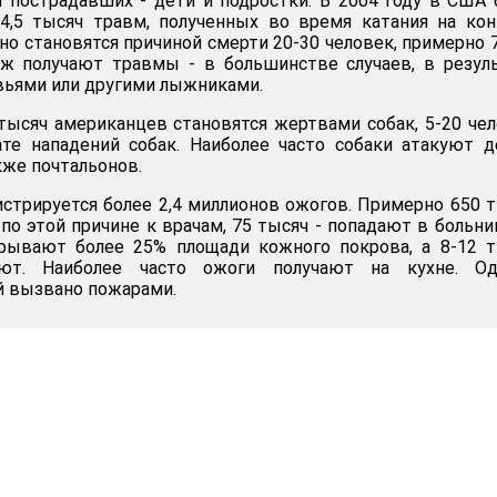
 пострадавших - дети и подростки. В 2004 году в США
4,5 тысяч травм, полученных во время катания на кон
о становятся причиной смерти 20-30 человек, примерно 
ж получают травмы - в большинстве случаев, в резул
вьями или другими лыжниками.
тысяч американцев становятся жертвами собак, 5-20 че
те нападений собак. Наиболее часто собаки атакуют д
кже почтальонов.
стрируется более 2,4 миллионов ожогов. Примерно 650 
по этой причине к врачам, 75 тысяч - попадают в больни
рывают более 25% площади кожного покрова, а 8-12 т
ют. Наиболее часто ожоги получают на кухне. Од
й вызвано пожарами.