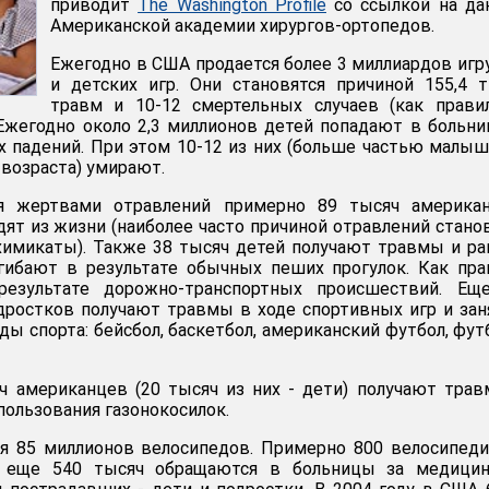
приводит
The Washington Profile
со ссылкой на да
Американской академии хирургов-ортопедов.
Ежегодно в США продается более 3 миллиардов иг
и детских игр. Они становятся причиной 155,4 
травм и 10-12 смертельных случаев (как прави
 Ежегодно около 2,3 миллионов детей попадают в больн
х падений. При этом 10-12 из них (больше частью малыш
 возраста) умирают.
ся жертвами отравлений примерно 89 тысяч американ
одят из жизни (наиболее часто причиной отравлений стано
 химикаты). Также 38 тысяч детей получают травмы и ра
гибают в результате обычных пеших прогулок. Как пра
результате дорожно-транспортных происшествий. Еще
дростков получают травмы в ходе спортивных игр и зан
ы спорта: бейсбол, баскетбол, американский футбол, фут
ч американцев (20 тысяч из них - дети) получают тра
пользования газонокосилок.
я 85 миллионов велосипедов. Примерно 800 велосипед
, еще 540 тысяч обращаются в больницы за медицин