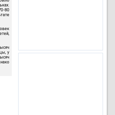
 было
ьках.
70-80
ьтате
ловек
етей,
тысяч
цы, у
ысяч
нако