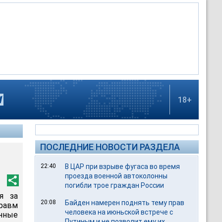
18+
ПОСЛЕДНИЕ НОВОСТИ РАЗДЕЛА
22:40
В ЦАР при взрыве фугаса во время
проезда военной автоколонны
погибли трое граждан России
я за
20:08
Байден намерен поднять тему прав
равм
человека на июньской встрече с
нные
Путиным и не позволит ему их