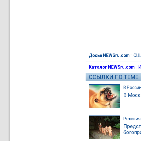
Досье NEWSru.com
::
СШ
Каталог NEWSru.com
::
И
ССЫЛКИ ПО ТЕМЕ
В Росси
В Моск
Религия
Предст
богопр