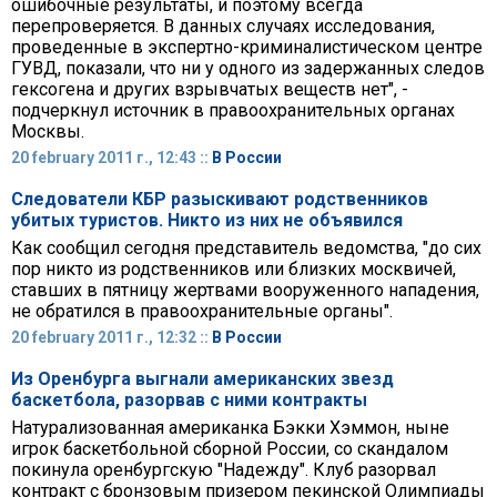
ошибочные результаты, и поэтому всегда
перепроверяется. В данных случаях исследования,
проведенные в экспертно-криминалистическом центре
ГУВД, показали, что ни у одного из задержанных следов
гексогена и других взрывчатых веществ нет", -
подчеркнул источник в правоохранительных органах
Москвы.
20 february 2011 г., 12:43 ::
В России
Следователи КБР разыскивают родственников
убитых туристов. Никто из них не объявился
Как сообщил сегодня представитель ведомства, "до сих
пор никто из родственников или близких москвичей,
ставших в пятницу жертвами вооруженного нападения,
не обратился в правоохранительные органы".
20 february 2011 г., 12:32 ::
В России
Из Оренбурга выгнали американских звезд
баскетбола, разорвав с ними контракты
Натурализованная американка Бэкки Хэммон, ныне
игрок баскетбольной сборной России, со скандалом
покинула оренбургскую "Надежду". Клуб разорвал
контракт с бронзовым призером пекинской Олимпиады