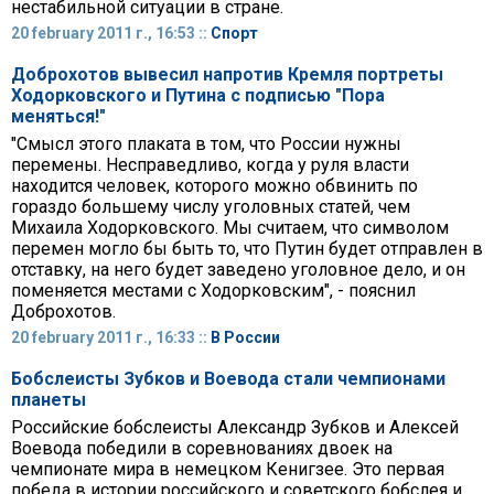
нестабильной ситуации в стране.
20 february 2011 г., 16:53 ::
Спорт
Доброхотов вывесил напротив Кремля портреты
Ходорковского и Путина с подписью "Пора
меняться!"
"Смысл этого плаката в том, что России нужны
перемены. Несправедливо, когда у руля власти
находится человек, которого можно обвинить по
гораздо большему числу уголовных статей, чем
Михаила Ходорковского. Мы считаем, что символом
перемен могло бы быть то, что Путин будет отправлен в
отставку, на него будет заведено уголовное дело, и он
поменяется местами с Ходорковским", - пояснил
Доброхотов.
20 february 2011 г., 16:33 ::
В России
Бобслеисты Зубков и Воевода стали чемпионами
планеты
Российские бобслеисты Александр Зубков и Алексей
Воевода победили в соревнованиях двоек на
чемпионате мира в немецком Кенигзее. Это первая
победа в истории российского и советского бобслея и