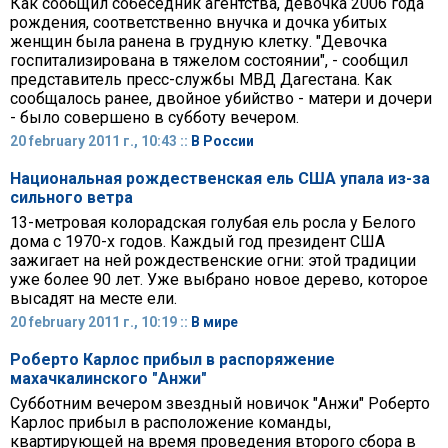
Как сообщил собеседник агентства, девочка 2006 года
рождения, соответственно внучка и дочка убитых
женщин была ранена в грудную клетку. "Девочка
госпитализирована в тяжелом состоянии", - сообщил
представитель пресс-службы МВД Дагестана. Как
сообщалось ранее, двойное убийство - матери и дочери
- было совершено в субботу вечером.
20 february 2011 г., 10:43 ::
В России
Национальная рождественская ель США упала из-за
сильного ветра
13-метровая колорадская голубая ель росла у Белого
дома с 1970-х годов. Каждый год президент США
зажигает на ней рождественские огни: этой традиции
уже более 90 лет. Уже выбрано новое дерево, которое
высадят на месте ели.
20 february 2011 г., 10:19 ::
В мире
Роберто Карлос прибыл в распоряжение
махачкалинского "Анжи"
Субботним вечером звездный новичок "Анжи" Роберто
Карлос прибыл в расположение команды,
квартирующей на время проведения второго сбора в