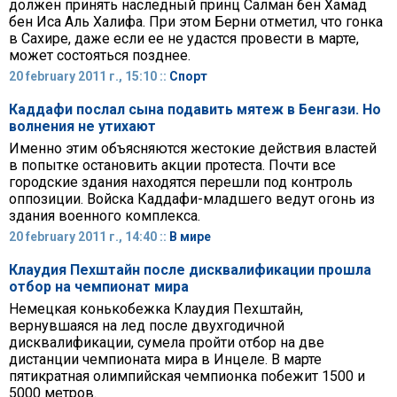
должен принять наследный принц Салман бен Хамад
бен Иса Аль Халифа. При этом Берни отметил, что гонка
в Сахире, даже если ее не удастся провести в марте,
может состояться позднее.
20 february 2011 г., 15:10 ::
Спорт
Каддафи послал сына подавить мятеж в Бенгази. Но
волнения не утихают
Именно этим объясняются жестокие действия властей
в попытке остановить акции протеста. Почти все
городские здания находятся перешли под контроль
оппозиции. Войска Каддафи-младшего ведут огонь из
здания военного комплекса.
20 february 2011 г., 14:40 ::
В мире
Клаудия Пехштайн после дисквалификации прошла
отбор на чемпионат мира
Немецкая конькобежка Клаудия Пехштайн,
вернувшаяся на лед после двухгодичной
дисквалификации, сумела пройти отбор на две
дистанции чемпионата мира в Инцеле. В марте
пятикратная олимпийская чемпионка побежит 1500 и
5000 метров.