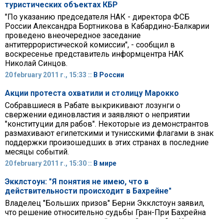
туристических объектах КБР
"По указанию председателя НАК - директора ФСБ
России Александра Бортникова в Кабардино-Балкарии
проведено внеочередное заседание
антитеррористической комиссии", - сообщил в
воскресенье представитель информцентра НАК
Николай Синцов.
20 february 2011 г., 15:33 ::
В России
Акции протеста охватили и столицу Марокко
Собравшиеся в Рабате выкрикивают лозунги о
свержении единовластия и заявляют о неприятии
"конституции для рабов". Некоторые из демонстрантов
размахивают египетскими и тунисскими флагами в знак
поддержки произошедших в этих странах в последние
месяцы событий.
20 february 2011 г., 15:30 ::
В мире
Экклстоун: "Я понятия не имею, что в
действительности происходит в Бахрейне"
Владелец "Больших призов" Берни Экклстоун заявил,
что решение относительно судьбы Гран-При Бахрейна