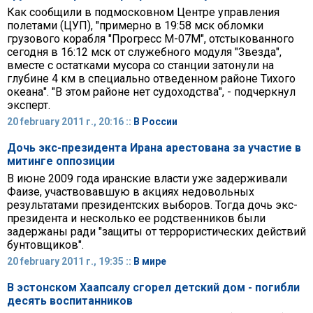
Как сообщили в подмосковном Центре управления
полетами (ЦУП), "примерно в 19:58 мск обломки
грузового корабля "Прогресс М-07М", отстыкованного
сегодня в 16:12 мск от служебного модуля "Звезда",
вместе с остатками мусора со станции затонули на
глубине 4 км в специально отведенном районе Тихого
океана". "В этом районе нет судоходства", - подчеркнул
эксперт.
20 february 2011 г., 20:16 ::
В России
Дочь экс-президента Ирана арестована за участие в
митинге оппозиции
В июне 2009 года иранские власти уже задерживали
Фаизе, участвовавшую в акциях недовольных
результатами президентских выборов. Тогда дочь экс-
президента и несколько ее родственников были
задержаны ради "защиты от террористических действий
бунтовщиков".
20 february 2011 г., 19:35 ::
В мире
В эстонском Хаапсалу сгорел детский дом - погибли
десять воспитанников