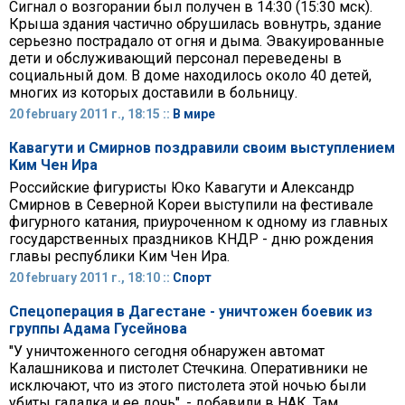
Сигнал о возгорании был получен в 14:30 (15:30 мск).
Крыша здания частично обрушилась вовнутрь, здание
серьезно пострадало от огня и дыма. Эвакуированные
дети и обслуживающий персонал переведены в
социальный дом. В доме находилось около 40 детей,
многих из которых доставили в больницу.
20 february 2011 г., 18:15 ::
В мире
Кавагути и Смирнов поздравили своим выступлением
Ким Чен Ира
Российские фигуристы Юко Кавагути и Александр
Смирнов в Северной Кореи выступили на фестивале
фигурного катания, приуроченном к одному из главных
государственных праздников КНДР - дню рождения
главы республики Ким Чен Ира.
20 february 2011 г., 18:10 ::
Спорт
Спецоперация в Дагестане - уничтожен боевик из
группы Адама Гусейнова
"У уничтоженного сегодня обнаружен автомат
Калашникова и пистолет Стечкина. Оперативники не
исключают, что из этого пистолета этой ночью были
убиты гадалка и ее дочь", - добавили в НАК. Там