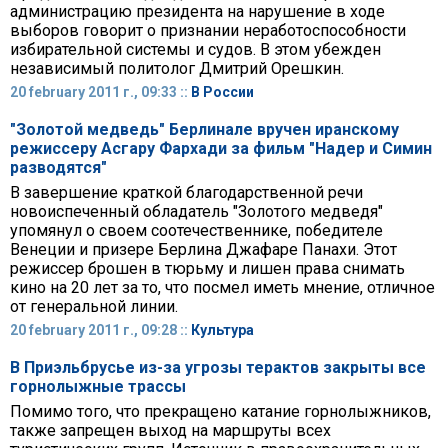
администрацию президента на нарушение в ходе
выборов говорит о признании неработоспособности
избирательной системы и судов. В этом убежден
независимый политолог Дмитрий Орешкин.
20 february 2011 г., 09:33 ::
В России
"Золотой медведь" Берлинале вручен иранскому
режиссеру Асгару Фархади за фильм "Надер и Симин
разводятся"
В завершение краткой благодарственной речи
новоиспеченный обладатель "Золотого медведя"
упомянул о своем соотечественнике, победителе
Венеции и призере Берлина Джафаре Панахи. Этот
режиссер брошен в тюрьму и лишен права снимать
кино на 20 лет за то, что посмел иметь мнение, отличное
от генеральной линии.
20 february 2011 г., 09:28 ::
Культура
В Приэльбрусье из-за угрозы терактов закрыты все
горнолыжные трассы
Помимо того, что прекращено катание горнолыжников,
также запрещен выход на маршруты всех