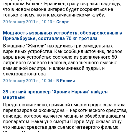
турецком Белеке. Бразилец сразу выразил надежду,
что в новом сезоне интерес будет сохраняться не
только к нему, но и к махачкалинскому клубу.
20 february 2011 г., 10:13 ::
Спорт
Мощность взрывных устройств, обезвреженных в
Приэльбрусье, составляла 70 кг тротила
В машине "Жигули" находились три самодельных
взрывных устройства. Как сообщил источник, первое
взрывное устройство состояло из распиленного 50-
литрового газового баллона, заполненного смесью
аммиачной селитры и алюминиевой пудры, и
электродетонатора.
20 february 2011 г., 10:04 ::
В России
39-летний продюсер "Хроник Нарнии" найден
мертвым
Предположительно, причиной смерти продюсера стала
передозировка оксикодона – наркотического средства,
опиоида, которое является мощным обезболивающим
препаратом. Накануне смерти Перри Мур сказал отцу,
что нашел средства для съемок четвертого фильма