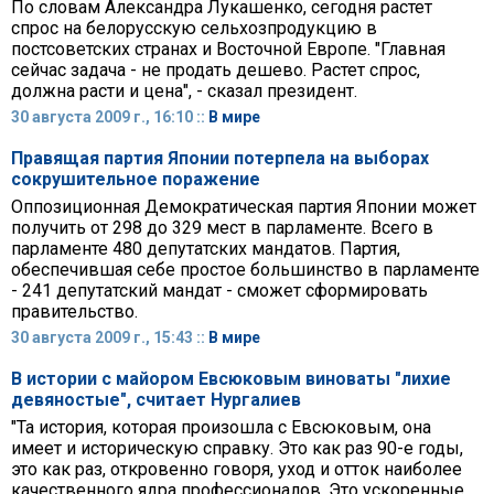
По словам Александра Лукашенко, сегодня растет
спрос на белорусскую сельхозпродукцию в
постсоветских странах и Восточной Европе. "Главная
сейчас задача - не продать дешево. Растет спрос,
должна расти и цена", - сказал президент.
30 августа 2009 г., 16:10 ::
В мире
Правящая партия Японии потерпела на выборах
сокрушительное поражение
Оппозиционная Демократическая партия Японии может
получить от 298 до 329 мест в парламенте. Всего в
парламенте 480 депутатских мандатов. Партия,
обеспечившая себе простое большинство в парламенте
- 241 депутатский мандат - сможет сформировать
правительство.
30 августа 2009 г., 15:43 ::
В мире
В истории с майором Евсюковым виноваты "лихие
девяностые", считает Нургалиев
"Та история, которая произошла с Евсюковым, она
имеет и историческую справку. Это как раз 90-е годы,
это как раз, откровенно говоря, уход и отток наиболее
качественного ядра профессионалов. Это ускоренные