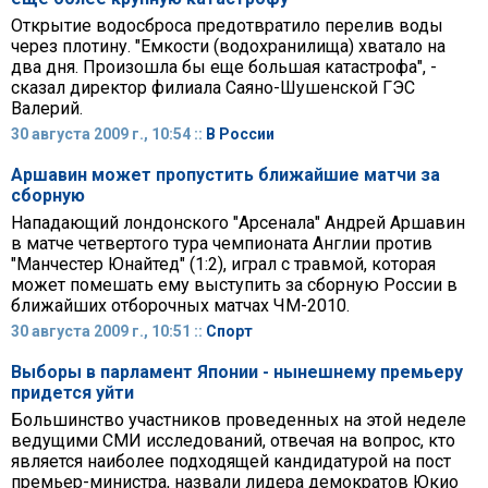
Открытие водосброса предотвратило перелив воды
через плотину. "Емкости (водохранилища) хватало на
два дня. Произошла бы еще большая катастрофа", -
сказал директор филиала Саяно-Шушенской ГЭС
Валерий.
30 августа 2009 г., 10:54 ::
В России
Аршавин может пропустить ближайшие матчи за
сборную
Нападающий лондонского "Арсенала" Андрей Аршавин
в матче четвертого тура чемпионата Англии против
"Манчестер Юнайтед" (1:2), играл с травмой, которая
может помешать ему выступить за сборную России в
ближайших отборочных матчах ЧМ-2010.
30 августа 2009 г., 10:51 ::
Спорт
Выборы в парламент Японии - нынешнему премьеру
придется уйти
Большинство участников проведенных на этой неделе
ведущими СМИ исследований, отвечая на вопрос, кто
является наиболее подходящей кандидатурой на пост
премьер-министра, назвали лидера демократов Юкио