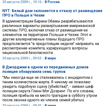
30 августа 2009 г., 10:16 ::
В России
NYT: Белый дом склоняется к отказу от размещения
ПРО в Польше и Чехии
В администрации Барака Обамы разрабатываются
различные варианты развертывания американской
системы ПРО, включая отказ от размещения ее
элементов на территории Польши и Чехии. Этот и
другие альтернативные планы будущего ПРО
предполагается "в предстоящие недели" направить на
рассмотрение комитета, курирующего вопросы
национальной безопасности.
30 августа 2009 г., 09:53 ::
В мире
В Джорджии в одном из передвижных домов
полиция обнаружила семь трупов
"Мы никогда еще не сталкивались с инцидентом с
таким количеством жертв. Я никому не пожелаю
увидеть подобную сцену (убийства)", - заявил шеф
полиции округа Глинн Мэт Доэринг. По его словам,
полиция прибыла на место трагедии в субботу утром
после звонка одного из членов семей убитых.
30 августа 2009 г., 09:43 ::
В мире