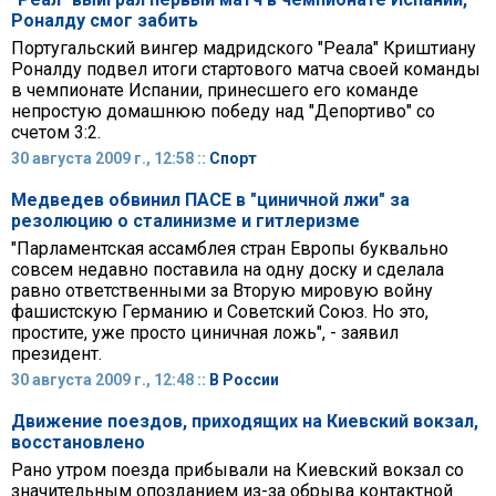
Роналду смог забить
Португальский вингер мадридского "Реала" Криштиану
Роналду подвел итоги стартового матча своей команды
в чемпионате Испании, принесшего его команде
непростую домашнюю победу над "Депортиво" со
счетом 3:2.
30 августа 2009 г., 12:58 ::
Спорт
Медведев обвинил ПАСЕ в "циничной лжи" за
резолюцию о сталинизме и гитлеризме
"Парламентская ассамблея стран Европы буквально
совсем недавно поставила на одну доску и сделала
равно ответственными за Вторую мировую войну
фашистскую Германию и Советский Союз. Но это,
простите, уже просто циничная ложь", - заявил
президент.
30 августа 2009 г., 12:48 ::
В России
Движение поездов, приходящих на Киевский вокзал,
восстановлено
Рано утром поезда прибывали на Киевский вокзал со
значительным опозданием из-за обрыва контактной