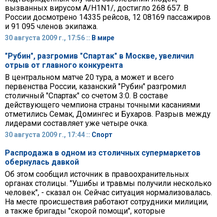
вызванных вирусом А/H1N1/, достигло 268 657. В
России досмотрено 14335 рейсов, 12 08169 пассажиров
и 91 095 членов экипажа.
30 августа 2009 г., 17:56 ::
В мире
"Рубин", разгромив "Спартак" в Москве, увеличил
отрыв от главного конкурента
В центральном матче 20 тура, а может и всего
первенства России, казанский "Рубин" разгромил
столичный "Спартак" со счетом 3:0. В составе
действующего чемпиона страны точными касаниями
отметились Семак, Домингес и Бухаров. Разрыв между
лидерами составляет уже четыре очка.
30 августа 2009 г., 17:44 ::
Спорт
Распродажа в одном из столичных супермаркетов
обернулась давкой
Об этом сообщил источник в правоохранительных
органах столицы. "Ушибы и травмы получили несколько
человек", - сказал он. Сейчас ситуация нормализовалась.
На месте происшествия работают сотрудники милиции,
а также бригады "скорой помощи", которые