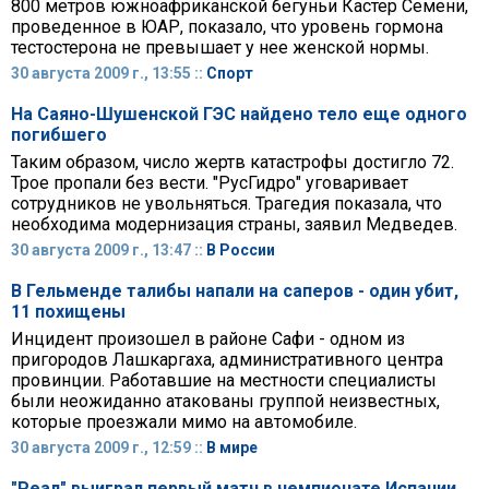
800 метров южноафриканской бегуньи Кастер Семени,
проведенное в ЮАР, показало, что уровень гормона
тестостерона не превышает у нее женской нормы.
30 августа 2009 г., 13:55 ::
Спорт
На Саяно-Шушенской ГЭС найдено тело еще одного
погибшего
Таким образом, число жертв катастрофы достигло 72.
Трое пропали без вести. "РусГидро" уговаривает
сотрудников не увольняться. Трагедия показала, что
необходима модернизация страны, заявил Медведев.
30 августа 2009 г., 13:47 ::
В России
В Гельменде талибы напали на саперов - один убит,
11 похищены
Инцидент произошел в районе Сафи - одном из
пригородов Лашкаргаха, административного центра
провинции. Работавшие на местности специалисты
были неожиданно атакованы группой неизвестных,
которые проезжали мимо на автомобиле.
30 августа 2009 г., 12:59 ::
В мире
"Реал" выиграл первый матч в чемпионате Испании,