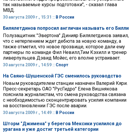
так называемые курсы подготовки", - сказал глава
МВД.
30 августа 2009 г., 15:31 ::
В России
Билялетдинов попросил англичан называть его Билли
Полузащитник "Эвертона" Динияр Билялетдинов заявил,
что с нетерпением ждет дебюта за новую команду, а
также отметил, что новое прозвище, которое дали ему
партнеры по команде Фил Невилл,Тим Кэхилл и тренер
ливерпульцев Дэвид Мойес, его вполне устраивает.
30 августа 2009 г., 14:59 ::
Спорт
На Саяно-Шушенской ГЭС сменилось руководство
Новым руководителем станции назначен Валерий Кяри.
Пресс-секретарь ОАО "РусГидро" Елена Вишнякова
пояснила журналистам, что смена руководства связана
с необходимостью сконцентрировать усилия компании
на восстановлении ГЭС после аварии.
30 августа 2009 г., 14:49 ::
В России
Шторм "Джимена" у берегов Мексики усилился до
урагана и уже достиг третьей категории