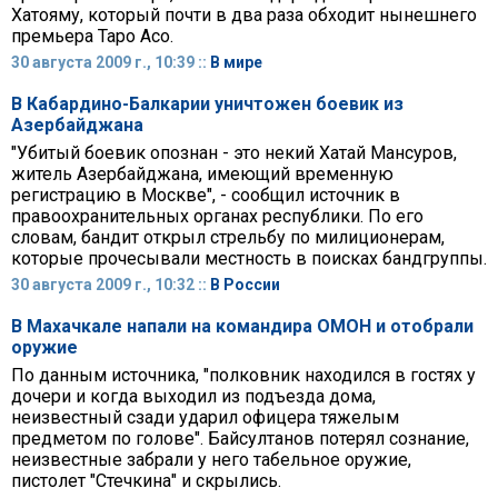
Хатояму, который почти в два раза обходит нынешнего
премьера Таро Асо.
30 августа 2009 г., 10:39 ::
В мире
В Кабардино-Балкарии уничтожен боевик из
Азербайджана
"Убитый боевик опознан - это некий Хатай Мансуров,
житель Азербайджана, имеющий временную
регистрацию в Москве", - сообщил источник в
правоохранительных органах республики. По его
словам, бандит открыл стрельбу по милиционерам,
которые прочесывали местность в поисках бандгруппы.
30 августа 2009 г., 10:32 ::
В России
В Махачкале напали на командира ОМОН и отобрали
оружие
По данным источника, "полковник находился в гостях у
дочери и когда выходил из подъезда дома,
неизвестный сзади ударил офицера тяжелым
предметом по голове". Байсултанов потерял сознание,
неизвестные забрали у него табельное оружие,
пистолет "Стечкина" и скрылись.