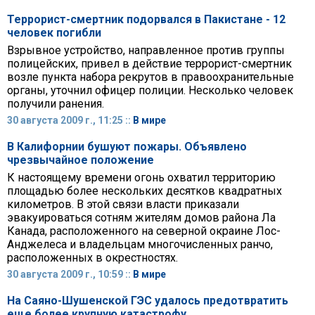
Террорист-смертник подорвался в Пакистане - 12
человек погибли
Взрывное устройство, направленное против группы
полицейских, привел в действие террорист-смертник
возле пункта набора рекрутов в правоохранительные
органы, уточнил офицер полиции. Несколько человек
получили ранения.
30 августа 2009 г., 11:25 ::
В мире
В Калифорнии бушуют пожары. Объявлено
чрезвычайное положение
К настоящему времени огонь охватил территорию
площадью более нескольких десятков квадратных
километров. В этой связи власти приказали
эвакуироваться сотням жителям домов района Ла
Канада, расположенного на северной окраине Лос-
Анджелеса и владельцам многочисленных ранчо,
расположенных в окрестностях.
30 августа 2009 г., 10:59 ::
В мире
На Саяно-Шушенской ГЭС удалось предотвратить
еще более крупную катастрофу