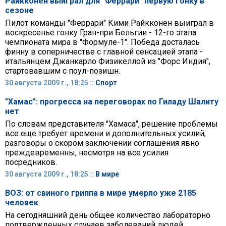
Райкконен выиграл для "Феррари" первую гонку в
сезоне
Пилот команды "Феррари" Кими Райкконен выиграл в
воскресенье гонку Гран-при Бельгии - 12-го этапа
чемпионата мира в "Формуле-1". Победа досталась
финну в соперничестве с главной сенсацией этапа -
итальянцем Джанкарло Физикеллой из "Форс Индия",
стартовавшим с поул-позишн.
30 августа 2009 г., 18:25 ::
Спорт
"Хамас": прогресса на переговорах по Гиладу Шалиту
нет
По словам представителя "Хамаса", решение проблемы
все еще требует времени и дополнительных усилий,
разговоры о скором заключении соглашения явно
преждевременны, несмотря на все усилия
посредников.
30 августа 2009 г., 18:25 ::
В мире
ВОЗ: от свиного гриппа в мире умерло уже 2185
человек
На сегодняшний день общее количество лабораторно
подтвержденных случаев заболеваний людей,