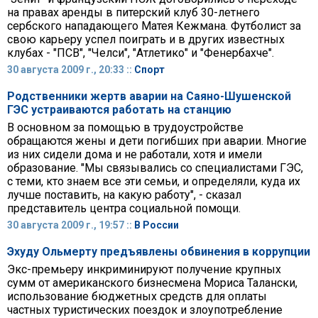
на правах аренды в питерский клуб 30-летнего
сербского нападающего Матея Кежмана. Футболист за
свою карьеру успел поиграть и в других известных
клубах - "ПСВ", "Челси", "Атлетико" и "Фенербахче".
30 августа 2009 г., 20:33 ::
Спорт
Родственники жертв аварии на Саяно-Шушенской
ГЭС устраиваются работать на станцию
В основном за помощью в трудоустройстве
обращаются жены и дети погибших при аварии. Многие
из них сидели дома и не работали, хотя и имели
образование. "Мы связывались со специалистами ГЭС,
с теми, кто знаем все эти семьи, и определяли, куда их
лучше поставить, на какую работу", - сказал
представитель центра социальной помощи.
30 августа 2009 г., 19:57 ::
В России
Эхуду Ольмерту предъявлены обвинения в коррупции
Экс-премьеру инкриминируют получение крупных
сумм от американского бизнесмена Мориса Талански,
использование бюджетных средств для оплаты
частных туристических поездок и злоупотребление