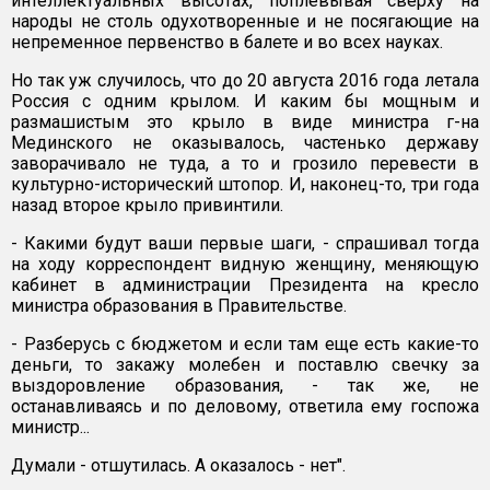
интеллектуальных высотах, поплевывая сверху на
народы не столь одухотворенные и не посягающие на
непременное первенство в балете и во всех науках.
Но так уж случилось, что до 20 августа 2016 года летала
Россия с одним крылом. И каким бы мощным и
размашистым это крыло в виде министра г-на
Мединского не оказывалось, частенько державу
заворачивало не туда, а то и грозило перевести в
культурно-исторический штопор. И, наконец-то, три года
назад второе крыло привинтили.
- Какими будут ваши первые шаги, - спрашивал тогда
на ходу корреспондент видную женщину, меняющую
кабинет в администрации Президента на кресло
министра образования в Правительстве.
- Разберусь с бюджетом и если там еще есть какие-то
деньги, то закажу молебен и поставлю свечку за
выздоровление образования, - так же, не
останавливаясь и по деловому, ответила ему госпожа
министр...
Думали - отшутилась. А оказалось - нет".