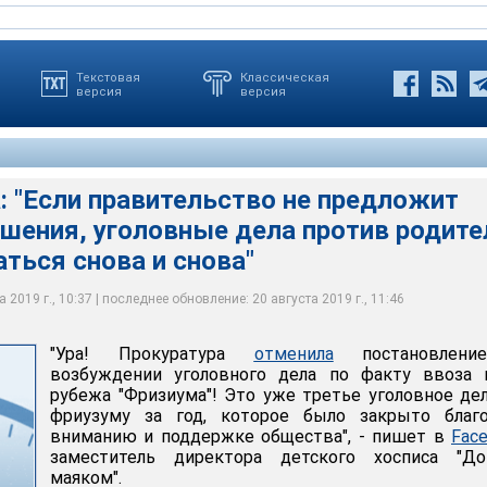
Текстовая
Классическая
версия
версия
: "Если правительство не предложит
шения, уголовные дела против родите
ться снова и снова"
 2019 г., 10:37 | последнее обновление: 20 августа 2019 г., 11:46
чеслав Акишин
"Ура! Прокуратура
отменила
постановлен
возбуждении уголовного дела по факту ввоза и
рубежа "Фризиума"! Это уже третье уголовное де
фриузуму за год, которое было закрыто благо
вниманию и поддержке общества", - пишет в
Fac
заместитель директора детского хосписа "Д
маяком".