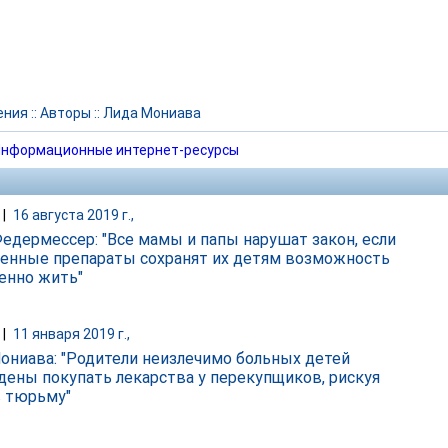
ения
::
Авторы
::
Лида Мониава
нформационные интернет-ресурсы
|
16 августа 2019 г.,
едермессер: "Все мамы и папы нарушат закон, если
енные препараты сохранят их детям возможность
енно жить"
|
11 января 2019 г.,
ониава: "Родители неизлечимо больных детей
ены покупать лекарства у перекупщиков, рискуя
в тюрьму"