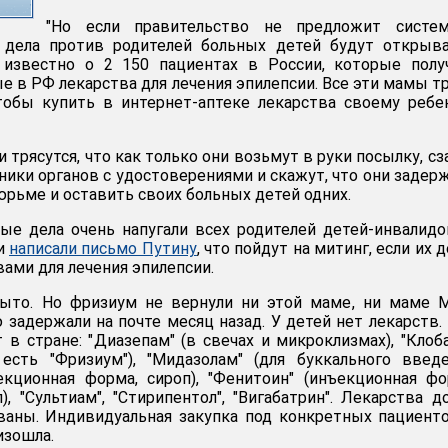
"Но если правительство не предложит систем
 дела против родителей больных детей будут открыва
 известно о 2 150 пациентах в России, которые полу
е в РФ лекарства для лечения эпилепсии. Все эти мамы т
тобы купить в интернет-аптеке лекарства своему ребе
и трясутся, что как только они возьмут в руки посылку, сз
ники органов с удостоверениями и скажут, что они задер
юрьме и оставить своих больных детей одних.
ые дела очень напугали всех родителей детей-инвалидо
и
написали письмо Путину
, что пойдут на митинг, если их 
вами для лечения эпилепсии.
рыто. Но фризиум не вернули ни этой маме, ни маме 
 задержали на почте месяц назад. У детей нет лекарств.
 в стране: "Диазепам" (в свечах и микроклизмах), "Клоб
 есть "Фризиум"), "Мидазолам" (для буккального введе
екционная форма, сироп), "Фенитоин" (инъекционная фо
), "Сультиам", "Стирипентол", "Вигабатрин". Лекарства д
ваны. Индивидуальная закупка под конкретных пациент
изошла.