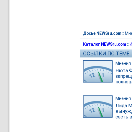
Досье NEWSru.com
::
Мн
Каталог NEWSru.com
::
И
ССЫЛКИ ПО ТЕМЕ
Мнения
Нюта Ф
запрещ
полноц
Мнения
Лида М
вынужд
сесть 