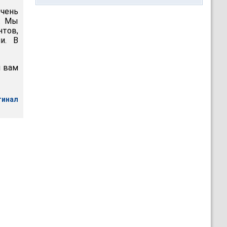
очень
т. Мы
тов,
и. В
я вам
гинал