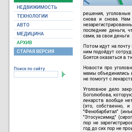
НЕДВИЖИМОСТЬ
решения, уголовные
ТЕХНОЛОГИИ
снова и снова. Нам
незарегистрированны
АВТО
последние деньги, ч
МЕДИЦИНА
сами, за свои деньги.
АРХИВ
Потом идут на почту 
СТАРАЯ ВЕРСИЯ
ним подойдут сотруд
Боятся оказаться в т
Новости про уголовн
Поиск по сайту
мамы объединились 
не помогут с лекарст
Уголовное дело зак
Боголюбова, которую
лекарств вообще нет
(это, собственно, и
"Фенобарбитал" (инъ
"Этосуксимид" (сироп
пор не зарегистриро
год до сих пор не про