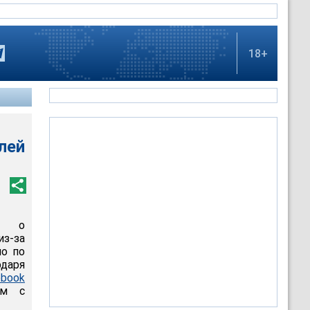
18+
лей
ие о
з-за
ло по
даря
ebook
ом с