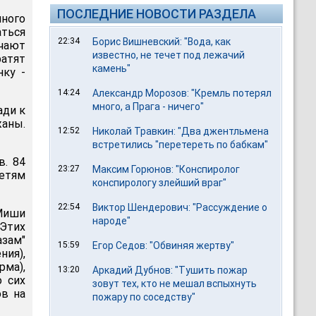
ПОСЛЕДНИЕ НОВОСТИ РАЗДЕЛА
ного
ться
22:34
Борис Вишневский: "Вода, как
чают
известно, не течет под лежачий
ратят
камень"
нку -
14:24
Александр Морозов: "Кремль потерял
много, а Прага - ничего"
ади к
жаны.
12:52
Николай Травкин: "Два джентльмена
встретились "перетереть по бабкам"
в. 84
23:27
Максим Горюнов: "Конспиролог
детям
конспирологу злейший враг"
22:54
Виктор Шендерович: "Рассуждение о
Миши
народе"
 Этих
азам"
15:59
Егор Седов: "Обвиняя жертву"
ния),
рма),
13:20
Аркадий Дубнов: "Тушить пожар
о сих
зовут тех, кто не мешал вспыхнуть
ов на
пожару по соседству"