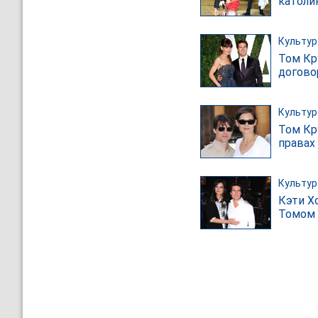
католи
Культур
Том Кр
догово
Культур
Том Кр
правах
Культур
Кэти Х
Томом