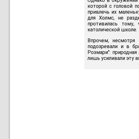
Однако в окружении 
которой с головой п
привлечь их маленьк
для Холмс, не раз
противилась тому,
католической школе.
Впрочем, несмотря
подозревали и в бр
Розмари": природная
лишь усиливали эту 