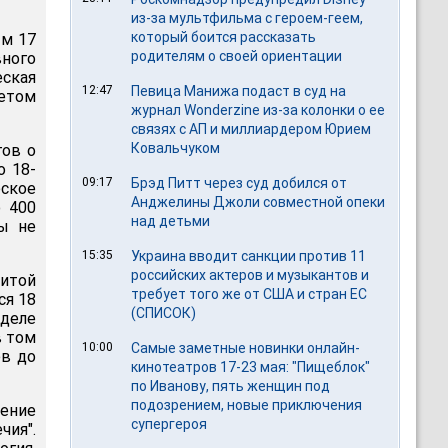
из-за мультфильма c героем-геем,
который боится рассказать
ым 17
родителям о своей ориентации
вного
ская
12:47
Певица Манижа подаст в суд на
летом
журнал Wonderzine из-за колонки о ее
связях с АП и миллиардером Юрием
Ковальчуком
гов о
о 18-
09:17
Брэд Питт через суд добился от
еское
Анджелины Джоли совместной опеки
о 400
над детьми
ы не
15:35
Украина вводит санкции против 11
российских актеров и музыкантов и
итой
требует того же от США и стран ЕС
ся 18
(СПИСОК)
 деле
в том
10:00
Самые заметные новинки онлайн-
ев до
кинотеатров 17-23 мая: "Пищеблок"
по Иванову, пять женщин под
подозрением, новые приключения
шение
супергероя
чия".