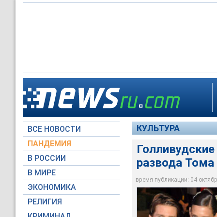
Американской пресс
и Кэти Холмс: оказа
официального расс
КУЛЬТУРА
ВСЕ НОВОСТИ
Global Look Press
ПАНДЕМИЯ
Голливудские
В РОССИИ
развода Тома 
В МИРЕ
время публикации: 04 октября
ЭКОНОМИКА
РЕЛИГИЯ
КРИМИНАЛ