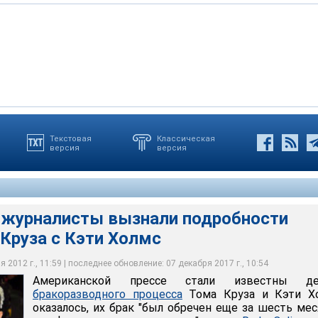
Текстовая
Классическая
версия
версия
е стали известны детали бракоразводного процесса Тома Круза
лось, их брак "был обречен еще за шесть месяцев до
тавания"
 журналисты вызнали подробности
Круза с Кэти Холмс
 2012 г., 11:59 | последнее обновление: 07 декабря 2017 г., 10:54
Американской прессе стали известны де
бракоразводного процесса
Тома Круза и Кэти Хо
оказалось, их брак "был обречен еще за шесть ме