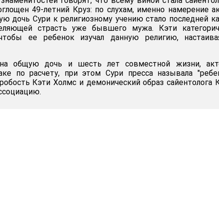
знаменитостей говорят, что всему виной стала сайентол
оглощен 49-летний Круз: по слухам, именно намерение а
ую дочь Сури к религиозному учению стало последней к
деляющей страсть уже бывшего мужа. Кэти категорич
 чтобы ее ребенок изучал данную религию, настаива
 на общую дочь и шесть лет совместной жизни, акт
аке по расчету, при этом Сури пресса называла "реб
 робость Кэти Холмс и демонический образ сайентолога 
ассоциацию.