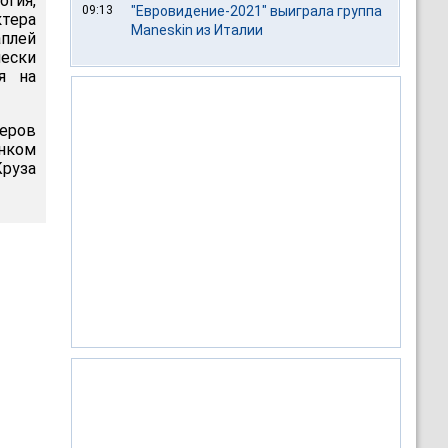
огия,
09:13
"Евровидение-2021" выиграла группа
ктера
Maneskin из Италии
аплей
ески
я на
еров
енком
Круза