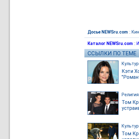
Досье NEWSru.com
::
Ки
Каталог NEWSru.com
::
И
ССЫЛКИ ПО ТЕМЕ
Культур
Кэти Х
"Роман
Религия
Том Кру
устраи
Культур
Том Кр