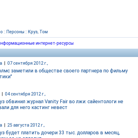
но
::
Персоны
::
Круз, Том
нформационные интернет-ресурсы
а
|
07 сентября 2012 г.,
олмс заметили в обществе своего партнера по фильму
тики"
|
04 сентября 2012 г.,
з обвинил журнал Vanity Fair во лжи: сайентологи не
вали для него кастинг невест
а
|
25 августа 2012 г.,
уз будет платить дочери 33 тыс. долларов в месяц,