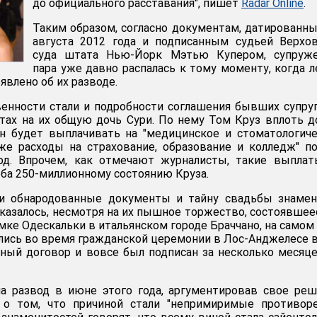
до официального расставания", пишет
Radar Online
.
Таким образом, согласно документам, датированн
августа 2012 года и подписанным судьей Верхо
суда штата Нью-Йорк Мэтью Купером, супруже
пара уже давно распалась к тому моменту, когда 
влено об их разводе.
енности стали и подробности соглашения бывших супру
тах на их общую дочь Сури. По нему Том Круз вплоть д
ан будет выплачивать на "медицинское и стоматологич
же расходы на страхование, образование и колледж" п
од. Впрочем, как отмечают журналисты, такие выплат
рба 250-миллионному состоянию Круза.
и обнародованные документы и тайну свадьбы знамен
Оказалось, несмотря на их пышное торжество, состоявшее
амке Одескальки в итальянском городе Браччано, на самом
ались во время гражданской церемонии в Лос-Анджелесе 
чный договор и вовсе был подписан за несколько месяц
на развод в июне этого года, аргументировав свое ре
 о том, что причиной стали "непримиримые противоре