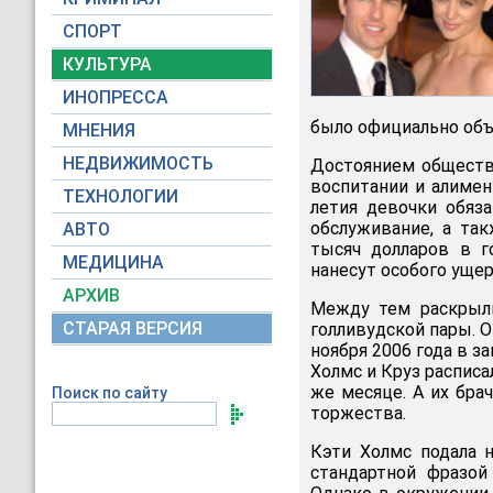
СПОРТ
КУЛЬТУРА
ИНОПРЕССА
было официально объя
МНЕНИЯ
НЕДВИЖИМОСТЬ
Достоянием обществ
воспитании и алимен
ТЕХНОЛОГИИ
летия девочки обяз
обслуживание, а так
АВТО
тысяч долларов в г
МЕДИЦИНА
нанесут особого уще
АРХИВ
Между тем раскрыл
СТАРАЯ ВЕРСИЯ
голливудской пары. 
ноября 2006 года в з
Холмс и Круз распис
же месяце. А их бра
Поиск по сайту
торжества.
Кэти Холмс подала 
стандартной фразой