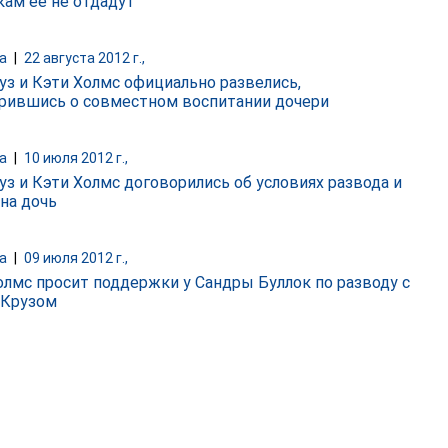
кам ее не отдадут
а
|
22 августа 2012 г.,
уз и Кэти Холмс официально развелись,
рившись о совместном воспитании дочери
а
|
10 июля 2012 г.,
уз и Кэти Холмс договорились об условиях развода и
 на дочь
а
|
09 июля 2012 г.,
олмс просит поддержки у Сандры Буллок по разводу с
 Крузом