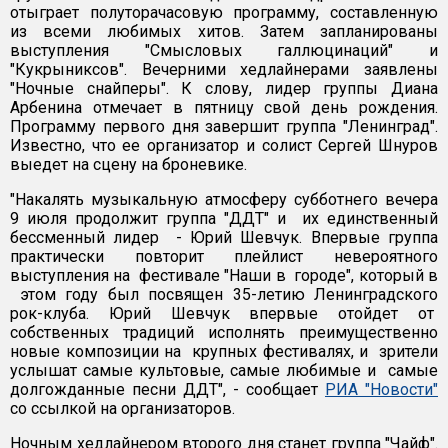
отыграет полуторачасовую программу, составленную
из всеми любимых хитов. Затем запланированы
выступления "Смысловых галлюцинаций" и
"Кукрыниксов". Вечерними хедлайнерами заявлены
"Ночные снайперы". К слову, лидер группы Диана
Арбенина отмечает в пятницу свой день рождения.
Программу первого дня завершит группа "Ленинград".
Известно, что ее организатор и солист Сергей Шнуров
выедет на сцену на броневике.
"Накалять музыкальную атмосферу субботнего вечера
9 июля продолжит группа "ДДТ" и их единственный
бессменный лидер - Юрий Шевчук. Впервые группа
практически повторит плейлист невероятного
выступления на фестивале "Наши в городе", который в
этом году был посвящен 35-летию Ленинградского
рок-клуба. Юрий Шевчук впервые отойдет от
собственных традиций исполнять преимущественно
новые композиции на крупных фестивалях, и зрители
услышат самые культовые, самые любимые и самые
долгожданные песни ДДТ", - сообщает
РИА "Новости"
со ссылкой на организаторов.
Ночным хедлайнером второго дня станет группа "Чайф".