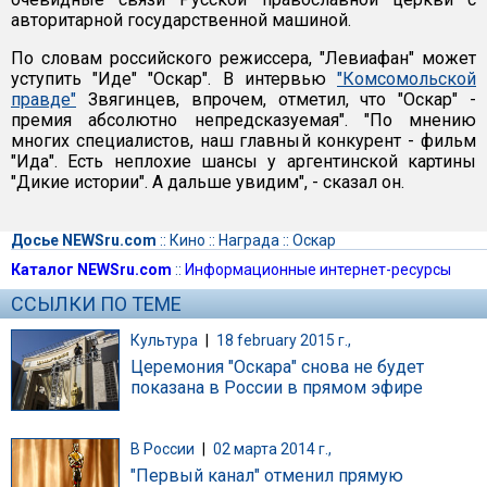
авторитарной государственной машиной.
По словам российского режиссера, "Левиафан" может
уступить "Иде" "Оскар". В интервью
"Комсомольской
правде"
Звягинцев, впрочем, отметил, что "Оскар" -
премия абсолютно непредсказуемая". "По мнению
многих специалистов, наш главный конкурент - фильм
"Ида". Есть неплохие шансы у аргентинской картины
"Дикие истории". А дальше увидим", - сказал он.
Досье NEWSru.com
::
Кино
::
Награда
::
Оскар
Каталог NEWSru.com
::
Информационные интернет-ресурсы
ССЫЛКИ ПО ТЕМЕ
Культура
|
18 february 2015 г.,
Церемония "Оскара" снова не будет
показана в России в прямом эфире
В России
|
02 марта 2014 г.,
"Первый канал" отменил прямую