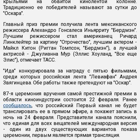
крыльями на обвитой кинолентой колонне.
Традиционно ее победителей называют за сутки до
"Оскара".
Главный приз премии получила лента мексиканского
режиссера Алехандро Гонсалеса Иньярриту "Бердмэн".
Лучшим режиссером стал американец Ричард
Линклейтер за картину "Отрочество", лучшим актером -
Майкл Китон (Ригган Томпсон, "Бердмэн"), а лучшей
актрисой - Джулианна Мур (Эллис Хоуланд, "Все еще
Элис"), отмечает ТАСС.
"Ида" конкурировала за награду с пятью фильмами,
среди которых российская лента "Левиафан" Андрея
Звягинцева. Обе работы также претендуют на "Оскар".
87-я церемония вручения самой престижной премии в
области киноиндустрии состоится 22 февраля. Ранее
сообщалось
, что российский Первый канал не будет
транслировать ее в прямом эфире, а покажет запись в
ночь на 24 февраля. Представители канала пояснили,
что единая для всех вещателей международная версия
- один из двух существующих вариантов показа
церемонии, первым является прямая трансляция.