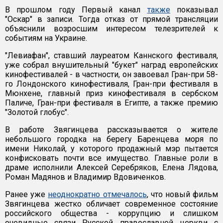
В прошлом году Первый канал
также
показывал
"Оскар" в записи. Тогда отказ от прямой трансляции
объяснили возросшим интересом телезрителей к
событиям на Украине.
"Левиафан", ставший лауреатом Каннского фестиваля,
уже собрал внушительный "букет" наград европейских
кинофестивалей - в частности, он завоевал Гран-при 58-
го Лондонского кинофестиваля, Гран-при фестиваля в
Мюнхене, главный приз кинофестиваля в сербском
Паличе, Гран-при фестиваля в Египте, а также премию
"Золотой глобус".
В работе Звягинцева рассказывается о жителе
небольшого городка на берегу Баренцева моря по
имени Николай, у которого продажный мэр пытается
конфисковать почти все имущество. Главные роли в
драме исполнили Алексей Серебряков, Елена Лядова,
Роман Мадянов и Владимир Вдовиченков.
Ранее уже
неоднократно отмечалось
, что новый фильм
Звягинцева жестко обличает современное состояние
российского общества - коррупцию и слишком
очевидные связи Русской православной церкви с