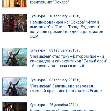
трансляцию "Оскара"
Культура
|
16 february 2015 г.,
Номинированные на "Оскара" "Игра в
имитацию" и "Отель "Гранд Будапешт"
получили премии Гильдии сценаристов
США
Культура
|
03 february 2015 г.,
"Левиафан" стал триумфатором премии
киноведов и кинокритиков "Белый слон"
- 6 призов, включая главный
Культура
|
03 february 2015 г.,
"Левиафан" Звягинцева завоевал
главный приз кинофестиваля в Египте
Культура
|
26 декабря 2014 г.,
Неоднократный перенос премьеры