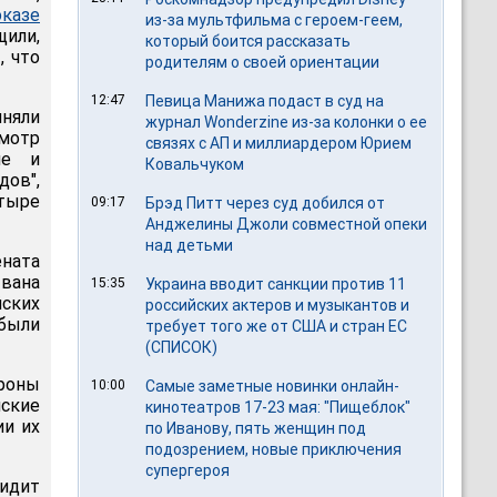
оказе
из-за мультфильма c героем-геем,
щили,
который боится рассказать
, что
родителям о своей ориентации
12:47
Певица Манижа подаст в суд на
иняли
журнал Wonderzine из-за колонки о ее
мотр
связях с АП и миллиардером Юрием
ие и
Ковальчуком
ов",
тыре
09:17
Брэд Питт через суд добился от
Анджелины Джоли совместной опеки
над детьми
ната
вана
15:35
Украина вводит санкции против 11
ских
российских актеров и музыкантов и
были
требует того же от США и стран ЕС
(СПИСОК)
ороны
10:00
Самые заметные новинки онлайн-
нские
кинотеатров 17-23 мая: "Пищеблок"
ии их
по Иванову, пять женщин под
подозрением, новые приключения
супергероя
видит