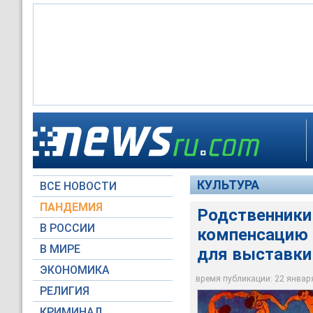
Пьерр Коновалофф 
Родственники Щуки
прийти на частный 
экспонаты для выст
российские шедевры
Проведение выставк
представили четыре
родственников кол
КУЛЬТУРА
ВСЕ НОВОСТИ
www.artchive.com
ПАНДЕМИЯ
Родственники
В РОССИИ
компенсацию 
В МИРЕ
для выставки
ЭКОНОМИКА
время публикации: 22 января 
РЕЛИГИЯ
КРИМИНАЛ