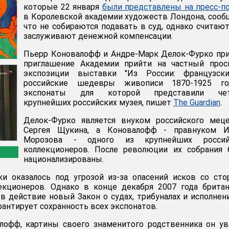
которые 22 января
были представлены на пресс-п
в Королевской академии художеств Лондона, сооб
что не собираются подавать в суд, однако считают
заслуживают денежной компенсации.
Пьерр Коновалофф и Андре-Марк Делок-Фурко пр
приглашение Академии прийти на частный прос
экспозиции выставки "Из России: французск
российские шедевры живописи 1870-1925 год
экспонаты для которой представили че
крупнейших российских музея, пишет
The Guardian
.
Делок-Фурко является внуком российского меце
Сергея Щукина, а Коновалофф - правнуком И
Морозова - одного из крупнейших россий
коллекционеров. После революции их собрания 
национализированы.
и оказалось под угрозой из-за опасений исков со ст
екционеров. Однако в конце декабря 2007 года брита
 в действие новый Закон о судах, трибуналах и исполнен
рантирует сохранность всех экспонатов.
лофф, картины своего знаменитого родственника он у