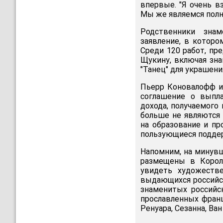
впервые. "Я очень в
Мы же являемся полн
Родственники знам
заявление, в которо
Среди 120 работ, пр
Щукину, включая зна
"Танец" для украшени
Пьерр Коновалофф и
соглашение о выпл
дохода, получаемого
больше не являются
на образование и пр
пользующиеся поддер
Напомним, на минув
размещены в Корол
увидеть художеств
выдающихся российск
знаменитых российск
прославленных фран
Ренуара, Сезанна, Ван