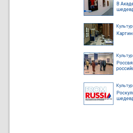
В Акад
шедевр
Культур
Картин
Культур
Россвя
россий
Культур
Роскул
шедевр