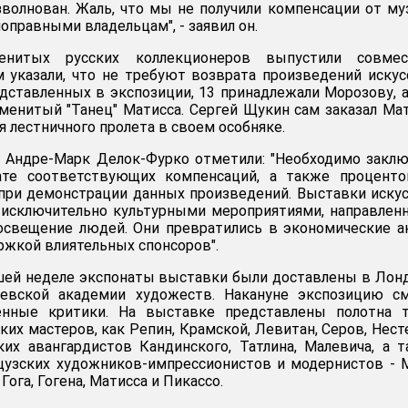
зволнован. Жаль, что мы не получили компенсации от му
оправными владельцам", - заявил он.
енитых русских коллекционеров выпустили совмес
м указали, что не требуют возврата произведений искус
едставленных в экспозиции, 13 принадлежали Морозову, а
менитый "Танец" Матисса. Сергей Щукин сам заказал Ма
я лестничного пролета в своем особняке.
 Андре-Марк Делок-Фурко отметили: "Необходимо закл
ате соответствующих компенсаций, а также проценто
 при демонстрации данных произведений. Выставки иску
 исключительно культурными мероприятиями, направле
освещение людей. Они превратились в экономические а
жкой влиятельных спонсоров".
шей неделе экспонаты выставки были доставлены в Лон
евской академии художеств. Накануне экспозицию см
енные критики. На выставке представлены полотна т
их мастеров, как Репин, Крамской, Левитан, Серов, Нест
их авангардистов Кандинского, Татлина, Малевича, а 
цузских художников-импрессионистов и модернистов - 
 Гога, Гогена, Матисса и Пикассо.