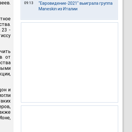
зеев.
09:13
"Евровидение-2021" выиграла группа
Maneskin из Италии
тное
ства.
 23 -
тиссу
ючить
в от
сства
нными
кции,
дон и
огли
аких
еров,
также
Моне,