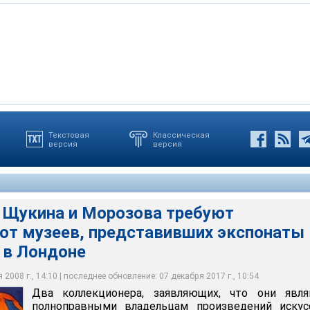
Текстовая
Классическая
версия
версия
и Андре-Марк Делок-Фурко приняли приглашение Академии
на и Морозова требуют компенсацию от музеев, представивших
просмотр экспозиции выставки "Из России: французские и
авки в Лондоне
 живописи 1870-1925 годов", экспонаты для которой
и оказалось под угрозой из-за опасений исков со стороны
 крупнейших российских му
лекционеров
 Щукина и Морозова требуют
от музеев, представивших экспонаты
 в Лондоне
2008 г., 14:10 | последнее обновление: 07 декабря 2017 г., 10:54
Два коллекционера, заявляющих, что они явля
полноправными владельцам произведений искусс