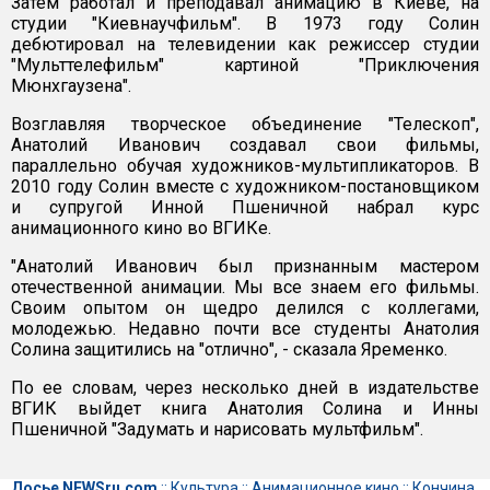
Затем работал и преподавал анимацию в Киеве, на
студии "Киевнаучфильм". В 1973 году Солин
дебютировал на телевидении как режиссер студии
"Мульттелефильм" картиной "Приключения
Мюнхгаузена".
Возглавляя творческое объединение "Телескоп",
Анатолий Иванович создавал свои фильмы,
параллельно обучая художников-мультипликаторов. В
2010 году Солин вместе с художником-постановщиком
и супругой Инной Пшеничной набрал курс
анимационного кино во ВГИКе.
"Анатолий Иванович был признанным мастером
отечественной анимации. Мы все знаем его фильмы.
Своим опытом он щедро делился с коллегами,
молодежью. Недавно почти все студенты Анатолия
Солина защитились на "отлично", - сказала Яременко.
По ее словам, через несколько дней в издательстве
ВГИК выйдет книга Анатолия Солина и Инны
Пшеничной "Задумать и нарисовать мультфильм".
Досье NEWSru.com
::
Культура
::
Анимационное кино
::
Кончина