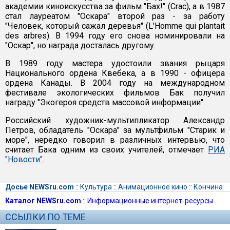
академии киноискусства за фильм "Бах!" (Crac), а в 1987
стал лауреатом "Оскара" второй раз - за работу
"Человек, который сажал деревья" (L'Homme qui plantait
des arbres). В 1994 году его снова номинировали на
"Оскар", но награда досталась другому.
В 1989 году мастера удостоили звания рыцаря
Национального ордена Квебека, а в 1990 - офицера
ордена Канады. В 2004 году на международном
фестивале экологических фильмов Бак получил
награду "Экогероя средств массовой информации".
Российский художник-мультипликатор Александр
Петров, обладатель "Оскара" за мультфильм "Старик и
море", нередко говорил в различных интервью, что
считает Бака одним из своих учителей, отмечает
РИА
"Новости"
.
Досье NEWSru.com
::
Культура
::
Анимационное кино
::
Кончина
Каталог NEWSru.com
::
Информационные интернет-ресурсы
ССЫЛКИ ПО ТЕМЕ