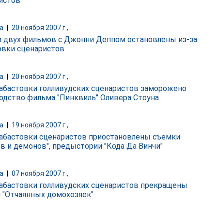
истов
а
|
20 ноября 2007 г.,
 двух фильмов с Джонни Деппом остановлены из-за
овки сценаристов
а
|
20 ноября 2007 г.,
забастовки голливудских сценаристов заморожено
одство фильма "Пинквиль" Оливера Стоуна
а
|
19 ноября 2007 г.,
забастовки сценаристов приостановлены съемки
ов и демонов", предыстории "Кода Да Винчи"
а
|
07 ноября 2007 г.,
забастовки голливудских сценаристов прекращены
 "Отчаянных домохозяек"