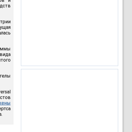
ов и
едств
трии
дущая
алась
аммы
вида
того
нгелы
ersal
истов
жены
ертса
.