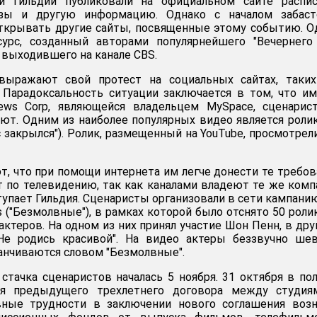
и Гильдии публиковали на официальном сайте распис
лизы и другую информацию. Однако с началом забаст
открывать другие сайты, посвященные этому событию. 
сурс, созданный авторами популярнейшего "Вечернего
 выходившего на канале CBS.
выражают свой протест на социальных сайтах, таких
 Парадоксальность ситуации заключается в том, что и
ews Corp, являющейся владельцем MySpace, сценарис
уют. Одним из наиболее популярных видео является роли
 закрылся"). Ролик, размещенный на YouTube, просмотрел
, что при помощи интернета им легче донести те требов
т по телевидению, так как каналами владеют те же комп
упает Гильдия. Сценаристы организовали в сети кампани
 ("Безмолвные"), в рамках которой было отснято 50 роли
ктеров. На одном из них принял участие Шон Пенн, в дру
"Не родись красивой". На видео актеры беззвучно ше
анчиваются словом "Безмолвные".
стачка сценаристов началась 5 ноября. 31 октября в по
ия предыдущего трехлетнего договора между студия
вные трудности в заключении нового соглашения возн