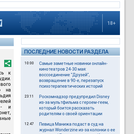
18+
ПОСЛЕДНИЕ НОВОСТИ РАЗДЕЛА
10:00
Самые заметные новинки онлайн-
кинотеатров 24-30 мая:
сь к
воссоединение "Друзей",
удии.
возвращение в 90-е, перезапуск
вого
психотерапевтических историй
о на
ьдия
23:11
Роскомнадзор предупредил Disney
елей
из-за мультфильма c героем-геем,
о- и
который боится рассказать
нет,
родителям о своей ориентации
вные
12:47
Певица Манижа подаст в суд на
журнал Wonderzine из-за колонки о ее