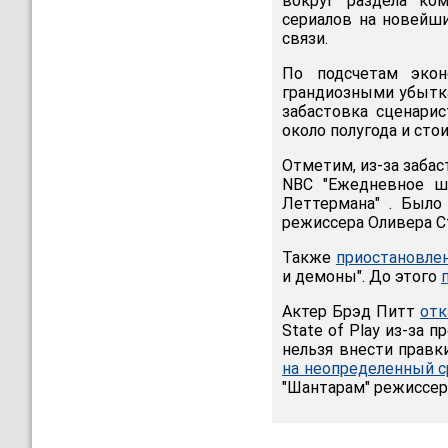
вокруг раздела ко
сериалов на новейш
связи.
По подсчетам экон
грандиозными убытк
забастовка сценарис
около полугода и сто
Отметим, из-за заба
NBC "Ежедневное ш
Леттермана" . Был
режиссера Оливера С
Также
приостановлен
и демоны". До этого
Актер Брэд Питт
отк
State of Play из-за 
нельзя внести прав
на неопределенный с
"Шантарам" режиссер