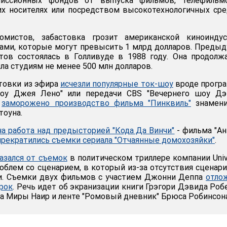
миссионных фондов от выпуска фильмов, телефильм
их носителях или посредством высокотехнологичных ср
омистов, забастовка грозит американской киноиндус
ами, которые могут превысить 1 млрд долларов. Преды
тов состоялась в Голливуде в 1988 году. Она продолж
ила студиям не менее 500 млн долларов.
стовки из эфира
исчезли популярные ток-шоу
вроде прогр
оу Джея Лено" или передачи CBS "Вечернего шоу Дэ
о
заморожено производство фильма "Пинквиль"
знамени
тоуна.
а работа над предысторией "Кода Да Винчи"
- фильма "А
прекратились съемки сериала "Отчаянные домохозяйки"
.
азался от съемок
в политическом триллере компании Univ
проблем со сценарием, в который из-за отсутствия сценар
ки. Съемки двух фильмов с участием Джонни Деппа
отло
рок
. Речь идет об экранизации книги Грэгори Дэвида Роб
а Миры Наир и ленте "Ромовый дневник" Брюса Робинсона