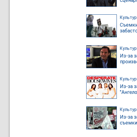
сценар
Культур
Съемки
забаст
Культур
Из-за 
произв
Культур
Из-за 
"Ангел
Культур
Из-за 
съемки