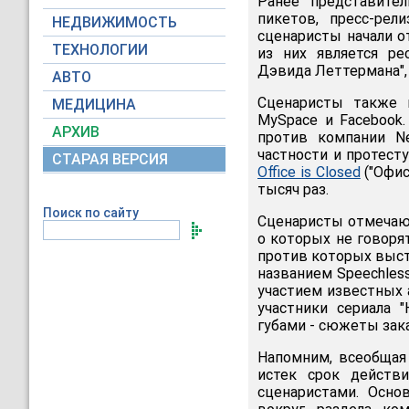
Ранее представител
пикетов, пресс-ре
НЕДВИЖИМОСТЬ
сценаристы начали 
ТЕХНОЛОГИИ
из них является ре
Дэвида Леттермана",
АВТО
Сценаристы также 
МЕДИЦИНА
MySpace и Facebook.
АРХИВ
против компании N
частности и протест
СТАРАЯ ВЕРСИЯ
Office is Closed
("Офис
тысяч раз.
Поиск по сайту
Сценаристы отмечают
о которых не говоря
против которых выст
названием Speechless
участием известных а
участники сериала 
губами - сюжеты зак
Напомним, всеобщая 
истек срок действ
сценаристами. Осно