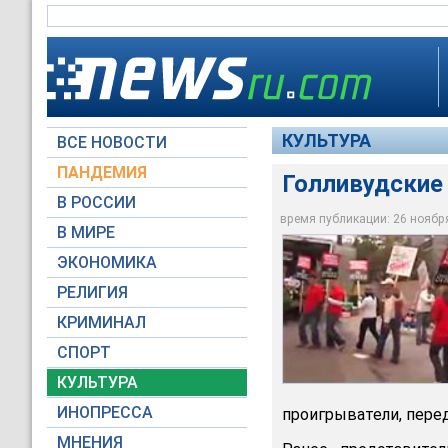
КУЛЬТУРА
ВСЕ НОВОСТИ
ПАНДЕМИЯ
Голливудские
В РОССИИ
время публикации: 26 ноября 
В МИРЕ
Голливудские сцена
ЭКОНОМИКА
youtube.com
РЕЛИГИЯ
КРИМИНАЛ
СПОРТ
КУЛЬТУРА
ИНОПРЕССА
проигрыватели, перед
МНЕНИЯ