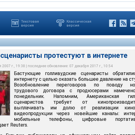
Текстовая
Классическая
версия
версия
 сценаристы протестуют в интернете
2007 г., 19:38 | последнее обновление: 07 декабря 2017 г., 10:54
Бастующие голливудские сценаристы обратили
ристы протестуют в интернете
интернету с целью оказать большее давление на ст
Возобновление переговоров по поводу но
трудового договора с продюсерами намечен
понедельник. Напомним, Американская гил
сценаристов требует от кинопроизводит
выплачивать им долю от реализации кин
видеопродукции через новейшие каналы: интер
мобильные телефоны, цифровые портати
ает Reuters.