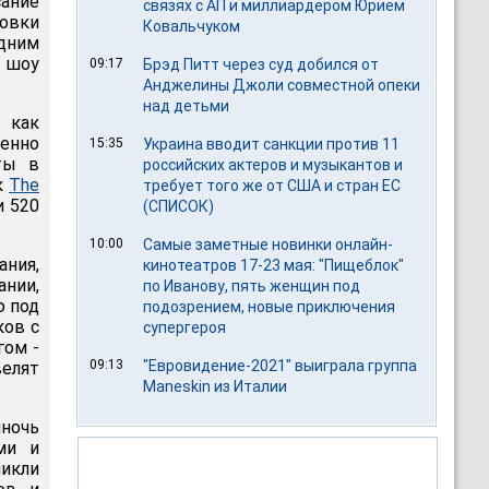
ание
связях с АП и миллиардером Юрием
овки
Ковальчуком
Одним
 шоу
09:17
Брэд Питт через суд добился от
Анджелины Джоли совместной опеки
над детьми
 как
менно
15:35
Украина вводит санкции против 11
ты в
российских актеров и музыкантов и
к
The
требует того же от США и стран ЕС
и 520
(СПИСОК)
10:00
Самые заметные новинки онлайн-
ания,
кинотеатров 17-23 мая: "Пищеблок"
ании,
по Иванову, пять женщин под
ю под
подозрением, новые приключения
ков с
супергероя
гом -
09:13
"Евровидение-2021" выиграла группа
велят
Maneskin из Италии
лночь
ми и
икли