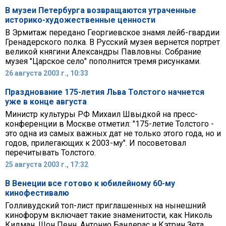
В музеи Петербурга возвращаются утраченные
историко-художественные ценности
В Эрмитаж передано Георгиевское знамя лейб-гвардии
Гренадерского полка. В Русский музея вернется портрет
великой княгини Александры Павловны. Собрание
музея "Царское село" пополнится тремя рисунками.
26 августа 2003 г., 10:33
Празднование 175-летия Льва Толстого начнется
уже в конце августа
Министр культуры РФ Михаил Швыдкой на пресс-
конференции в Москве отметил: "175-летие Толстого -
это одна из самых важных дат не только этого года, но и
годов, прилегающих к 2003-му". И посоветовал
перечитывать Толстого.
25 августа 2003 г., 17:32
В Венеции все готово к юбилейному 60-му
кинофестивалю
Голливудский топ-лист приглашенных на нынешний
кинофорум включает такие знаменитости, как Николь
Кидман, Шон Пенн, Антонио Бандерас и Кэтрин Зета