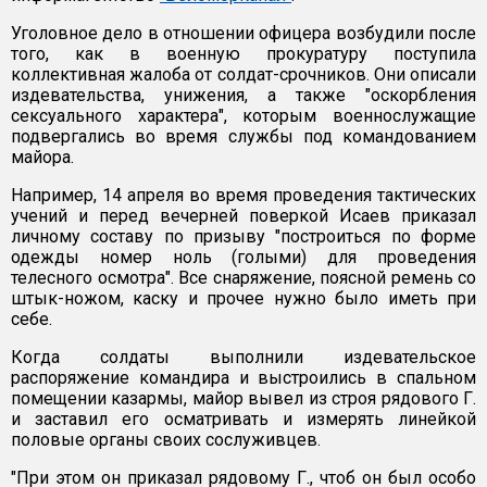
Уголовное дело в отношении офицера возбудили после
того, как в военную прокуратуру поступила
коллективная жалоба от солдат-срочников. Они описали
издевательства, унижения, а также "оскорбления
сексуального характера", которым военнослужащие
подвергались во время службы под командованием
майора.
Например, 14 апреля во время проведения тактических
учений и перед вечерней поверкой Исаев приказал
личному составу по призыву "построиться по форме
одежды номер ноль (голыми) для проведения
телесного осмотра". Все снаряжение, поясной ремень со
штык-ножом, каску и прочее нужно было иметь при
себе.
Когда солдаты выполнили издевательское
распоряжение командира и выстроились в спальном
помещении казармы, майор вывел из строя рядового Г.
и заставил его осматривать и измерять линейкой
половые органы своих сослуживцев.
"При этом он приказал рядовому Г., чтоб он был особо