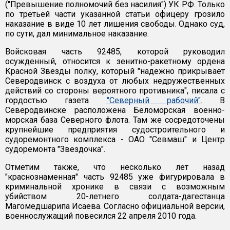
("Превышение полномочий без насилия") УК РФ. Только
по третьей части указанной статьи офицеру грозило
наказание в виде 10 лет лишения свободы. Однако суд,
по сути, дал минимальное наказание.
Войсковая часть 92485, которой руководил
осужденный, относится к зенитно-ракетному ордена
Красной Звезды полку, который "надежно прикрывает
Северодвинск с воздуха от любых недружественных
действий со стороны вероятного противника", писала с
гордостью газета
"Северный рабочий"
. В
Северодвинске расположена Беломорская военно-
морская база Северного флота. Там же сосредоточены
крупнейшие предприятия судостроительного и
судоремонтного комплекса - ОАО "Севмаш" и Центр
судоремонта "Звездочка".
Отметим также, что несколько лет назад
"краснознаменная" часть 92485 уже фигурировала в
криминальной хронике в связи с возможным
убийством 20-летнего солдата-дагестанца
Магомедшарипа Исаева. Согласно официальной версии,
военнослужащий повесился 22 апреля 2010 года.