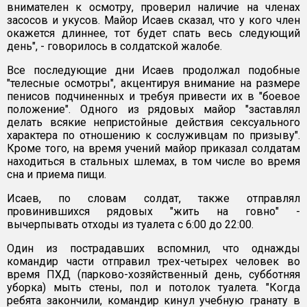
внимателен к осмотру, проверил наличие на членах
засосов и укусов. Майор Исаев сказал, что у кого член
окажется длиннее, тот будет спать весь следующий
день", - говорилось в солдатской жалобе.
Все последующие дни Исаев продолжал подобные
"телесные осмотры", акцентируя внимание на размере
пенисов подчиненных и требуя привести их в "боевое
положение". Одного из рядовых майор "заставлял
делать всякие непристойные действия сексуального
характера по отношению к сослуживцам по призыву".
Кроме того, на время учений майор приказал солдатам
находиться в стальных шлемах, в том числе во время
сна и приема пищи.
Исаев, по словам солдат, также отправлял
провинившихся рядовых "жить на говно" -
вычерпывать отходы из туалета с 6:00 до 22:00.
Один из пострадавших вспомнил, что однажды
командир части отправил трех-четырех человек во
время ПХД (парково-хозяйственный день, субботняя
уборка) мыть стены, пол и потолок туалета. "Когда
ребята закончили, командир кинул учебную гранату в