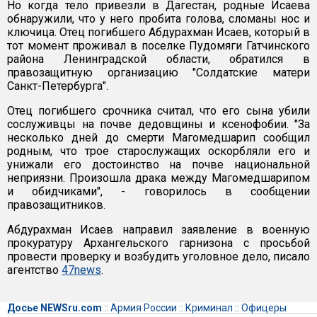
Но когда тело привезли в Дагестан, родные Исаева
обнаружили, что у него пробита голова, сломаны нос и
ключица. Отец погибшего Абдурахман Исаев, который в
тот момент проживал в поселке Пудомяги Гатчинского
района Ленинградской области, обратился в
правозащитную организацию "Солдатские матери
Санкт-Петербурга".
Отец погибшего срочника считал, что его сына убили
сослуживцы на почве дедовщины и ксенофобии. "За
несколько дней до смерти Магомедшарип сообщил
родным, что трое старослужащих оскорбляли его и
унижали его достоинство на почве национальной
неприязни. Произошла драка между Магомедшарипом
и обидчиками", - говорилось в сообщении
правозащитников.
Абдурахман Исаев направил заявление в военную
прокуратуру Архангельского гарнизона с просьбой
провести проверку и возбудить уголовное дело, писало
агентство
47news
.
Досье NEWSru.com
::
Армия России
::
Криминал
::
Офицеры