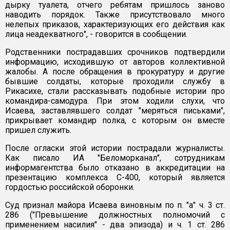
дырку туалета, отчего ребятам пришлось заново
наводить порядок. Также присутствовало много
нелепых приказов, характеризующих его действия как
лица неадекватного", - говорится в сообщении.
Родственники пострадавших срочников подтвердили
информацию, исходившую от авторов коллективной
жалобы. А после обращения в прокуратуру и другие
бывшие солдаты, которые проходили службу в
Рикасихе, стали рассказывать подобные истории про
командира-самодура. При этом ходили слухи, что
Исаева, заставлявшего солдат "меряться письками",
прикрывает командир полка, с которым он вместе
пришел служить.
После огласки этой истории пострадали журналисты.
Как писало ИА "Беломорканал", сотрудникам
информагентства было отказано в аккредитации на
презентацию комплекса С-400, который является
гордостью российской оборонки.
Суд признал майора Исаева виновным по п. "а" ч. 3 ст.
286 ("Превышение должностных полномочий с
применением насилия" - два эпизода) и ч. 1 ст. 286