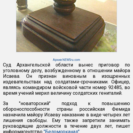
Архив NEWSru.com
Суд Архангельской области вынес приговор по
уголовному делу, возбужденному в отношении майора
Исаева. Он признан виновным в изощренных
издевательствах над солдатами-срочниками. Офицер,
являясь командиром войсковой части номер 92485, во
время учений мерил величину солдатских гениталий.
За "новаторский" подход к повышению
обороноспособности страны российская Фемида
назначила майору Исаеву наказание в виде четырех лет
лишения свободы. Ему также запретили занимать
руководящие должности в течение двух лет, пишет
информагентство
"Беломорканал"
.