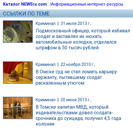
Каталог NEWSru.com
::
Информационные интернет-ресурсы
ССЫЛКИ ПО ТЕМЕ
Криминал
|
31 июля 2013 г.,
Подмосковный офицер, который избивал
солдат и заставлял их нюхать
автомобильные колодки, отделался
штрафом в 50 тысяч рублей
Криминал
|
22 ноября 2010 г.,
В Омске суд не стал ломать карьеру
сержанту, пытавшему солдат
раскаленным утюгом
Криминал
|
20 июня 2013 г.,
В Томске капитан МВД, который
издевательствами довел солдата-
срочника до суицида, получил 4,5 года
колонии