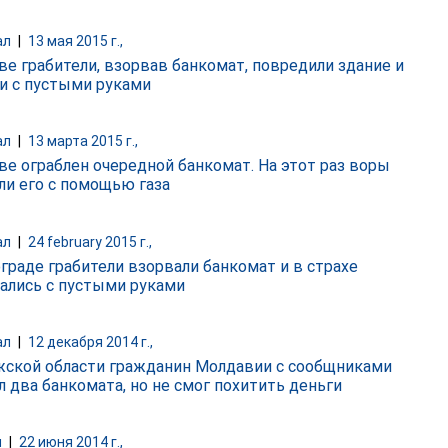
ал
|
13 мая 2015 г.,
ве грабители, взорвав банкомат, повредили здание и
и с пустыми руками
ал
|
13 марта 2015 г.,
ве ограблен очередной банкомат. На этот раз воры
ли его с помощью газа
ал
|
24 february 2015 г.,
ограде грабители взорвали банкомат и в страхе
ались с пустыми руками
ал
|
12 декабря 2014 г.,
жской области гражданин Молдавии с сообщниками
л два банкомата, но не смог похитить деньги
и
|
22 июня 2014 г.,