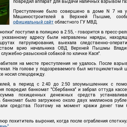
повредил аппарат для выдачи наличных взрывом газ
Преступление было совершено в доме N 7 на у
Машиностроителей в Верхней Пышме, сооб
официальный сайт
областного ГУ МВД.
опки" поступил в полицию в 2:55, - говорится в пресс-рели
 указанному адресу были направлены наряды, находящ
рутах патрулирования, выехала следственно-операти
дством врио начальника ОВД Верхней Пышмы Влади
 служебно-разыскной собакой по кличке Кася".
абителя на месте преступления не удалось. После взры
уехал. На голове у подозреваемого был мотоциклетный 
е носил спецодежду.
елей, в период с 2:40 до 2:50 злоумышленник с пом
ия повредил банкомат "Сбербанка" и забрал оттуда касс
сумма похищенных денежных средств устанавливае
в банкомат было загружено около двух миллионов рубле
мали средства. Поэтому на момент кражи денег там 
пюр похититель выронил, когда после ограбления споткну
ень"
.