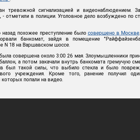
ан тревожной сигнализацией и видеонаблюдением. За
, - отметили в полиции. Уголовное дело возбуждено по ст
ю назад похожее преступление было
совершено в Москве
орвали банкомат, зайдя в помещение "Райффайзенбан
е N 18 на Варшавском шоссе.
была совершена около 3:00 26 мая. Злоумышленники при
баллон, а потом закачали внутрь банкомата гремучую см
ыв был такой силы, что выбило стекла и было повреж
вого учреждения. Кроме того, ранение получил оди
 которых попали на видео.