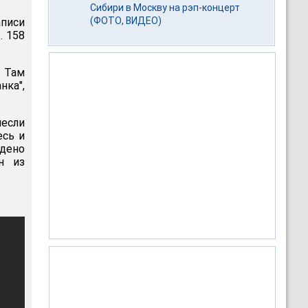
Сибири в Москву на рэп-концерт
(ФОТО, ВИДЕО)
писи
. 158
. Там
ка",
несли
есь и
дено
н из