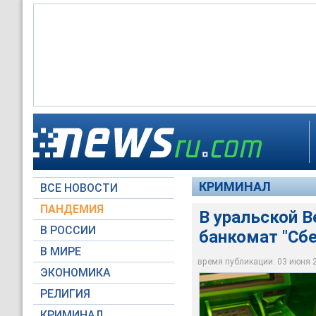
Полиция Верхней Пы
кассеты с деньгами
аппарат для выдачи
КРИМИНАЛ
ВСЕ НОВОСТИ
Moscow-Live.ru
ПАНДЕМИЯ
В уральской 
В РОССИИ
банкомат "Сбе
В МИРЕ
время публикации: 03 июня 20
ЭКОНОМИКА
РЕЛИГИЯ
КРИМИНАЛ