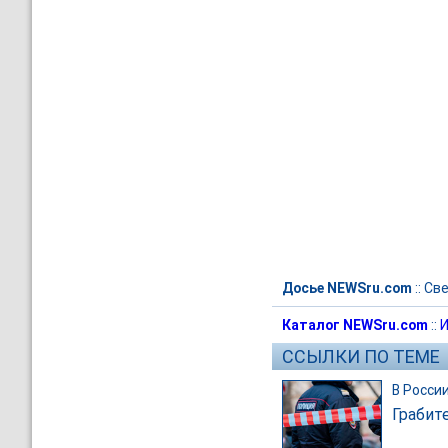
Досье NEWSru.com
::
Све
Каталог NEWSru.com
::
И
ССЫЛКИ ПО ТЕМЕ
В Росси
Грабит