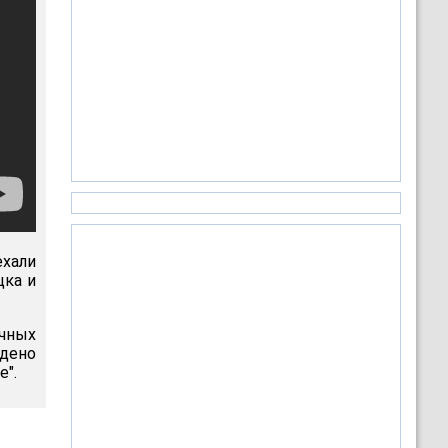
ехали
цка и
ичных
ждено
е".