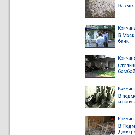
Взрыв 
Кримин
В Моск
банк
Кримин
Столич
бомбой
Кримин
В подм
и напу
Кримин
В Подм
Дмитро