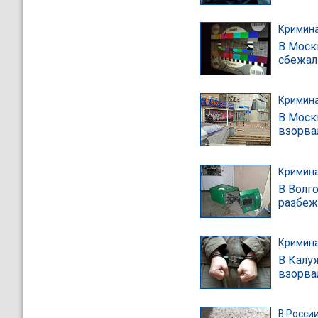
Кримин
В Моск
сбежал
Кримин
В Моск
взорва
Кримин
В Волг
разбеж
Кримин
В Калу
взорва
В Росси