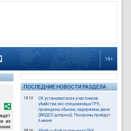
18+
ПОСЛЕДНИЕ НОВОСТИ РАЗДЕЛА
15:12
СК установил всех участников
убийства экс-спецназовца ГРУ,
проведены обыски, задержаны двое
(ВИДЕО допроса). Похороны пройдут
ищет
6 июня
ми из
нник
09:16
Убийцы бойца спецназа ГРУ,