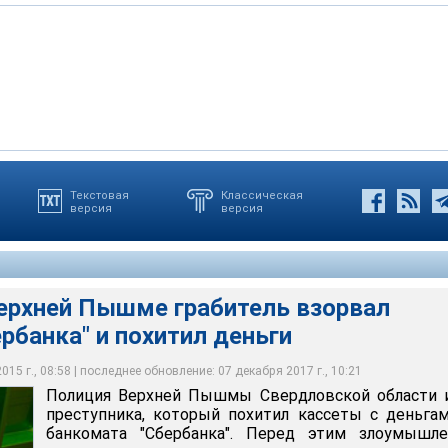
Текстовая
Классическая
версия
версия
шмы Свердловской области ищет преступника, который похитил
 из банкомата Сбербанка. Перед этим злоумышленник повредил
 наличных взрывом газа
Верхней Пышме грабитель взорвал
рбанка" и похитил деньги
15 г., 08:58 | последнее обновление: 07 декабря 2017 г., 10:21
Полиция Верхней Пышмы Свердловской области 
преступника, который похитил кассеты с деньга
банкомата "Сбербанка". Перед этим злоумышле