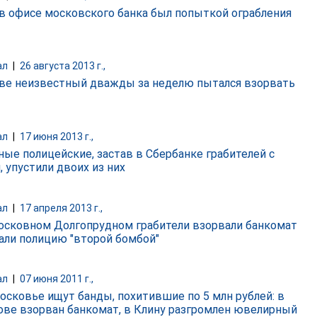
в офисе московского банка был попыткой ограбления
ал
|
26 августа 2013 г.,
ве неизвестный дважды за неделю пытался взорвать
ал
|
17 июня 2013 г.,
ные полицейские, застав в Сбербанке грабителей с
, упустили двоих из них
ал
|
17 апреля 2013 г.,
осковном Долгопрудном грабители взорвали банкомат
гали полицию "второй бомбой"
ал
|
07 июня 2011 г.,
осковье ищут банды, похитившие по 5 млн рублей: в
ве взорван банкомат, в Клину разгромлен ювелирный