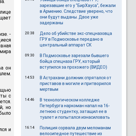
а.
зарезавшие его у "БирХауса", бежали
в Армению. Следствие уверено, что
лице
они будут выданы. Двое уже
щает
задержаны
20:38
Дело об убийстве экс-спецназовца
зе. -
ГРУ в Подмосковье передано в
иеся
центральный аппарат СК
вная
мира
09:30
В Подмосковье зарезали бывшего
бойца спецназа ГРУ, который
вступился за прохожего (ВИДЕО)
ва он
шлем.
14:53
В Астрахани должник спрятался от
приставов в могиле и притворился
мертвым
ощью
еты с
14:46
В технологическом колледже
тся.
Петербурга наркоман напал на 16-
й, но
летнюю студентку, затащил ее в
было
туалет и попытался изнасиловать
16:14
Полиция сорвала двум меломанам
лся и
велосипедное путешествие из