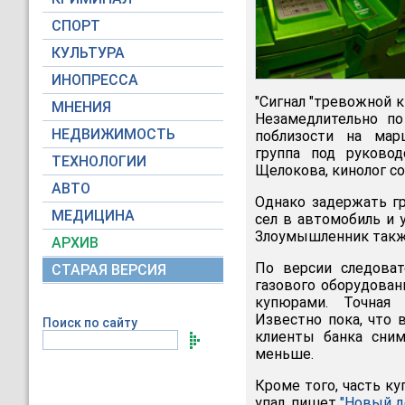
СПОРТ
КУЛЬТУРА
ИНОПРЕССА
"Сигнал "тревожной кн
МНЕНИЯ
Незамедлительно по
НЕДВИЖИМОСТЬ
поблизости на марш
группа под руково
ТЕХНОЛОГИИ
Щелокова, кинолог со
АВТО
Однако задержать гр
МЕДИЦИНА
сел в автомобиль и 
Злоумышленник такж
АРХИВ
По версии следоват
СТАРАЯ ВЕРСИЯ
газового оборудован
купюрами. Точная 
Известно пока, что 
Поиск по сайту
клиенты банка сни
меньше.
Кроме того, часть ку
упал, пишет
"Новый д