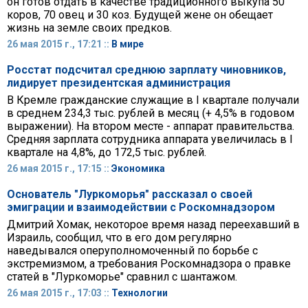
он готов отдать в качестве традиционного выкупа 50
коров, 70 овец и 30 коз. Будущей жене он обещает
жизнь на земле своих предков.
26 мая 2015 г., 17:21 ::
В мире
Росстат подсчитал среднюю зарплату чиновников,
лидирует президентская администрация
В Кремле гражданские служащие в I квартале получали
в среднем 234,3 тыс. рублей в месяц (+ 4,5% в годовом
выражении). На втором месте - аппарат правительства.
Средняя зарплата сотрудника аппарата увеличилась в I
квартале на 4,8%, до 172,5 тыс. рублей.
26 мая 2015 г., 17:15 ::
Экономика
Основатель "Луркоморья" рассказал о своей
эмиграции и взаимодействии c Роскомнадзором
Дмитрий Хомак, некоторое время назад переехавший в
Израиль, сообщил, что в его дом регулярно
наведывался оперуполномоченный по борьбе с
экстремизмом, а требования Роскомнадзора о правке
статей в "Луркоморье" сравнил с шантажом.
26 мая 2015 г., 17:03 ::
Технологии