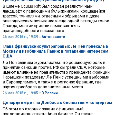
В шлеме Oculus Rift был создан реалистичный
ландшафт с падающими булыжниками, крошащейся
трассой, туннелями, отвесными обрывами и даже
эпизодическим появлением еще одной легенды гонок.
Правда, многие зрители сомневаются в
правдоподобности показанного.
26 мая 2015 г., 19:39 ::
Автоновости
Глава французских ультраправых Ле Пен приехала в
Москву и изобличила Париж в потакании интересам
США
Ле Пен заявила журналистам, что решающую роль в
принятии санкций против РФ сыграли США, которые
имеют влияние на правительство президента Франции.
Нарышкин поздравил Ле Пен с успешными выборами
в Европарламент, а также в регионах Франции, где
партия приобрела дополнительные места.
26 мая 2015 г., 19:05 ::
В России
Депардье едет на Донбасс с бесплатным концертом
Об этом во вторник заявил официальный
представитель артиста Арно Фрилле. Он также