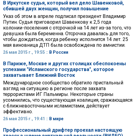
В Иркутске судья, который вел дело Шавенковой,
сбившей двух женщин, получил повышение
Указ об этом в апреле подписал президент Владимир
Путин. Судья приговорил Шавенкову к 2,5 года
колонии-поселения с отсрочкой на 14 лет из-за того, что
девушка была беременна. Отсрочка давалась для того,
чтобы дождаться, когда ребенку исполнится 14 лет. 25
мая виновница ДТП была освобождена по амнистии.
26 мая 2015 г., 19:55 ::
В России
В Париже, Москве и других столицах обеспокоены
успехами "Исламского государства", которое
захватывает Ближний Восток
Международное сообщество обратило пристальный
взгляд на ситуацию в регионе после захвата
террористами ИГ Пальмиры. Некоторые страны
усомнились, что существующая коалиция, сражающаяся
с ближневосточными исламистами, действует
эффективно.
26 мая 2015 г., 19:41 ::
В мире
Профессиональный дрифтер проехал настоящую
трассу в шлеме виртуальной реальности (ВИДЕО)