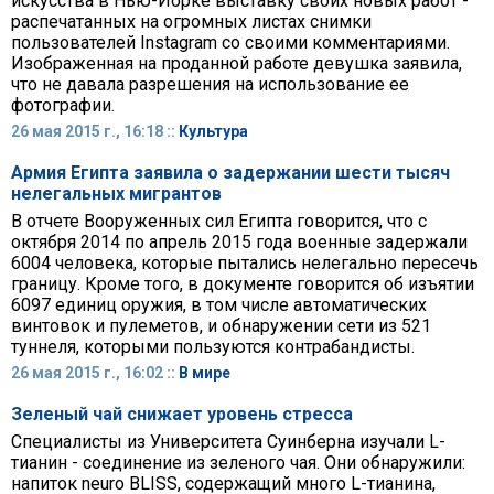
искусства в Нью-Йорке выставку своих новых работ -
распечатанных на огромных листах снимки
пользователей Instagram со своими комментариями.
Изображенная на проданной работе девушка заявила,
что не давала разрешения на использование ее
фотографии.
26 мая 2015 г., 16:18 ::
Культура
Армия Египта заявила о задержании шести тысяч
нелегальных мигрантов
В отчете Вооруженных сил Египта говорится, что с
октября 2014 по апрель 2015 года военные задержали
6004 человека, которые пытались нелегально пересечь
границу. Кроме того, в документе говорится об изъятии
6097 единиц оружия, в том числе автоматических
винтовок и пулеметов, и обнаружении сети из 521
туннеля, которыми пользуются контрабандисты.
26 мая 2015 г., 16:02 ::
В мире
Зеленый чай снижает уровень стресса
Специалисты из Университета Суинберна изучали L-
тианин - соединение из зеленого чая. Они обнаружили:
напиток neuro BLISS, содержащий много L-тианина,