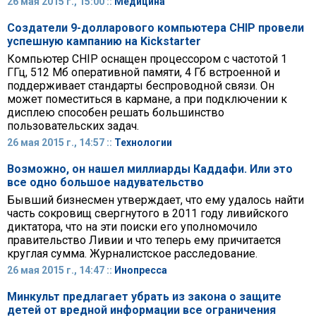
26 мая 2015 г., 15:00 ::
Медицина
Создатели 9-долларового компьютера CHIP провели
успешную кампанию на Kickstarter
Компьютер CHIP оснащен процессором с частотой 1
ГГц, 512 Мб оперативной памяти, 4 Гб встроенной и
поддерживает стандарты беспроводной связи. Он
может поместиться в кармане, а при подключении к
дисплею способен решать большинство
пользовательских задач.
26 мая 2015 г., 14:57 ::
Технологии
Возможно, он нашел миллиарды Каддафи. Или это
все одно большое надувательство
Бывший бизнесмен утверждает, что ему удалось найти
часть сокровищ свергнутого в 2011 году ливийского
диктатора, что на эти поиски его уполномочило
правительство Ливии и что теперь ему причитается
круглая сумма. Журналистское расследование.
26 мая 2015 г., 14:47 ::
Инопресса
Минкульт предлагает убрать из закона о защите
детей от вредной информации все ограничения