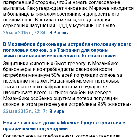
потерпевшей стороны, чтобы начать согласование
выплаты. Как утверждает чиновник, Мирзоев находится
в больнице в тяжелом состоянии, и допросить его
невозможно. Костина отметила, что до аварии
серьезных нарушений ПДД у мужчины не было.
26 мая 2015 г., 22:34 ::
В России
В Мозамбике браконьеры истребили половину всего
поголовья слонов, а в Танзании для охраны
животных начали использовать беспилотники
Защитники животных бьют тревогу: в Мозамбике
браконьеры и контрабандисты слоновой кости
истребили минимум 50% всей популяции слонов за
последние пять лет. На данный момент поголовье
животных в южноафриканском государстве
насчитывает всего 10 тысяч особей. На севере
Мозамбика особенно ощутимы потери популяции
слонов: в этом регионе уже истреблены 95% животных.
26 мая 2015 г., 22:17 ::
В мире
Новые типовые дома в Москве будут строиться с
прозрачными подъездами
Согласно новым требованиям, которые утвердила