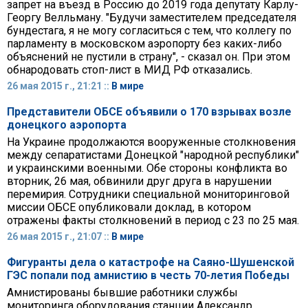
запрет на въезд в Россию до 2019 года депутату Карлу-
Георгу Велльману. "Будучи заместителем председателя
бундестага, я не могу согласиться с тем, что коллегу по
парламенту в московском аэропорту без каких-либо
объяснений не пустили в страну", - сказал он. При этом
обнародовать стоп-лист в МИД РФ отказались.
26 мая 2015 г., 21:21 ::
В мире
Представители ОБСЕ объявили о 170 взрывах возле
донецкого аэропорта
На Украине продолжаются вооруженные столкновения
между сепаратистами Донецкой "народной республики"
и украинскими военными. Обе стороны конфликта во
вторник, 26 мая, обвинили друг друга в нарушении
перемирия. Сотрудники специальной мониторинговой
миссии ОБСЕ опубликовали доклад, в котором
отражены факты столкновений в период с 23 по 25 мая.
26 мая 2015 г., 21:07 ::
В мире
Фигуранты дела о катастрофе на Саяно-Шушенской
ГЭС попали под амнистию в честь 70-летия Победы
Амнистированы бывшие работники службы
мониторинга оборудования станции Александр