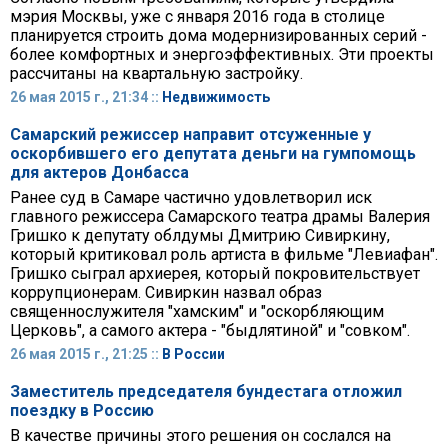
мэрия Москвы, уже с января 2016 года в столице
планируется строить дома модернизированных серий -
более комфортных и энергоэффективных. Эти проекты
рассчитаны на квартальную застройку.
26 мая 2015 г., 21:34 ::
Недвижимость
Самарский режиссер направит отсуженные у
оскорбившего его депутата деньги на гумпомощь
для актеров Донбасса
Ранее суд в Самаре частично удовлетворил иск
главного режиссера Самарского театра драмы Валерия
Гришко к депутату облдумы Дмитрию Сивиркину,
который критиковал роль артиста в фильме "Левиафан".
Гришко сыграл архиерея, который покровительствует
коррупционерам. Сивиркин назвал образ
священнослужителя "хамским" и "оскорбляющим
Церковь", а самого актера - "быдлятиной" и "совком".
26 мая 2015 г., 21:25 ::
В России
Заместитель председателя бундестага отложил
поездку в Россию
В качестве причины этого решения он сослался на