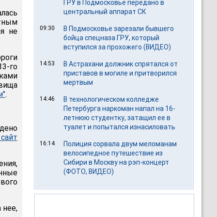
ГРУ в Подмосковье передано в
центральный аппарат СК
алась
тным
09:30
В Подмосковье зарезали бывшего
я не
бойца спецназа ГРУ, который
вступился за прохожего (ВИДЕО)
роги
14:53
В Астрахани должник спрятался от
13-го
приставов в могиле и притворился
ками
мертвым
овища
и"
.
14:46
В технологическом колледже
Петербурга наркоман напал на 16-
летнюю студентку, затащил ее в
туалет и попытался изнасиловать
дено
сайт
16:14
Полиция сорвала двум меломанам
велосипедное путешествие из
Сибири в Москву на рэп-концерт
ения,
(ФОТО, ВИДЕО)
енные
вого
 нее,