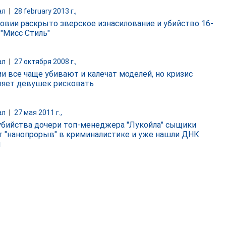
ал
|
28 february 2013 г.,
овии раскрыто зверское изнасилование и убийство 16-
 "Мисс Стиль"
ал
|
27 октября 2008 г.,
ии все чаще убивают и калечат моделей, но кризис
ляет девушек рисковать
ал
|
27 мая 2011 г.,
убийства дочери топ-менеджера "Лукойла" сыщики
т "нанопрорыв" в криминалистике и уже нашли ДНК
ы