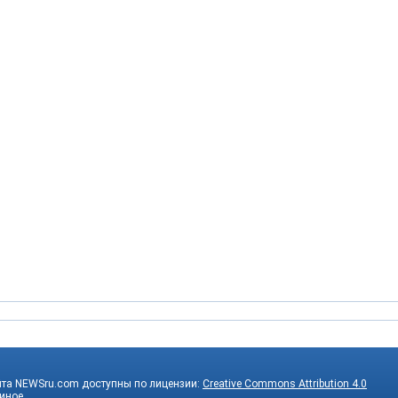
йта NEWSru.com доступны по лицензии:
Creative Commons Attribution 4.0
 иное.