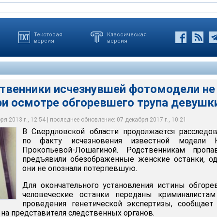
Текстовая
Классическая
версия
версия
ственники исчезнувшей фотомодели не
ри осмотре обгоревшего трупа девушк
ики исчезнувшей фотомодели не опознали ее при осмотре
 девушки
я 2013 г., 12:54 | последнее обновление: 07 декабря 2017 г., 10:21
В Свердловской области продолжается расследо
по факту исчезновения известной модели 
Прокопьевой-Лошагиной. Родственникам пропа
предъявили обезображенные женские останки, о
они не опознали потерпевшую.
Для окончательного установления истины обгор
человеческие останки переданы криминалистам
проведения генетической экспертизы, сообщае
 на представителя следственных органов.