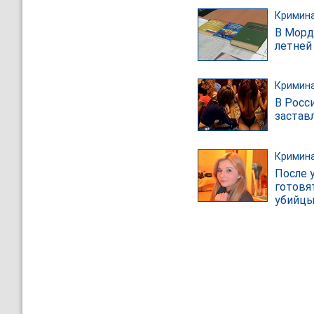
Кримин
В Морд
летней
Кримин
В Росс
застав
Кримин
После 
готовя
убийц