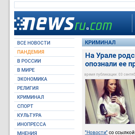
КРИМИНАЛ
ВСЕ НОВОСТИ
ПАНДЕМИЯ
На Урале род
В РОССИИ
опознали ее п
На Урале родственн
В МИРЕ
обгоревшего трупа
время публикации: 03 сентябр
ЭКОНОМИКА
ВКонтакте
РЕЛИГИЯ
КРИМИНАЛ
СПОРТ
КУЛЬТУРА
ИНОПРЕССА
"Новости"
со ссылкой
МНЕНИЯ