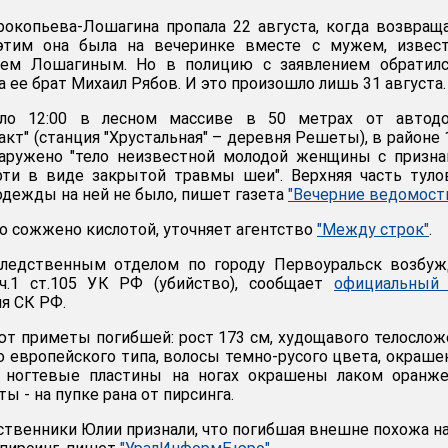
окопьева-Лошагина пропала 22 августа, когда возвращ
 этим она была на вечеринке вместе с мужем, извес
ем Лошагиным. Но в полицию с заявлением обратилс
а ее брат Михаил Рябов. И это произошло лишь 31 августа.
ло 12:00 в лесном массиве в 50 метрах от автодо
кт" (станция "Хрустальная" – деревня Решеты), в районе 
аружено "тело неизвестной молодой женщины с призна
рти в виде закрытой травмы шеи". Верхняя часть тул
одежды на ней не было, пишет газета
"Вечерние ведомост
о сожжено кислотой, уточняет агентство
"Между строк"
.
ледственным отделом по городу Первоуральск возбуж
ч.1 ст.105 УК РФ (убийство), сообщает
официальный 
я СК РФ.
т приметы погибшей: рост 173 см, худощавого телослож
цо европейского типа, волосы темно-русого цвета, окраш
 ногтевые пластины на ногах окрашены лаком оранже
ы - на пупке рана от пирсинга.
ственники Юлии признали, что погибшая внешне похожа на