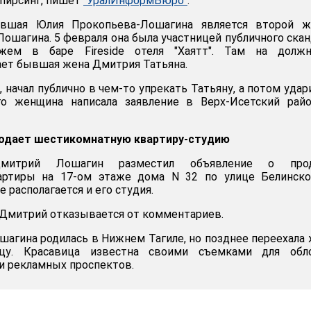
 пирсинг, пишет
"УралИнформБюро"
.
авшая Юлия Прокопьева-Лошагина является второй ж
ошагина. 5 февраля она была участницей публичного скан
жем в баре Fireside отеля "Хаятт". Там на должн
ет бывшая жена Дмитрия Татьяна.
, начал публично в чем-то упрекать Татьяну, а потом удар
го женщина написала заявление в Верх-Исетский райо
одает шестикомнатную квартиру-студию
митрий Лошагин разместил объявление о про
артиры на 17-ом этаже дома N 32 по улице Белинско
 располагается и его студия.
Дмитрий отказывается от комментариев.
агина родилась в Нижнем Тагиле, но позднее переехала
цу. Красавица известна своими съемками для обл
и рекламных проспектов.