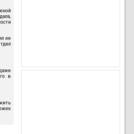
еной
дала,
ости
ил ее
тдел
даже
го в
 жить
ожек