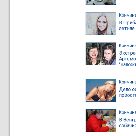
Кримин
В Приб
летняя
Кримин
Экстра
Артемо
"налож
Кримин
Дело о
приост
Кримин
В Венг
собачь