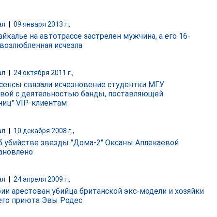
ал
|
09 января 2013 г.,
айкалье на автотрассе застрелен мужчина, а его 16-
 возлюбленная исчезла
ал
|
24 октября 2011 г.,
сенсы связали исчезновение студентки МГУ
вой с деятельностью банды, поставляющей
ниц" VIP-клиентам
ал
|
10 декабря 2008 г.,
б убийстве звезды "Дома-2" Оксаны Аплекаевой
ановлено
ал
|
24 апреля 2009 г.,
рии арестован убийца британской экс-модели и хозяйки
его приюта Эвы Родес