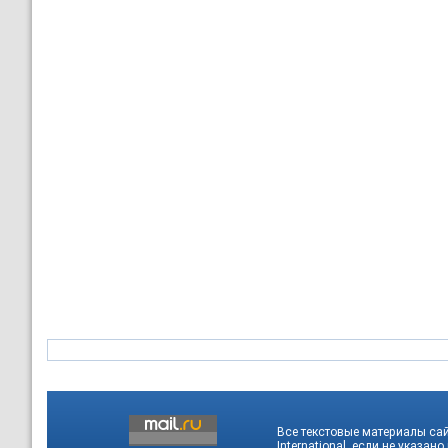
Все текстовые материалы са
International
, если не указано