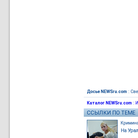
Досье NEWSru.com
::
Све
Каталог NEWSru.com
::
И
ССЫЛКИ ПО ТЕМЕ
Кримин
На Ура