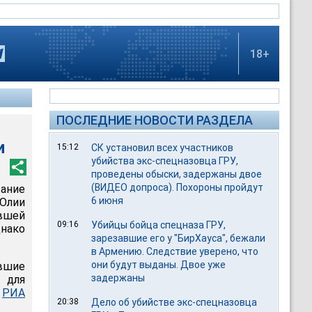
18+
ПОСЛЕДНИЕ НОВОСТИ РАЗДЕЛА
и
15:12
СК установил всех участников
убийства экс-спецназовца ГРУ,
проведены обыски, задержаны двое
(ВИДЕО допроса). Похороны пройдут
вание
6 июня
Юлии
вшей
09:16
Убийцы бойца спецназа ГРУ,
днако
зарезавшие его у "БирХауса", бежали
в Армению. Следствие уверено, что
они будут выданы. Двое уже
евшие
задержаны
 для
т
РИА
20:38
Дело об убийстве экс-спецназовца