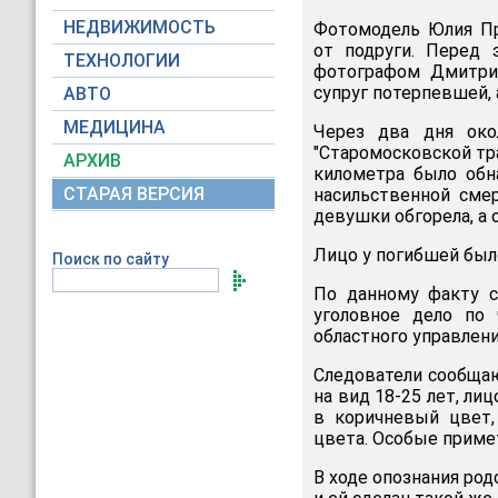
НЕДВИЖИМОСТЬ
Фотомодель Юлия Пр
от подруги. Перед
ТЕХНОЛОГИИ
фотографом Дмитри
супруг потерпевшей, 
АВТО
МЕДИЦИНА
Через два дня око
"Старомосковской тра
АРХИВ
километра было обн
СТАРАЯ ВЕРСИЯ
насильственной сме
девушки обгорела, а 
Лицо у погибшей был
Поиск по сайту
По данному факту с
уголовное дело по 
областного управлени
Следователи сообщаю
на вид 18-25 лет, ли
в коричневый цвет,
цвета. Особые примет
В ходе опознания род