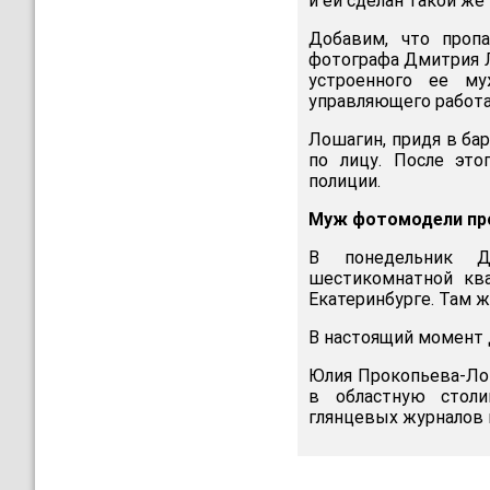
и ей сделан такой же
Добавим, что проп
фотографа Дмитрия Л
устроенного ее му
управляющего работа
Лошагин, придя в бар
по лицу. После это
полиции.
Муж фотомодели пр
В понедельник Д
шестикомнатной кв
Екатеринбурге. Там же
В настоящий момент 
Юлия Прокопьева-Лош
в областную столи
глянцевых журналов 