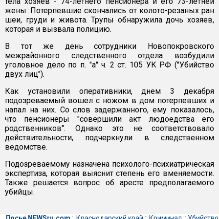
тела хозяев - 74-летнего пенсионера и его 73-летней
жены. Потерпевшие скончались от колото-резаных ран
шеи, груди и живота. Трупы обнаружила дочь хозяев,
которая и вызвала полицию.
В тот же день сотрудники Новопокровского
межрайонного следственного отдела возбудили
уголовное дело по п. "а" ч. 2 ст. 105 УК РФ ("Убийство
двух лиц").
Как установили оперативники, днем 3 декабря
подозреваемый вошел с ножом в дом потерпевших и
напал на них. Со слов задержанного, ему показалось,
что пенсионеры "совершили акт людоедства его
родственников". Однако это не соответствовало
действительности, подчеркнули в следственном
ведомстве.
Подозреваемому назначена психолого-психиатрическая
экспертиза, которая выяснит степень его вменяемости.
Также решается вопрос об аресте предполагаемого
убийцы.
Досье NEWSru.com
::
Краснодарский край
::
Криминал
::
Убийство