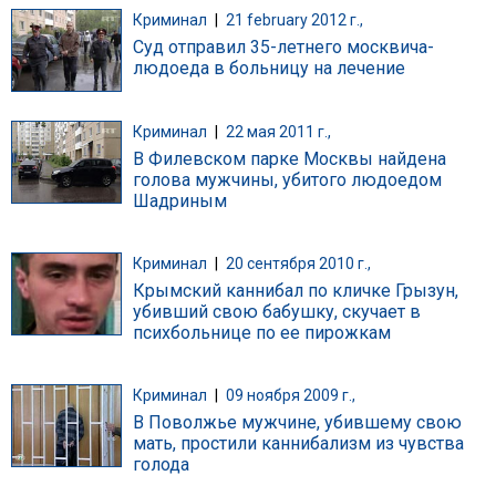
Криминал
|
21 february 2012 г.,
Суд отправил 35-летнего москвича-
людоеда в больницу на лечение
Криминал
|
22 мая 2011 г.,
В Филевском парке Москвы найдена
голова мужчины, убитого людоедом
Шадриным
Криминал
|
20 сентября 2010 г.,
Крымский каннибал по кличке Грызун,
убивший свою бабушку, скучает в
психбольнице по ее пирожкам
Криминал
|
09 ноября 2009 г.,
В Поволжье мужчине, убившему свою
мать, простили каннибализм из чувства
голода