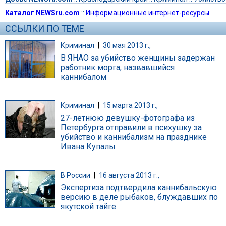
Каталог NEWSru.com
::
Информационные интернет-ресурсы
ССЫЛКИ ПО ТЕМЕ
Криминал
|
30 мая 2013 г.,
В ЯНАО за убийство женщины задержан
работник морга, назвавшийся
каннибалом
Криминал
|
15 марта 2013 г.,
27-летнюю девушку-фотографа из
Петербурга отправили в психушку за
убийство и каннибализм на празднике
Ивана Купалы
В России
|
16 августа 2013 г.,
Экспертиза подтвердила каннибальскую
версию в деле рыбаков, блуждавших по
якутской тайге