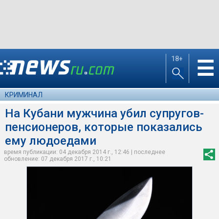
18+
☰
КРИМИНАЛ
На Кубани мужчина убил супругов-
пенсионеров, которые показались
ему людоедами
время публикации: 04 декабря 2014 г., 12:46 | последнее
обновление: 07 декабря 2017 г., 10:21