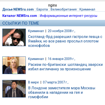
nginx
Досье NEWSru.com
::
Европа
::
Великобритания
::
Криминал
Каталог NEWSru.com
::
Информационные интернет-ресурсы
ССЫЛКИ ПО ТЕМЕ
Криминал
|
20 ноября 2008 г.,
Скотланд-Ярд разрешил гастроли певца с
Ямайки, но все равно прослыл оплотом
ксенофобов
Криминал
|
16 января 2009 г.,
Расизм по-британски: шотландец зверски
избил англичанку за произношение
В мире
|
07 марта 2007 г.,
В Лондоне заместителя мэра Москвы
обвинили в нападении на гея и
гомофобии