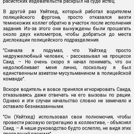
расистских издевательств раскрыл на суде истец.
В другой раз Уайтхед, который работал водителем
полицейского фургона, просто отказался везти
темнокожих коллег обратно в участок после исполнения
задания. Из-за этого они вынуждены были прошагать
около двух километров, чтобы добраться до места
дислокации полицейского подразделения.
"Сначала я подумал, что Уайтхед просто
недружелюбный человек, - рассказывал на процессе
Саид. – Но очень скоро я начал понимать, что он
недолюбливает меня лично, поскольку я был
единственным азиатом-мусульманином в полицейской
команде".
Вскоре водитель и вовсе принялся игнорировать Саида,
отказываясь даже отвечать на его вызовы по рации.
Однако и эти случаи начальство словно не замечало и
оставило безнаказанными.
"Он (Уайтхед) использовал свои полномочия, чтобы
провести расовую сегрегацию в коллективе, - объяснял
Саид. – А наше руководство будто ослепло, не видя этих
проявлений расизма".