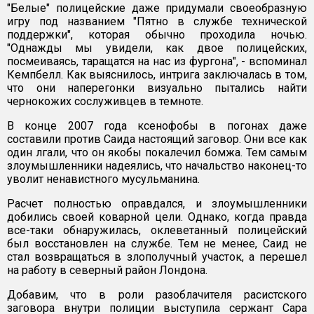
"Белые" полицейские даже придумали своеобразную
игру под названием "Пятно в службе технической
поддержки", которая обычно проходила ночью.
"Однажды мы увидели, как двое полицейских,
посмеиваясь, таращатся на нас из фургона", - вспоминал
Кемпбелл. Как выяснилось, интрига заключалась в том,
что они наперегонки визуально пытались найти
чернокожих сослуживцев в темноте.
В конце 2007 года ксенофобы в погонах даже
составили против Саида настоящий заговор. Они все как
один лгали, что он якобы покалечил бомжа. Тем самым
злоумышленники надеялись, что начальство наконец-то
уволит ненавистного мусульманина.
Расчет полностью оправдался, и злоумышленники
добились своей коварной цели. Однако, когда правда
все-таки обнаружилась, оклеветанный полицейский
был восстановлен на службе. Тем не менее, Саид не
стал возвращаться в злополучный участок, а перешел
на работу в северный район Лондона.
Добавим, что в роли разоблачителя расистского
заговора внутри полиции выступила сержант Сара