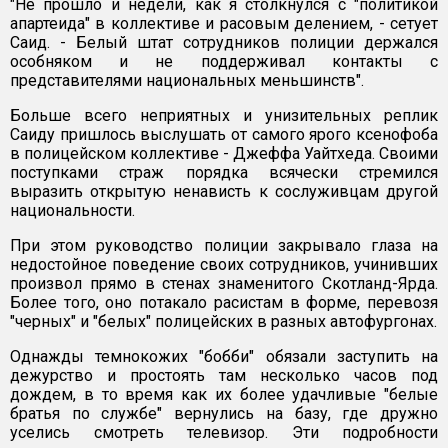
"Не прошло и недели, как я столкнулся с "политикой
апартеида" в коллективе и расовым делением, - сетует
Саид. - Белый штат сотрудников полиции держался
особняком и не поддерживал контакты с
представителями национальных меньшинств".
Больше всего неприятных и унизительных реплик
Саиду пришлось выслушать от самого ярого ксенофоба
в полицейском коллективе - Джеффа Уайтхеда. Своими
поступками страж порядка всячески стремился
выразить открытую ненависть к сослуживцам другой
национальности.
При этом руководство полиции закрывало глаза на
недостойное поведение своих сотрудников, учинивших
произвол прямо в стенах знаменитого Скотланд-Ярда.
Более того, оно потакало расистам в форме, перевозя
"черных" и "белых" полицейских в разных автофургонах.
Однажды темнокожих "бобби" обязали заступить на
дежурство и простоять там несколько часов под
дождем, в то время как их более удачливые "белые
братья по службе" вернулись на базу, где дружно
уселись смотреть телевизор. Эти подробности