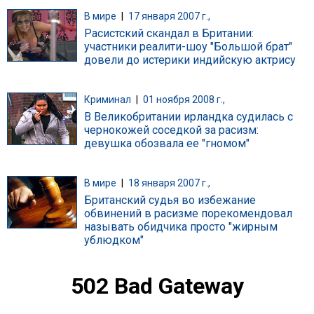
В мире
|
17 января 2007 г.,
Расистский скандал в Британии:
участники реалити-шоу "Большой брат"
довели до истерики индийскую актрису
Криминал
|
01 ноября 2008 г.,
В Великобритании ирландка судилась с
чернокожей соседкой за расизм:
девушка обозвала ее "гномом"
В мире
|
18 января 2007 г.,
Британский судья во избежание
обвинений в расизме порекомендовал
называть обидчика просто "жирным
ублюдком"
502 Bad Gateway