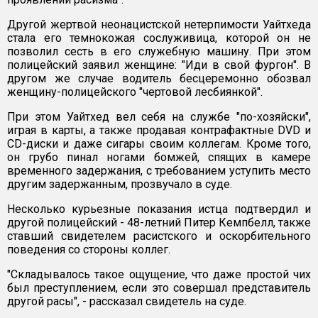
Другой жертвой неонацистской нетерпимости Уайтхеда
стала его темнокожая сослуживица, которой он не
позволил сесть в его служебную машину. При этом
полицейский заявил женщине: "Иди в свой фургон". В
другом же случае водитель бесцеремонно обозвал
женщину-полицейского "чертовой лесбиянкой".
При этом Уайтхед вел себя на службе "по-хозяйски",
играя в карты, а также продавая контрафактные DVD и
CD-диски и даже сигары своим коллегам. Кроме того,
он грубо пинал ногами бомжей, спящих в камере
временного задержания, с требованием уступить место
другим задержанным, прозвучало в суде.
Несколько курьезные показания истца подтвердил и
другой полицейский - 48-летний Питер Кемпбелл, также
ставший свидетелем расистского и оскорбительного
поведения со стороны коллег.
"Складывалось такое ощущение, что даже простой чих
был преступлением, если это совершал представитель
другой расы", - рассказал свидетель на суде.