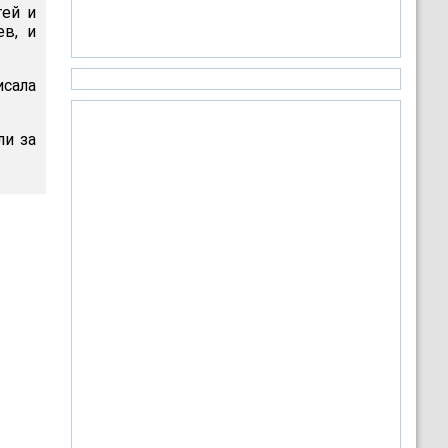
тей и
в, и
исала
ли за