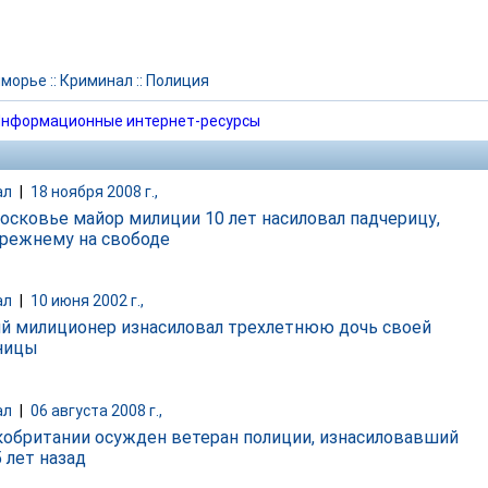
иморье
::
Криминал
::
Полиция
нформационные интернет-ресурсы
ал
|
18 ноября 2008 г.,
осковье майор милиции 10 лет насиловал падчерицу,
прежнему на свободе
ал
|
10 июня 2002 г.,
 милиционер изнасиловал трехлетнюю дочь своей
ницы
ал
|
06 августа 2008 г.,
кобритании осужден ветеран полиции, изнасиловавший
 лет назад