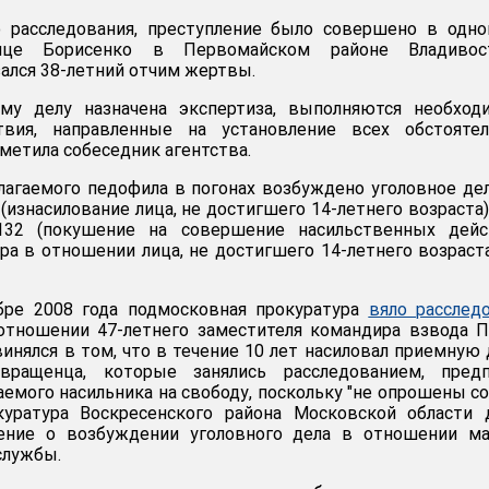
 расследования, преступление было совершено в одно
це Борисенко в Первомайском районе Владивост
лся 38-летний отчим жертвы.
ому делу назначена экспертиза, выполняются необход
твия, направленные на установление всех обстоятел
метила собеседник агентства.
агаемого педофила в погонах возбуждено уголовное де
Ф (изнасилование лица, не достигшего 14-летнего возраста)
.3 132 (покушение на совершение насильственных дей
ера в отношении лица, не достигшего 14-летнего возраст
бре 2008 года подмосковная прокуратура
вяло расслед
 отношении 47-летнего заместителя командира взвода
инялся в том, что в течение 10 лет насиловал приемную 
вращенца, которые занялись расследованием, предп
аемого насильника на свободу, поскольку "не опрошены с
куратура Воскресенского района Московской области 
ение о возбуждении уголовного дела в отношении ма
службы.