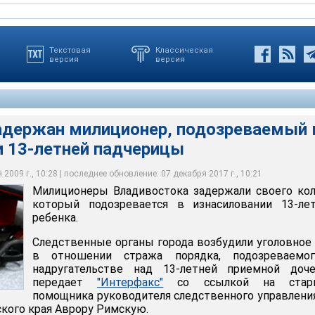
Текстовая
Классическая
версия
версия
адержан милиционер, подозреваемый 
и 13-летней падчерицы
остока задержали своего коллегу, который подозревается в
етнего ребенка
2009 г., 10:28 | последнее обновление: 07 декабря 2017 г., 10:21
Милиционеры Владивостока задержали своего кол
который подозревается в изнасиловании 13-лет
ребенка.
Следственные органы города возбудили уголовное
в отношении стража порядка, подозреваемо
надругательстве над 13-летней приемной доче
передает
"Интерфакс"
со ссылкой на стар
помощника руководителя следственного управлени
кого края Аврору Римскую.