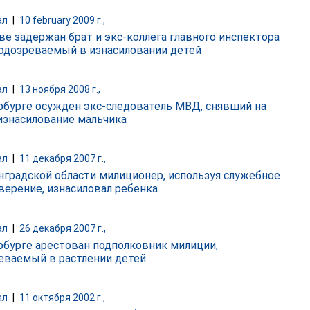
ал
|
10 february 2009 г.,
ве задержан брат и экс-коллега главного инспектора
одозреваемый в изнасиловании детей
ал
|
13 ноября 2008 г.,
рбурге осужден экс-следователь МВД, снявший на
изнасилование мальчика
ал
|
11 декабря 2007 г.,
нградской области милиционер, используя служебное
верение, изнасиловал ребенка
ал
|
26 декабря 2007 г.,
рбурге арестован подполковник милиции,
еваемый в растлении детей
ал
|
11 октября 2002 г.,