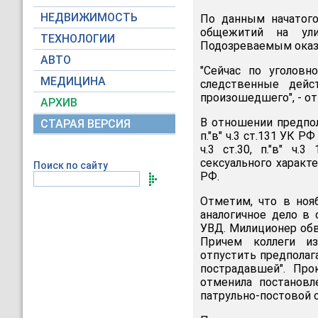
НЕДВИЖИМОСТЬ
По данным начатого
общежитий на ули
ТЕХНОЛОГИИ
Подозреваемым оказа
АВТО
"Сейчас по уголовн
МЕДИЦИНА
следственные дейс
произошедшего", - от
АРХИВ
В отношении предпол
СТАРАЯ ВЕРСИЯ
п."в" ч.3 ст.131 УК Р
ч.3 ст.30, п."в" ч
сексуального характ
Поиск по сайту
РФ.
Отметим, что в ноя
аналогичное дело в
УВД. Милиционер обв
Причем коллеги из
отпустить предполаг
пострадавшей". Про
отменила постановл
патрульно-постовой 