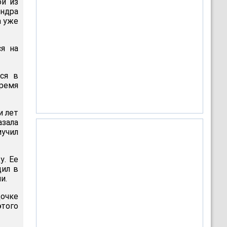
ой из
андра
а уже
я на
лся в
время
и лет
азала
мучил
у. Ее
дил в
и.
дочке
этого