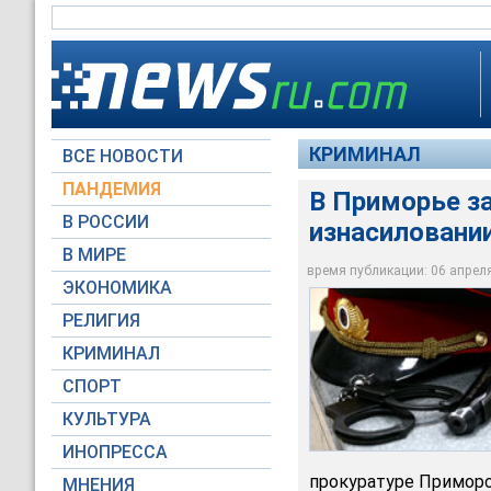
КРИМИНАЛ
ВСЕ НОВОСТИ
ПАНДЕМИЯ
В Приморье з
В РОССИИ
изнасиловани
Милиционеры Владив
В МИРЕ
изнасиловании 13-л
время публикации: 06 апреля 
ЭКОНОМИКА
Архив NEWSru.com
РЕЛИГИЯ
КРИМИНАЛ
СПОРТ
КУЛЬТУРА
ИНОПРЕССА
прокуратуре Приморс
МНЕНИЯ