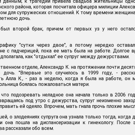
 данным, к трагедии привела свадьба жительницы одн
ского района, которая посчитала офицера милиции Алекс
ом для супружеских отношений. К тому времени женщин
летнюю дочь.
был второй брак, причем от первых уз у него осталс
графику "сутки через двое", а потому нередко остава
не с падчерицей, пока ее мать была на работе. Долгое 
полагала, как "отдыхал" ее супруг между дежурствами.
твенном отделе, Александр К. на протяжении почти десят
 дочь. "Впервые это случилось в 1999 году, - расск
ь Алла К., - раз в неделю, когда я была на работе, он 
ольница боялась пожаловаться матери.
 что подозревать неладное она начала только в 2006 год
озвращаясь под утро с дежурства, супруг неизменно захо
править ей одеяло. Впрочем, мать гнала прочь плохие мысл
й, о злодеяниях супруга она узнала только тогда, когда 
и она пошла на диспансеризации к гинекологу. После 
ва рассказали обо всем.