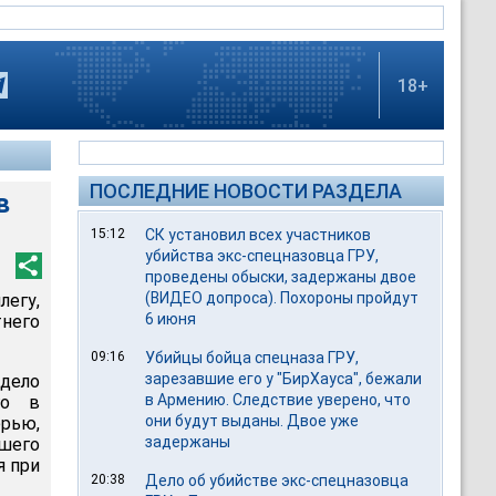
18+
ПОСЛЕДНИЕ НОВОСТИ РАЗДЕЛА
в
15:12
СК установил всех участников
убийства экс-спецназовца ГРУ,
проведены обыски, задержаны двое
(ВИДЕО допроса). Похороны пройдут
легу,
6 июня
него
09:16
Убийцы бойца спецназа ГРУ,
зарезавшие его у "БирХауса", бежали
 дело
в Армению. Следствие уверено, что
го в
они будут выданы. Двое уже
рью,
задержаны
шего
я при
20:38
Дело об убийстве экс-спецназовца