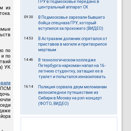
ГРУ в Подмосковье передано в
центральный аппарат СК
м из
ока.
09:30
В Подмосковье зарезали бывшего
бойца спецназа ГРУ, который
вступился за прохожего (ВИДЕО)
имые
ьств
14:53
В Астрахани должник спрятался от
приставов в могиле и притворился
мертвым
ло по
 и по
14:46
В технологическом колледже
ствий
Петербурга наркоман напал на 16-
а) УК
летнюю студентку, затащил ее в
туалет и попытался изнасиловать
овала
16:14
Полиция сорвала двум меломанам
 ППСМ
велосипедное путешествие из
дочь.
Сибири в Москву на рэп-концерт
очли
(ФОТО, ВИДЕО)
оседи
даже
йора