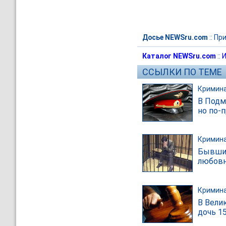
Досье NEWSru.com
::
Пр
Каталог NEWSru.com
::
И
ССЫЛКИ ПО ТЕМЕ
Кримин
В Подм
но по-
Кримин
Бывший
любов
Кримин
В Вели
дочь 15