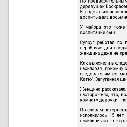
По предварительным
деревушек Воскресен
К. надежным человек
воспитывала восьми
У майора это тоже 
воспитании сын.
Супруг работал по 
нерабочие дни наеди
женщина даже не пред
Как выяснили в следс
насиловал приемную
следователям ее мат
Катю". Запуганная шк
Женщина рассказала,
насторожило, что, в
комнату девочки - по
По словам потерпевше
исполнилось 15 лет 
насильник и его жерт