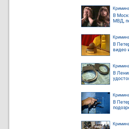
Кримин
В Моск
МВД, п
Кримин
В Пете
видео 
Кримин
В Лени
удосто
Кримин
В Пете
подозр
Кримин