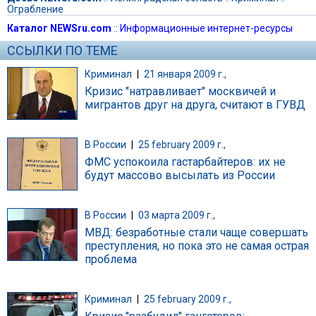
Ограбление
Каталог NEWSru.com
::
Информационные интернет-ресурсы
ССЫЛКИ ПО ТЕМЕ
Криминал
|
21 января 2009 г.,
Кризис "натравливает" москвичей и
мигрантов друг на друга, считают в ГУВД
В России
|
25 february 2009 г.,
ФМС успокоила гастарбайтеров: их не
будут массово высылать из России
В России
|
03 марта 2009 г.,
МВД: безработные стали чаще совершать
преступления, но пока это не самая острая
проблема
Криминал
|
25 february 2009 г.,