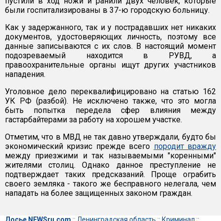
пустили в ход ножи и ранили двух человек, которые
были госпитализированы в 37-ю городскую больницу.
Как у задержанного, так и у пострадавших нет никаких
документов, удостоверяющих личность, поэтому все
данные записываются с их слов. В настоящий момент
подозреваемый находится в РУВД, а
правоохранительные органы ищут других участников
нападения.
Уголовное дело переквалифицировано на статью 162
УК РФ (разбой). Не исключено также, что это могла
быть попытка передела сфер влияния между
гастарбайтерами за работу на хорошем участке.
Отметим, что в МВД не так давно утверждали, будто бы
экономический кризис прежде всего
породит вражду
между приезжими и так называемыми "коренными"
жителями столиц. Однако данное преступление не
подтверждает таких предсказаний. Проще ограбить
своего земляка - такого же бесправного нелегала, чем
нападать на более защищенных законом граждан.
Досье NEWSru.com
::
Ленинградская область
::
Криминал
::