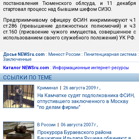
постановления Тюменского облсуда, и 11 декабря
стартовал процесс над бывшим шефом СИЗО.
Предприимчивому офицеру ФСИН инкриминируют ч.1
ст.286 (превышение должностных полномочий) и ч.3
ст.160 (присвоение чужого имущества, совершенное с
использованием своего служебного положения) УК РФ.
Досье NEWSru.com
::
Минюст России
::
Пенитенциарная система
:
Заключенные
Каталог NEWSru.com
::
Информационные интернет-ресурсы
ССЫЛКИ ПО ТЕМЕ
Криминал
|
26 августа 2009 г.,
На Камчатке судят подполковника ФСИН,
отпустившего заключенного в Москву
"по делам фирмы"
В России
|
06 августа 2007 г.,
Прокурора Бураевского района
Башкирии Ильдара Яушева обвиняют в