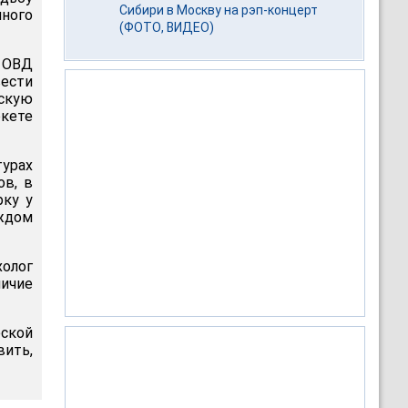
Сибири в Москву на рэп-концерт
нного
(ФОТО, ВИДЕО)
 ОВД
ести
скую
ркете
турах
ов, в
рку у
ждом
холог
ичие
еской
вить,