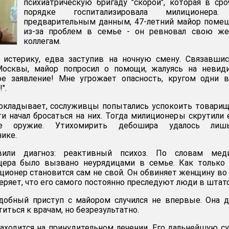
психиатрическую бригаду "скорой", которая в ср
порядке госпитализировала милиционера
предварительным данным, 47-летний майор поме
из-за проблем в семье - он ревновал свою же
коллегам.
 истерику, едва заступив на ночную смену. Связавши
Москвы, майор попросил о помощи, жалуясь на невид
ое заявление! Мне угрожает опасность, кругом одни в
".
окладывает, сослуживцы попытались успокоить товарищ
ти начал бросаться на них. Тогда милиционеры скрутили 
ное оружие. Утихомирить дебошира удалось ли
ике.
или диагноз: реактивный психоз. По словам меди
цера было вызвано неурядицами в семье. Как только 
иционер становится сам не свой. Он обвиняет женщину во
еряет, что его самого постоянно преследуют люди в штат
добный приступ с майором случился не впервые. Она 
титься к врачам, но безрезультатно.
аходится на принудительном лечении. Его дальнейшую с