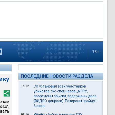
18+
ПОСЛЕДНИЕ НОВОСТИ РАЗДЕЛА
ику
15:12
СК установил всех участников
убийства экс-спецназовца ГРУ,
проведены обыски, задержаны двое
(ВИДЕО допроса). Похороны пройдут
бочем
6 июня
ово",
вать
09:16
Убийцы бойца спецназа ГРУ,