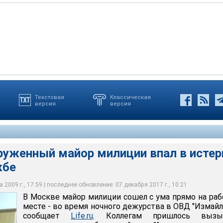
Текстовая
Классическая
версия
версия
 столицы милиционеры скрутили своего коллегу, у которого
хоз
руженный майор милиции впал в истер
жбе
 2009 г., 17:59 | последнее обновление: 07 декабря 2017 г., 10:21
В Москве майор милиции сошел с ума прямо на ра
месте - во время ночного дежурства в ОВД "Измайл
сообщает
Life.ru
. Коллегам пришлось вызы