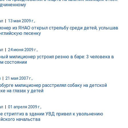
одчиненному
ал
|
13 мая 2009 г.,
онер из ЯНАО открыл стрельбу среди детей, услышав
английскую песенку
ал
|
24 июня 2009 г.,
ный милиционер устроил резню в баре: 3 человека в
м состоянии
и
|
21 мая 2007 г.,
рбурге милиционер расстрелял собаку на детской
е на глазах у детей
ал
|
01 апреля 2009 г.,
ле стриптиз в здании УВД привел к увольнению
йского начальства