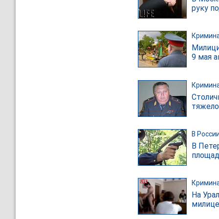
руку п
Кримин
Милици
9 мая 
Кримин
Столич
тяжело
В Росси
В Пете
площадк
Кримин
На Ура
милице