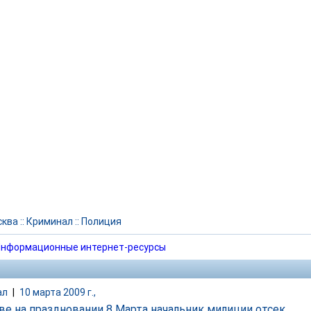
сква
::
Криминал
::
Полиция
нформационные интернет-ресурсы
ал
|
10 марта 2009 г.,
ве на праздновании 8 Марта начальник милиции отсек