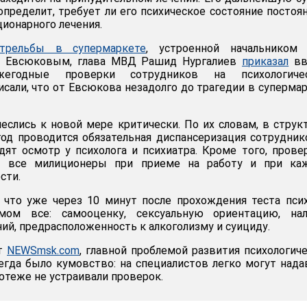
определит, требует ли его психическое состояние постоя
ионарного лечения.
стрельбы в супермаркете
, устроенной начальником
м Евсюковым, глава МВД Рашид Нургалиев
приказал
вв
жегодные проверки сотрудников на психологиче
исали, что от Евсюкова незадолго до трагедии в суперма
еслись к новой мере критически. По их словам, в струк
д проводится обязательная диспансеризация сотрудник
дят осмотр у психолога и психиатра. Кроме того, прове
ят все милиционеры при приеме на работу и при ка
сти.
что уже через 10 минут после прохождения теста пси
мом все: самооценку, сексуальную ориентацию, нал
ий, предрасположенность к алкоголизму и суициду.
ет
NEWSmsk.com
, главной проблемой развития психологич
егда было кумовство: на специалистов легко могут нада
отеже не устраивали проверок.