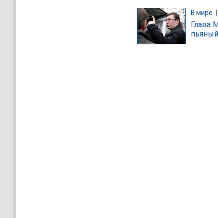
В мире
Глава 
пьяный