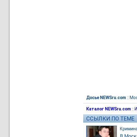
Досье NEWSru.com
::
Мо
Каталог NEWSru.com
::
И
ССЫЛКИ ПО ТЕМЕ
Кримин
В Моск