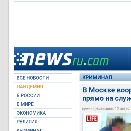
В Восточном округе
начался острый пси
КРИМИНАЛ
ВСЕ НОВОСТИ
LIFE.ru
ПАНДЕМИЯ
В Москве воо
В РОССИИ
прямо на слу
В МИРЕ
время публикации: 13 августа
ЭКОНОМИКА
РЕЛИГИЯ
КРИМИНАЛ