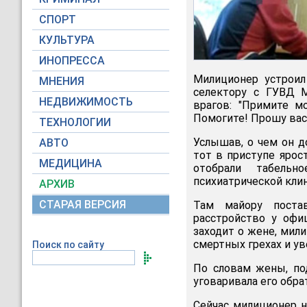
СПОРТ
КУЛЬТУРА
ИНОПРЕССА
Милиционер устроил
МНЕНИЯ
селектору с ГУВД 
НЕДВИЖИМОСТЬ
врагов: "Примите м
Помогите! Прошу вас!
ТЕХНОЛОГИИ
Услышав, о чем он д
АВТО
тот в приступе ярос
МЕДИЦИНА
отобрали табель
психиатрической клин
АРХИВ
СТАРАЯ ВЕРСИЯ
Там майору постав
расстройство у офи
заходит о жене, мил
смертных грехах и ув
Поиск по сайту
По словам жены, по
уговаривала его обра
Сейчас милиционер н