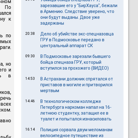
очном
зарезавшие его у "БирХауса", бежали
. По
в Армению. Следствие уверено, что
шался
они будут выданы. Двое уже
ну к
задержаны
20:38
Дело об убийстве экс-спецназовца
сь по
ГРУ в Подмосковье передано в
имых
центральный аппарат СК
раги.
09:30
В Подмосковье зарезали бывшего
бойца спецназа ГРУ, который
а, но
вступился за прохожего (ВИДЕО)
его и
шь в
14:53
В Астрахани должник спрятался от
приставов в могиле и притворился
мертвым
ков,
речь
14:46
В технологическом колледже
 всех
Петербурга наркоман напал на 16-
ском.
летнюю студентку, затащил ее в
туалет и попытался изнасиловать
давно
16:14
Полиция сорвала двум меломанам
велосипедное путешествие из
удьбу