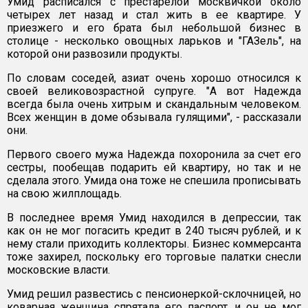
Умид расписался с престарелой москвичкой около
четырех лет назад и стал жить в ее квартире. У
приезжего и его брата был небольшой бизнес в
столице - несколько овощных ларьков и "ГАЗель", на
которой они развозили продукты.
По словам соседей, азиат очень хорошо относился к
своей великовозрастной супруге. "А вот Надежда
всегда была очень хитрым и скандальным человеком.
Всех женщин в доме обзывала гулящими", - рассказали
они.
Первого своего мужа Надежда похоронила за счет его
сестры, пообещав подарить ей квартиру, но так и не
сделала этого. Умида она тоже не спешила прописывать
на свою жилплощадь.
В последнее время Умид находился в депрессии, так
как он не мог погасить кредит в 240 тысяч рублей, и к
нему стали приходить коллекторы. Бизнес коммерсанта
тоже захирел, поскольку его торговые палатки снесли
московские власти.
Умид решил развестись с пенсионеркой-склочницей, но
коварная женщина спрятала его паспорт, и он не мог