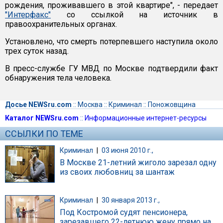
рождения, проживавшего в этой квартире", - передает
"Интерфакс"
со ссылкой на источник в
правоохранительных органах.
Установлено, что смерть потерпевшего наступила около
трех суток назад.
В пресс-службе ГУ МВД по Москве подтвердили факт
обнаружения тела человека.
Досье NEWSru.com
::
Москва
::
Криминал
::
Поножовщина
Каталог NEWSru.com
::
Информационные интернет-ресурсы
ССЫЛКИ ПО ТЕМЕ
Криминал
|
03 июня 2010 г.,
В Москве 21-летний жиголо зарезал одну
из своих любовниц за шантаж
Криминал
|
30 января 2013 г.,
Под Костромой судят пенсионера,
зарезавшего 22-летнюю жену прямо на