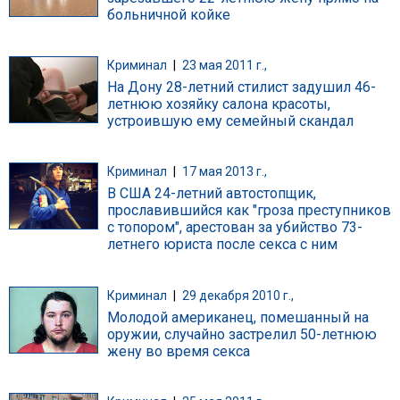
больничной койке
Криминал
|
23 мая 2011 г.,
На Дону 28-летний стилист задушил 46-
летнюю хозяйку салона красоты,
устроившую ему семейный скандал
Криминал
|
17 мая 2013 г.,
В США 24-летний автостопщик,
прославившийся как "гроза преступников
с топором", арестован за убийство 73-
летнего юриста после секса с ним
Криминал
|
29 декабря 2010 г.,
Молодой американец, помешанный на
оружии, случайно застрелил 50-летнюю
жену во время секса