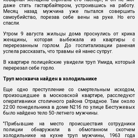
даже стать гастарбайтером, устроившись на работу.
Месяц назад мужчина уже пытался совершить
самоубийство, порезав себе вены на руке. Но его
спасли.
Утром 9 августа жильцы дома проснулись от крика
женщины, которая выбежала из квартиры с
перерезанным горлом. До госпитализации раненая
успела рассказать, что травмы ей нанес супруг.
В квартире полицейские увидели труп Умида, который
перерезал себе горло.
Труп москвича найден в холодильнике
Еще одно преступление со смертельным исходом,
произошедшее в московской квартире, расследуют
оперативники столичного района Отрадное. Там около
22:00 понедельника в доме N21б по улице Бестужевых
было найдено тело 50-летнего мужчины.
"Прибывшие на место происшествия сотрудники
полиции обнаружили в обмотанном скотчем
холодильнике на кухне труп мужчины, 1963 года