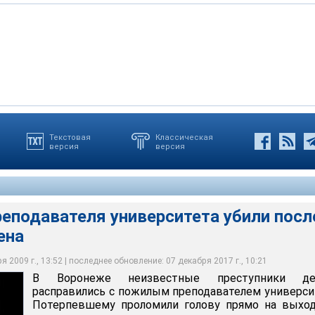
Текстовая
Классическая
версия
версия
вателя университета убили после приема экзамена
еподавателя университета убили посл
ена
 2009 г., 13:52 | последнее обновление: 07 декабря 2017 г., 10:21
В Воронеже неизвестные преступники де
расправились с пожилым преподавателем универси
Потерпевшему проломили голову прямо на выход