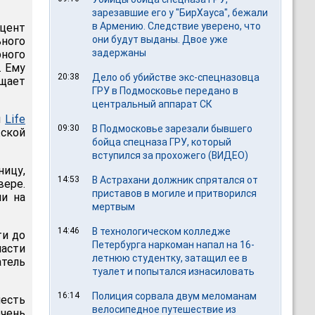
зарезавшие его у "БирХауса", бежали
в Армению. Следствие уверено, что
цент
они будут выданы. Двое уже
ного
задержаны
рного
. Ему
20:38
Дело об убийстве экс-спецназовца
бщает
ГРУ в Подмосковье передано в
центральный аппарат СК
л
Life
09:30
В Подмосковье зарезали бывшего
ской
бойца спецназа ГРУ, который
вступился за прохожего (ВИДЕО)
ницу,
14:53
В Астрахани должник спрятался от
вере.
приставов в могиле и притворился
ли на
мертвым
14:46
В технологическом колледже
ти до
Петербурга наркоман напал на 16-
пасти
летнюю студентку, затащил ее в
атель
туалет и попытался изнасиловать
16:14
Полиция сорвала двум меломанам
месть
велосипедное путешествие из
очень