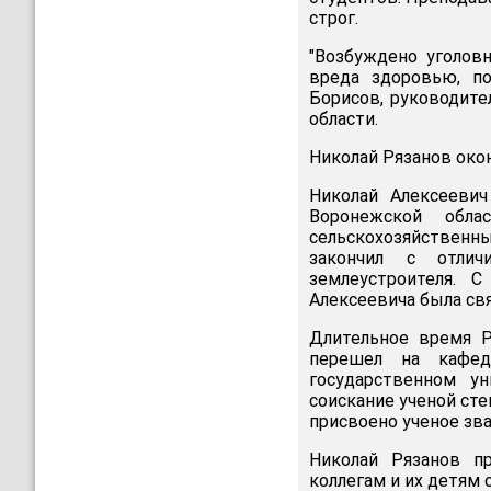
строг.
"Возбуждено уголов
вреда здоровью, по
Борисов, руководите
области.
Николай Рязанов окон
Николай Алексеевич
Воронежской обла
сельскохозяйствен
закончил с отлич
землеустроителя. 
Алексеевича была св
Длительное время Р
перешел на кафед
государственном у
соискание ученой сте
присвоено ученое зва
Николай Рязанов п
коллегам и их детям 