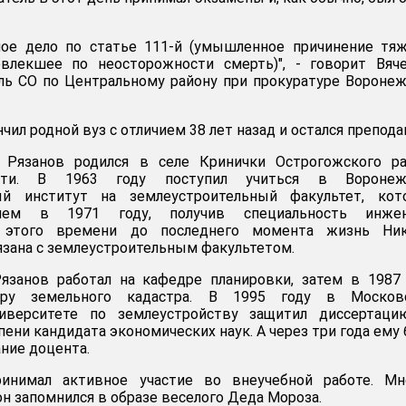
ное дело по статье 111-й (умышленное причинение тя
влекшее по неосторожности смерть)", - говорит Вяче
ль СО по Центральному району при прокуратуре Вороне
чил родной вуз с отличием 38 лет назад и остался препода
 Рязанов родился в селе Кринички Острогожского ра
сти. В 1963 году поступил учиться в Воронеж
ный институт на землеустроительный факультет, кот
ием в 1971 году, получив специальность инжен
С этого времени до последнего момента жизнь Ник
язана с землеустроительным факультетом.
язанов работал на кафедре планировки, затем в 1987
ру земельного кадастра. В 1995 году в Москов
ниверситете по землеустройству защитил диссертаци
пени кандидата экономических наук. А через три года ему
ние доцента.
ринимал активное участие во внеучебной работе. Мн
он запомнился в образе веселого Деда Мороза.