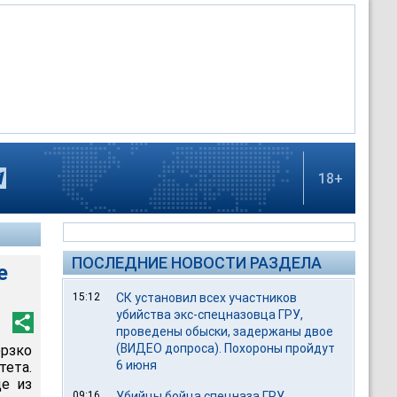
18+
ПОСЛЕДНИЕ НОВОСТИ РАЗДЕЛА
е
15:12
СК установил всех участников
убийства экс-спецназовца ГРУ,
проведены обыски, задержаны двое
(ВИДЕО допроса). Похороны пройдут
рзко
6 июня
тета.
е из
09:16
Убийцы бойца спецназа ГРУ,