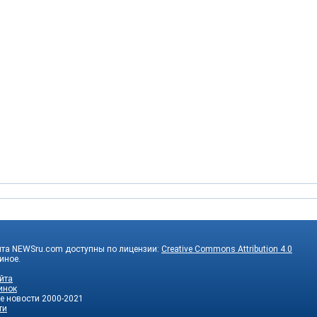
йта NEWSru.com доступны по лицензии:
Creative Commons Attribution 4.0
 иное.
йта
инок
е новости
2000-2021
ти