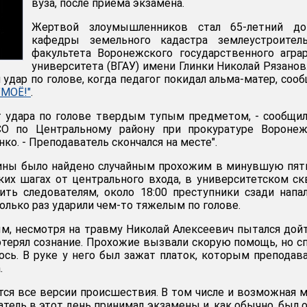
вуза, после приема экзамена.
Жертвой злоумышленников стал 65-летний до
кафедры земельного кадастра землеустроитель
факультета Воронежского государственного агра
университета (ВГАУ) имени Глинки Николай Рязанов
удар по голове, когда педагог покидал альма-матер, соо
"МОЁ!"
.
от удара по голове твердым тупым предметом, - сообщи
О по Центральному району при прокуратуре Воронеж
ко. - Преподаватель скончался на месте".
ины было найдено случайным прохожим в минувшую пят
ких шагах от центрального входа, в университетском ск
ить следователям, около 18:00 преступники сзади напа
олько раз ударили чем-то тяжелым по голове.
, несмотря на травму Николай Алексеевич пытался дой
потерял сознание. Прохожие вызвали скорую помощь, но с
ось. В руке у него был зажат платок, которым преподав
.
ся все версии происшествия. В том числе и возможная 
тель в этот день принимал экзамены и, как обычно, был 