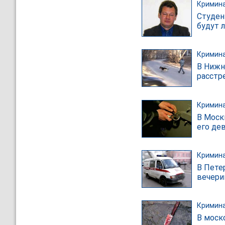
Кримин
Студен
будут 
Кримин
В Нижн
расстр
Кримин
В Моск
его де
Кримин
В Пете
вечери
Кримин
В моск