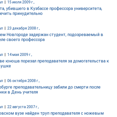
ал
|
15 июля 2009 г.,
та, убившего в Кузбассе профессора университета,
лечить принудительно
ал
|
23 декабря 2008 г.,
ем Новгороде задержан студент, подозреваемый в
еле своего профессора
ал
|
14 мая 2009 г.,
ве юноша порезал преподавателя за домогательства к
вушке
ал
|
06 октября 2008 г.,
рбурге преподавательницу забили до смерти после
нки в День учителя
ал
|
22 августа 2007 г.,
овском вузе найден труп преподавателя с ножевым