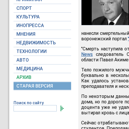
СПОРТ
КУЛЬТУРА
ИНОПРЕССА
нанесли смертельный 
МНЕНИЯ
воронежский портал
НЕДВИЖИМОСТЬ
"Смерть наступила 
ТЕХНОЛОГИИ
News
следователь С
области Павел Акимен
АВТО
МЕДИЦИНА
Тело пожилого мужч
буквально в несколь
АРХИВ
Как удалось установ
СТАРАЯ ВЕРСИЯ
преподавателя и неск
По некоторым данным
дома, но по дороге 
Поиск по сайту
доцента уже не удал
вытирал кровь с лица
Сейчас отрабатывают
студентов. Преподава