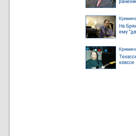
ранени
Кримин
На Бря
ему "д
Кримин
Техасс
классе