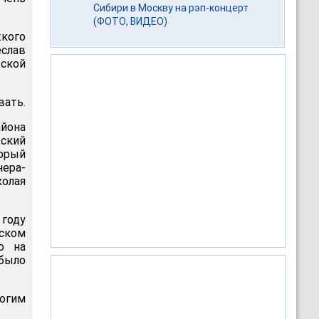
Сибири в Москву на рэп-концерт
(ФОТО, ВИДЕО)
жкого
слав
жской
вать.
йона
ский
орый
ера-
олая
 году
ском
ю на
 было
огим