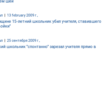
ем шеи
ал
|
13 february 2009 г.,
нщине 15-летний школьник убил учителя, ставившего
войки"
ал
|
25 сентября 2009 г.,
кий школьник "спонтанно" зарезал учителя прямо в