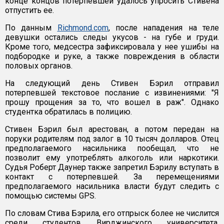
конце концов потерпевшей удалось упросить Стивена
отпустить ее.
По данным
Richmond.com
, после нападения на теле
девушки остались следы укусов - на губе и груди.
Кроме того, медсестра зафиксировала у нее ушибы на
подбородке и руке, а также повреждения в области
половых органов.
На следующий день Стивен Бэрил отправил
потерпевшей текстовое послание с извинениями: "Я
прошу прощения за то, что вошел в раж". Однако
студентка обратилась в полицию.
Стивен Бэрил был арестован, а потом передан на
поруки родителям под залог в 10 тысяч долларов. Отец
предполагаемого насильника пообещал, что не
позволит ему употреблять алкоголь или наркотики.
Судья Роберт Даунер также запретил Бэрилу вступать в
контакт с потерпевшей. За перемещениями
предполагаемого насильника власти будут следить с
помощью системы GPS.
По словам Стива Бэрила, его отпрыск более не числится
среди студентов Вирджинского университета,