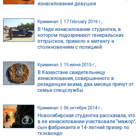
изнасиловании девушки
Криминал
|
17 february 2016 г.,
В Чаде изнасилование студентки, в
котором подозревают генеральских
отпрысков, привело к митингу и
столкновениям с полицией
Криминал
|
15 июня 2015 г.,
В Казахстане свидетельницу
изнасилования, совершенного в
резиденции акима, два месяца прячут от
семьи спецслужбы
Криминал
|
06 октября 2014 г.,
Новосибирская студентка рассказала, что
в ее изнасиловании участвовали "мажор",
сын фабриканта и 14-летний призер по
тхэквондо