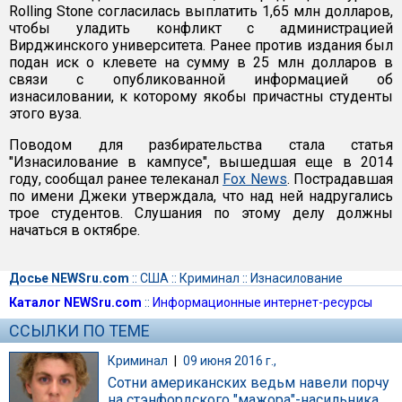
Rolling Stone согласилась выплатить 1,65 млн долларов,
чтобы уладить конфликт с администрацией
Вирджинского университета. Ранее против издания был
подан иск о клевете на сумму в 25 млн долларов в
связи с опубликованной информацией об
изнасиловании, к которому якобы причастны студенты
этого вуза.
Поводом для разбирательства стала статья
"Изнасилование в кампусе", вышедшая еще в 2014
году, сообщал ранее телеканал
Fox News
. Пострадавшая
по имени Джеки утверждала, что над ней надругались
трое студентов. Слушания по этому делу должны
начаться в октябре.
Досье NEWSru.com
::
США
::
Криминал
::
Изнасилование
Каталог NEWSru.com
::
Информационные интернет-ресурсы
ССЫЛКИ ПО ТЕМЕ
Криминал
|
09 июня 2016 г.,
Сотни американских ведьм навели порчу
на стэнфордского "мажора"-насильника,