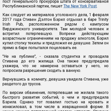
пост генерального прокурора штата от консервативной
Республиканской партии, пишет
The New York Post
.
Как следует из материалов уголовного дела, 1 февраля
2017 года Стивен Дэлтон Бэрил отдыхал в баре Trinity
Irish Pub, расположенном рядом с кампусом
Вирджинского университета. Там молодой человек и
встретил потерпевшую. Вопреки действующим
возрастным ограничениям на продажу алкоголя, Бэрил
купил стопку текилы и предложил ее девушке. Затем он
прямо в баре попытался поцеловать ее.
"Не на публике", - сказала студентка и проводила
Стивена до его жилища. Она также предупредила
ухажера, что не намерена оставаться у него, но
попросила разрешения сходить в ванную.
Вернувшись в комнату, девушка увидела Стивена, уже
раздетого до трусов.
По версии обвинения, потерпевшая не желала такого
быстрого развития событий, о чем и предупредила
Бэрила. Однако тот повалил гостью на кровать и
изнасиловал, в том числе в извращенной форме. В