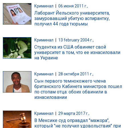
Криминал
|
06 июня 2011 г.,
Лаборант Йельского университета,
замуровавший убитую аспирантку,
получил 44 года тюрьмы
Криминал
|
13 february 2004 г.,
Студентка из США обвиняет свой
университет в том, что ее изнасиловали
на Украине
Криминал
|
28 октября 2011 г.,
Сын первого темнокожего члена
британского Кабинета министров пошел
по стопам отца: обоих обвинили в
изнасиловании
Криминал
|
29 марта 2017 г.,
В Мексике суд оправдал "мажора",
который "не получил удовольствия" при