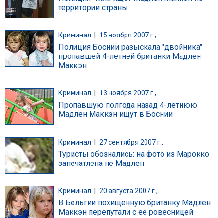
территории страны
Криминал
|
15 ноября 2007 г.,
Полиция Боснии разыскала "двойника"
пропавшей 4-летней британки Мадлен
Маккэн
Криминал
|
13 ноября 2007 г.,
Пропавшую полгода назад 4-летнюю
Мадлен Маккэн ищут в Боснии
Криминал
|
27 сентября 2007 г.,
Туристы обознались: на фото из Марокко
запечатлена не Мадлен
Криминал
|
20 августа 2007 г.,
В Бельгии похищенную британку Мадлен
Маккэн перепутали с ее ровесницей