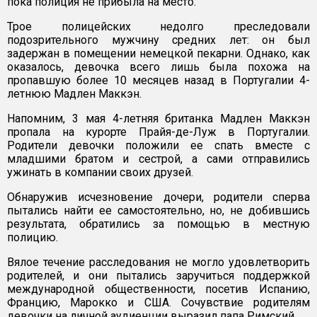
пока полиция не прибыла на место.
Трое полицейских недолго преследовали
подозрительного мужчину средних лет: он был
задержан в помещении немецкой пекарни. Однако, как
оказалось, девочка всего лишь была похожа на
пропавшую более 10 месяцев назад в Португалии 4-
летнюю Мадлен Маккэн.
Напомним, 3 мая 4-летняя британка Мадлен Маккэн
пропала на курорте Прайя-де-Луж в Португалии.
Родители девочки положили ее спать вместе с
младшими братом и сестрой, а сами отправились
ужинать в компании своих друзей.
Обнаружив исчезновение дочери, родители сперва
пытались найти ее самостоятельно, но, не добившись
результата, обратились за помощью в местную
полицию.
Вялое течение расследования не могло удовлетворить
родителей, и они пытались заручиться поддержкой
международной общественности, посетив Испанию,
Францию, Марокко и США. Сочувствие родителям
девочки на личной аудиенции выразил папа Римский.