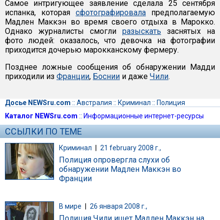
Самое интригующее заявление сделала 25 сентября
испанка, которая
сфотографировала
предполагаемую
Мадлен Маккэн во время своего отдыха в Марокко.
Однако журналисты смогли
разыскать
заснятых на
фото людей: оказалось, что девочка на фотографии
приходится дочерью марокканскому фермеру.
Позднее ложные сообщения об обнаружении Мадди
приходили из
Франции
,
Боснии
и даже
Чили
.
Досье NEWSru.com
::
Австралия
::
Криминал
::
Полиция
Каталог NEWSru.com
::
Информационные интернет-ресурсы
ССЫЛКИ ПО ТЕМЕ
Криминал
|
21 february 2008 г.,
Полиция опровергла слухи об
обнаружении Мадлен Маккэн во
Франции
В мире
|
26 января 2008 г.,
Полиция Чили ищет Мадлен Маккэн на