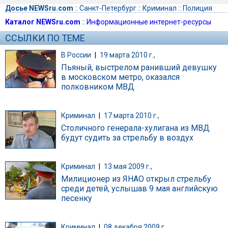
Досье NEWSru.com
::
Санкт-Петербург
::
Криминал
::
Полиция
Каталог NEWSru.com
::
Информационные интернет-ресурсы
ССЫЛКИ ПО ТЕМЕ
В России
|
19 марта 2010 г.,
Пьяный, выстрелом ранивший девушку
в московском метро, оказался
полковником МВД
Криминал
|
17 марта 2010 г.,
Столичного генерала-хулигана из МВД
будут судить за стрельбу в воздух
Криминал
|
13 мая 2009 г.,
Милиционер из ЯНАО открыл стрельбу
среди детей, услышав 9 мая английскую
песенку
Криминал
|
08 декабря 2009 г.,