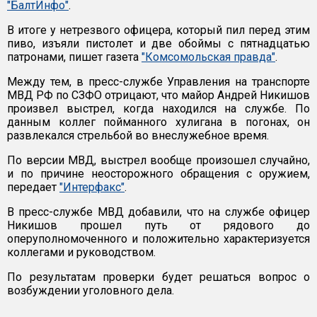
"БалтИнфо"
.
В итоге у нетрезвого офицера, который пил перед этим
пиво, изъяли пистолет и две обоймы с пятнадцатью
патронами, пишет газета
"Комсомольская правда"
.
Между тем, в пресс-службе Управления на транспорте
МВД РФ по СЗФО отрицают, что майор Андрей Никишов
произвел выстрел, когда находился на службе. По
данным коллег пойманного хулигана в погонах, он
развлекался стрельбой во внеслужебное время.
По версии МВД, выстрел вообще произошел случайно,
и по причине неосторожного обращения с оружием,
передает
"Интерфакс"
.
В пресс-службе МВД добавили, что на службе офицер
Никишов прошел путь от рядового до
оперуполномоченного и положительно характеризуется
коллегами и руководством.
По результатам проверки будет решаться вопрос о
возбуждении уголовного дела.