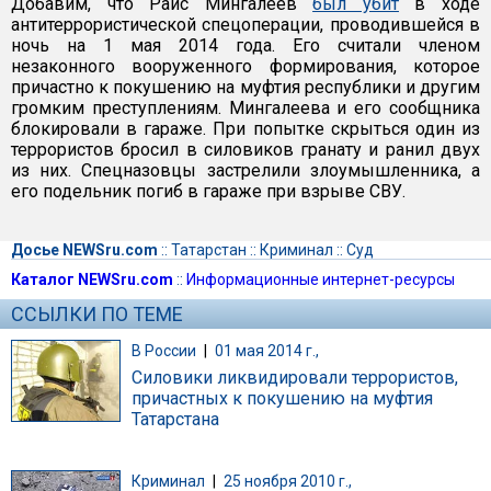
Добавим, что Раис Мингалеев
был убит
в ходе
антитеррористической спецоперации, проводившейся в
ночь на 1 мая 2014 года. Его считали членом
незаконного вооруженного формирования, которое
причастно к покушению на муфтия республики и другим
громким преступлениям. Мингалеева и его сообщника
блокировали в гараже. При попытке скрыться один из
террористов бросил в силовиков гранату и ранил двух
из них. Спецназовцы застрелили злоумышленника, а
его подельник погиб в гараже при взрыве СВУ.
Досье NEWSru.com
::
Татарстан
::
Криминал
::
Суд
Каталог NEWSru.com
::
Информационные интернет-ресурсы
ССЫЛКИ ПО ТЕМЕ
В России
|
01 мая 2014 г.,
Силовики ликвидировали террористов,
причастных к покушению на муфтия
Татарстана
Криминал
|
25 ноября 2010 г.,