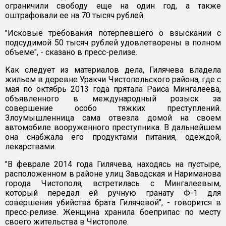
ограничили свободу еще на один год, а также
оштрафовали ее на 70 тысяч рублей.
"Исковые требования потерпевшего о взыскании с
подсудимой 50 тысяч рублей удовлетворены в полном
объеме", - сказано в пресс-релизе.
Как следует из материалов дела, Гилячева владела
жильем в деревне Уракчи Чистопольского района, где с
мая по октябрь 2013 года прятала Раиса Мингалеева,
объявленного в международный розыск за
совершение особо тяжких преступлений.
Злоумышленница сама отвезла домой на своем
автомобиле вооруженного преступника. В дальнейшем
она снабжала его продуктами питания, одеждой,
лекарствами.
"В феврале 2014 года Гилячева, находясь на пустыре,
расположенном в районе улиц Заводская и Нариманова
города Чистополя, встретилась с Мингалеевым,
который передал ей ручную гранату Ф-1 для
совершения убийства брата Гилячевой", - говорится в
пресс-релизе. Женщина хранила боеприпас по месту
своего жительства в Чистополе.