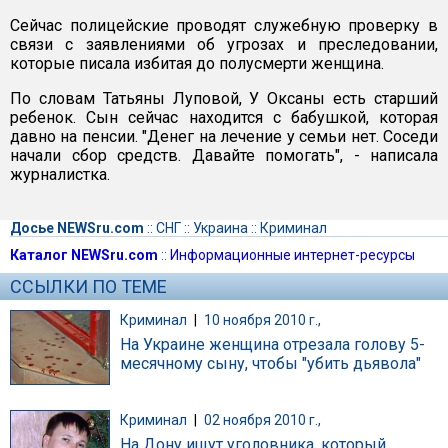
Сейчас полицейские проводят служебную проверку в
связи с заявлениями об угрозах и преследовании,
которые писала избитая до полусмерти женщина.
По словам Татьяны Луповой, У Оксаны есть старший
ребенок. Сын сейчас находится с бабушкой, которая
давно на пенсии. "Денег на лечение у семьи нет. Соседи
начали сбор средств. Давайте помогать", - написала
журналистка.
Досье NEWSru.com
::
СНГ
::
Украина
::
Криминал
Каталог NEWSru.com
::
Информационные интернет-ресурсы
ССЫЛКИ ПО ТЕМЕ
Криминал
|
10 ноября 2010 г.,
На Украине женщина отрезала голову 5-
месячному сыну, чтобы "убить дьявола"
Криминал
|
02 ноября 2010 г.,
На Дону ищут уголовника, который