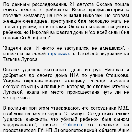
По данным расследования, 21 августа Оксана пошла
гулять вместе с ребенком. Возле профилактория в
поселке Химзавод на нее и напал Николай. По словам
женщин-очевидцев, преступник бил молодую мать не
только руками, но и ногами. Оксана пыталась защитить
ребенка, но Николай выхватил дочь и "со всей силы бил
головкой об асфальт".
"Видели все! И никто не заступился, не вмешался", -
написала на своей
страничке
в Facebook журналистка
Татьяна Лупова.
Оксане удалось выхватить дочь из рук Николая и
добраться до своего дома N1А по улице Сташкова.
Увидев окровавленную женщину, соседи вызвали
скорую помощь и полицию, которая, по словам Татьяны
Луповой, ехала на место происшествия чуть ли не
четыре часа.
В полиции при этом утверждают, что сотрудники МВД
прибыли на место через 15 минут. Следствию также
"удалось выяснить, что убитый ребенок был сыном
задержанного", пишет
Online.ua
со ссылкой на
представителя ГУ НП Днепропетровской области Анну