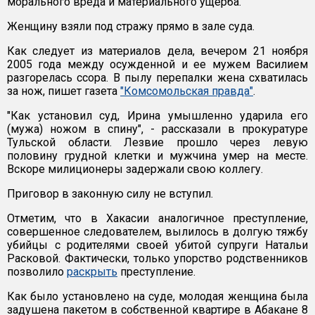
морального вреда и материального ущерба.
Женщину взяли под стражу прямо в зале суда.
Как следует из материалов дела, вечером 21 ноября
2005 года между осужденной и ее мужем Василием
разгорелась ссора. В пылу перепалки жена схватилась
за нож, пишет газета
"Комсомольская правда"
.
"Как установил суд, Ирина умышленно ударила его
(мужа) ножом в спину", - рассказали в прокуратуре
Тульской области. Лезвие прошло через левую
половину грудной клетки и мужчина умер на месте.
Вскоре милиционеры задержали свою коллегу.
Приговор в законную силу не вступил.
Отметим, что в Хакасии аналогичное преступление,
совершенное следователем, вылилось в долгую тяжбу
убийцы с родителями своей убитой супруги Натальи
Расковой. Фактически, только упорство родственников
позволило
раскрыть
преступление.
Как было установлено на суде, молодая женщина была
задушена пакетом в собственной квартире в Абакане 8