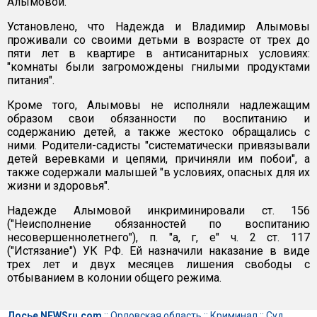
Алымовой.
Установлено, что Надежда и Владимир Алымовы
проживали со своими детьми в возрасте от трех до
пяти лет в квартире в антисанитарных условиях:
"комнаты были загромождены гнилыми продуктами
питания".
Кроме того, Алымовы не исполняли надлежащим
образом свои обязанности по воспитанию и
содержанию детей, а также жестоко обращались с
ними. Родители-садисты "систематически привязывали
детей веревками и цепями, причиняли им побои", а
также содержали малышей "в условиях, опасных для их
жизни и здоровья".
Надежде Алымовой инкриминировали ст. 156
("Неисполнение обязанностей по воспитанию
несовершеннолетнего"), п. "а, г, е" ч. 2 ст. 117
("Истязание") УК РФ. Ей назначили наказание в виде
трех лет и двух месяцев лишения свободы с
отбыванием в колонии общего режима.
Досье NEWSru.com
::
Орловская область
::
Криминал
::
Суд