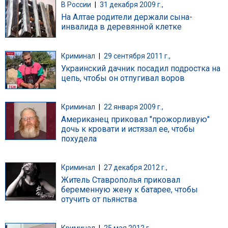
В России
|
31 декабря 2009 г.,
На Алтае родители держали сына-
инвалида в деревянной клетке
Криминал
|
29 сентября 2011 г.,
Украинский дачник посадил подростка на
цепь, чтобы он отпугивал воров
Криминал
|
22 января 2009 г.,
Американец приковал "прожорливую"
дочь к кровати и истязал ее, чтобы
похудела
Криминал
|
27 декабря 2012 г.,
Житель Ставрополья приковал
беременную жену к батарее, чтобы
отучить от пьянства