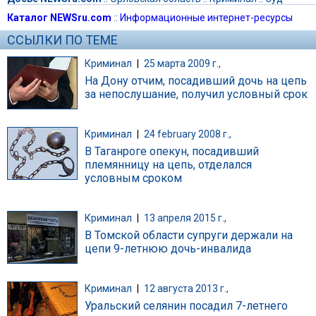
Каталог NEWSru.com
::
Информационные интернет-ресурсы
ССЫЛКИ ПО ТЕМЕ
Криминал
|
25 марта 2009 г.,
На Дону отчим, посадивший дочь на цепь
за непослушание, получил условный срок
Криминал
|
24 february 2008 г.,
В Таганроге опекун, посадивший
племянницу на цепь, отделался
условным сроком
Криминал
|
13 апреля 2015 г.,
В Томской области супруги держали на
цепи 9-летнюю дочь-инвалида
Криминал
|
12 августа 2013 г.,
Уральский селянин посадил 7-летнего