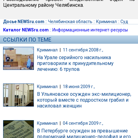
Центральному району Челябинска.
Досье NEWSru.com
::
Челябинская область
::
Криминал
::
Суд
Каталог NEWSru.com
::
Информационные интернет-ресурсы
ССЫЛКИ ПО ТЕМЕ
Криминал
|
11 сентября 2008 г.,
На Урале серийного насильника
приговорили к принудительному
лечению: 6 трупов
Криминал
|
18 июня 2009 г.,
В Ульяновске осужден экс-милиционер,
который вместе с подростком грабил и
насиловал женщин
Криминал
|
04 сентября 2009 г.,
В Петербурге осужден за превышение
полномочий милиционер-педофил и его