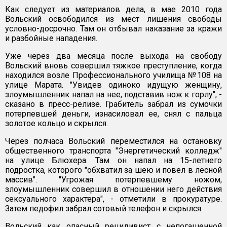
Как следует из материалов дела, в мае 2010 года
Вольский освободился из мест лишения свободы
условно-досрочно. Там он отбывал наказание за кражи
и разбойные нападения.
Уже через два месяца после выхода на свободу
Вольский вновь совершил тяжкое преступление, когда
находился возле Профессионального училища №108 на
улице Марата. "Увидев одиноко идущую женщину,
злоумышленник напал на нее, подставив нож к горлу", -
сказано в пресс-релизе. Грабитель забрал из сумочки
потерпевшей деньги, изнасиловал ее, снял с пальца
золотое кольцо и скрылся.
Через полчаса Вольский переместился на остановку
общественного транспорта "Энергетический колледж"
на улице Блюхера. Там он напал на 15-летнего
подростка, которого "обхватил за шею и повел в лесной
массив". "Угрожая потерпевшему ножом,
злоумышленник совершил в отношении него действия
сексуального характера", - отметили в прокуратуре.
Затем педофил забрал сотовый телефон и скрылся.
Вольский как опасный рецидивист с непогашенной