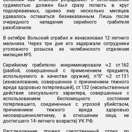
судимостью должен был сразу попасть в круг
подозреваемых, однако ему несколько месяцев
удавалось оставаться безнаказанным. Лишь после
очередного нападения серийного грабителя
разоблачили.
В октябре Вольский ограбил и изнасиловал 12-летнего
мальчика. Через три дня его задержали сотрудники
уголовного розыска из челябинского отделения
милиции №5.
Серийному грабителю инкриминировали ч.2 ст.162
(разбой, совершенный с применением предмета,
используемого в качестве оружия), п."б" ч.2 ст.131
(изнасилование, совершенное с причинением тяжкого
вреда здоровью потерпевшей), ст.132 (насильственные
действия сексуального характера, совершенные с
использованием беспомощного состояния
потерпевшего, соединенные с угрозой убийством,
причинением тяжкого вреда здоровью
несовершеннолетнему, в отношении лица, не
достигшего 14-летнего возраста) УК РФ.
Расследование провел следственный отдел по