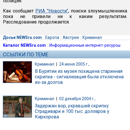
полиция.
Как сообщает
РИА "Новости"
, поиски злоумышленника
пока не привели ни к каким результатам.
Расследование продолжается.
Досье NEWSru.com
::
Европа
::
Австрия
::
Криминал
Каталог NEWSru.com
::
Информационные интернет-ресурсы
ССЫЛКИ ПО ТЕМЕ
Криминал
|
24 июня 2005 г.,
В Бурятии из музея похищена старинная
скрипка - сигнализация была отключена
из-за долгов
Криминал
|
02 декабря 2004 г.,
Задержан вор, укравший скрипку
Страдивари и 100 тыс. долларов у
Киркорова