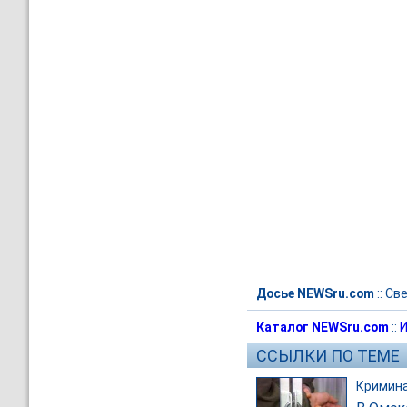
Досье NEWSru.com
::
Све
Каталог NEWSru.com
::
И
ССЫЛКИ ПО ТЕМЕ
Кримин