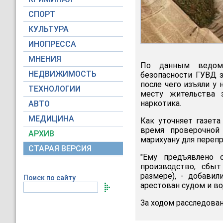
СПОРТ
КУЛЬТУРА
ИНОПРЕССА
МНЕНИЯ
По данным ведомс
НЕДВИЖИМОСТЬ
безопасности ГУВД з
после чего изъяли у
ТЕХНОЛОГИИ
месту жительства 
наркотика.
АВТО
МЕДИЦИНА
Как уточняет газет
время проверочной 
АРХИВ
марихуану для переп
СТАРАЯ ВЕРСИЯ
"Ему предъявлено 
производство, сбы
размере), - добави
Поиск по сайту
арестован судом и во
За ходом расследован