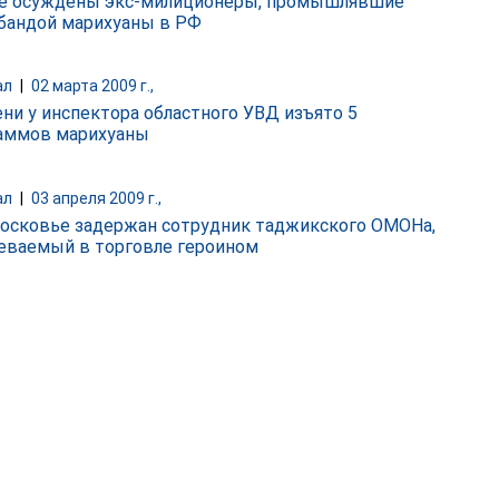
е осуждены экс-милиционеры, промышлявшие
бандой марихуаны в РФ
ал
|
02 марта 2009 г.,
ни у инспектора областного УВД изъято 5
аммов марихуаны
ал
|
03 апреля 2009 г.,
осковье задержан сотрудник таджикского ОМОНа,
еваемый в торговле героином