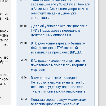
ьем"
зарезавшие его у "БирХауса", бежали
в Армению. Следствие уверено, что
они будут выданы. Двое уже
шения
задержаны
й на
20:38
Дело об убийстве экс-спецназовца
ГРУ в Подмосковье передано в
нной
центральный аппарат СК
МОН),
ке по
09:30
В Подмосковье зарезали бывшего
о же
бойца спецназа ГРУ, который
вступился за прохожего (ВИДЕО)
м, во
14:53
В Астрахани должник спрятался от
брел
приставов в могиле и притворился
мертвым
нные
14:46
В технологическом колледже
пном
Петербурга наркоман напал на 16-
ра он
летнюю студентку, затащил ее в
туалет и попытался изнасиловать
.
16:14
Полиция сорвала двум меломанам
велосипедное путешествие из