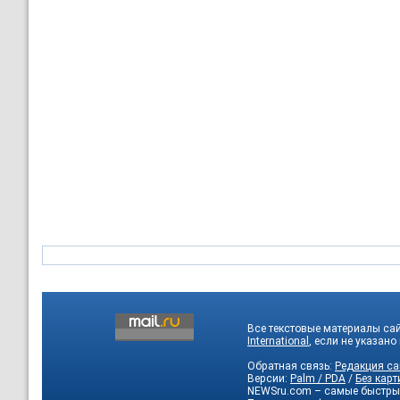
Все текстовые материалы са
International
, если не указано
Обратная связь:
Редакция са
Версии:
Palm / PDA
/
Без карт
NEWSru.com – самые быстры