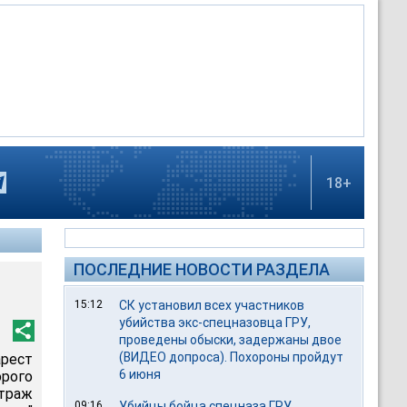
18+
ПОСЛЕДНИЕ НОВОСТИ РАЗДЕЛА
15:12
СК установил всех участников
убийства экс-спецназовца ГРУ,
проведены обыски, задержаны двое
(ВИДЕО допроса). Похороны пройдут
арест
6 июня
орого
траж
09:16
Убийцы бойца спецназа ГРУ,