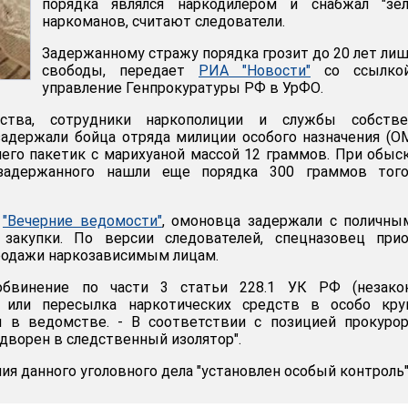
порядка являлся наркодилером и снабжал "зел
наркоманов, считают следователи.
Задержанному стражу порядка грозит до 20 лет ли
свободы, передает
РИА "Новости"
со ссылко
управление Генпрокуратуры РФ в УрФО.
тва, сотрудники наркополиции и службы собстве
адержали бойца отряда милиции особого назначения (О
 него пакетик с марихуаной массой 12 граммов. При обыс
задержанного нашли еще порядка 300 граммов тог
а
"Вечерние ведомости"
, омоновца задержали с поличны
закупки. По версии следователей, спецназовец прио
родажи наркозависимым лицам.
обвинение по части 3 статьи 228.1 УК РФ (незако
т или пересылка наркотических средств в особо кру
ли в ведомстве. - В соответствии с позицией прокуро
дворен в следственный изолятор".
ия данного уголовного дела "установлен особый контроль"