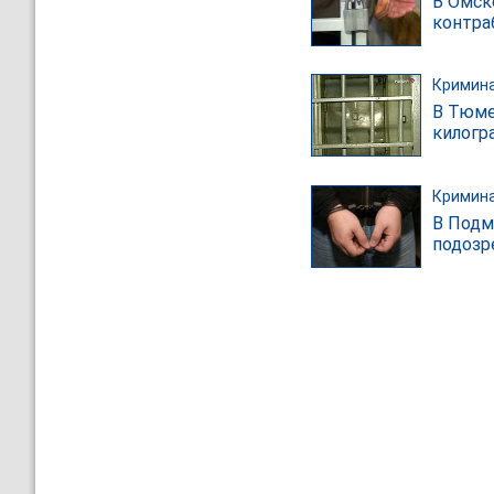
В Омск
контра
Кримин
В Тюме
килогр
Кримин
В Подм
подозр