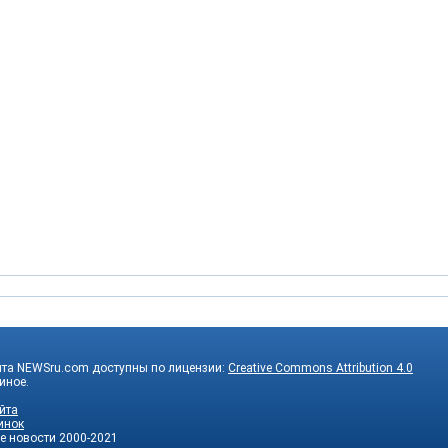
йта NEWSru.com доступны по лицензии:
Creative Commons Attribution 4.0
 иное.
йта
инок
е новости
2000-2021