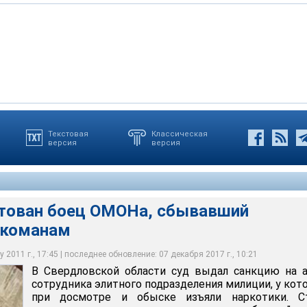
Текстовая
Классическая
версия
версия
асти суд выдал санкцию на арест сотрудника элитного
ции, у которого при досмотре и обыске изъяли наркотики
стован боец ОМОНа, сбывавший
ркоманам
 2011 г., 17:45 | последнее обновление: 07 декабря 2017 г., 10:21
В Свердловской области суд выдал санкцию на 
сотрудника элитного подразделения милиции, у кот
при досмотре и обыске изъяли наркотики. С