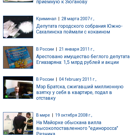
приемную к Зюганову
Криминал
|
28 марта 2007 г.,
Депутата городского собрания Южно-
Сахалинска поймали с кокаином
В России
|
21 января 2011 г.,
Арестовано имущество беглого депутата
Егиазаряна: 1,5 млрд рублей и акции
В России
|
04 february 2011 г.,
Мэр Братска, сжигавший миллионную
взятку у себя в квартире, подал в
отставку
В мире
|
19 октября 2008 г.,
На Майорке обыскана вилла
высокопоставленного "единоросса"
Резника