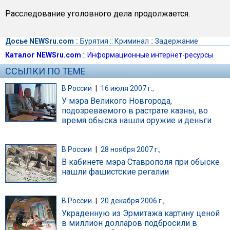
Расследование уголовного дела продолжается.
Досье NEWSru.com
::
Бурятия
::
Криминал
::
Задержание
Каталог NEWSru.com
::
Информационные интернет-ресурсы
ССЫЛКИ ПО ТЕМЕ
В России
|
16 июля 2007 г.,
У мэра Великого Новгорода,
подозреваемого в растрате казны, во
время обыска нашли оружие и деньги
В России
|
28 ноября 2007 г.,
В кабинете мэра Ставрополя при обыске
нашли фашистские регалии
В России
|
20 декабря 2006 г.,
Украденную из Эрмитажа картину ценой
в миллион долларов подбросили в