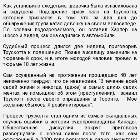
Как установило следствие, девочка была изнасилована
и задушена. Подозрение сразу пало на Трускотта,
который признался в том, что за два дня до
обнаружения трупа катал девочку на своем велосипеде.
По словам подозреваемого, он оставил Харпер на
шоссе и видел, как она садилась в автомобиль.
Судебный процесс длился две недели, приговорив
Трускотта к повешению. Позже виселицу заменили на
тюремный срок, и в итоге молодой человек провел в
тюрьме 10 лет жизни.
Сам осужденный на протяжении прошедших 48 лет
неизменно твердил, что он невиновен. "В течение всей
своей жизни я никогда, (даже) в самых диких своих
мечтах, не помышлял об этом (преступлении), - заявил
Трускотт после своего оправдания в Торонто. - Мое
желание сбылось. Я реабилитирован".
Процесс Трускотта стал одним из самых скандальных
случаев ошибки в истории судопроизводства Канады.
Общественная дискуссия вокруг приговора
развернулась с новой силой после того, как сам
осужденный в 2000 году вернулся к давно закрытому