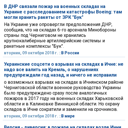
В ДНР связали пожар на военных складах на
Украине с расследованием катастрофы Boeing: там
могли хранить ракеты от ЗРК "Бук"
На Украине уже опровергли предположения ДНР,
сообщив, что на складах 6-го арсенала Минобороны
страны под Черниговом не хранились
крупнокалиберные артиллерийские системы и
ракетные комплексы "Бук".
вторник, 09 октября 2018 г. ::
В России
Украинские соцсети о взрывах на складах в Ичне: не
надо все валить на Кремль, о нарушениях
предупреждали год назад, и ничего не исправили
о возможных взрывах на складах в Ичнянском районе
Черниговской области военное руководство Украины
было предупреждено сразу после аналогичных
пожаров в 2017 году на военных складах Харьковской
области и в Калиновке Винницкой области. Но охрану
складов в Ичне сократили и заменили на срочников.
вторник, 09 октября 2018 г. ::
В мире
Версия - диверсия: в пожаре на складах возле Ични