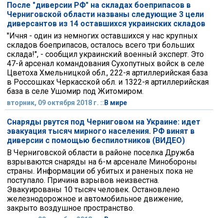
После "диверсии РФ" на складах боеприпасов в
Черниговской области названы следующие 3 цели
диверсантов из 14 оставшихся украинских складов
"Ичня - один из немногих оставшихся у нас крупных
складов боеприпасов, осталось всего три больших
склада!", - сообщил украинский военный эксперт. Это
47-й арсенал командования Сухопутных войск в селе
Цветоха Хмельницкой обл., 222-я артиллерийская база
в Россошках Черкасской обл. и 1322-я артиллерийская
база в селе Ушомир под Житомиром.
вторник, 09 октября 2018 г. ::
В мире
Снаряды рвутся под Черниговом на Украине: идет
эвакуация тысяч мирного населения. РФ винят в
диверсии с помощью беспилотников (ВИДЕО)
В Черниговской области в районе поселка Дружба
взрываются снаряды на 6-м арсенале Минобороны
страны. Информации об убитых и раненых пока не
поступало. Причина взрывов неизвестна.
Эвакуированы 10 тысяч человек. Остановлено
железнодорожное и автомобильное движение,
закрыто воздушное пространство.