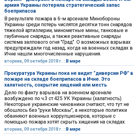
армия Украины потеряла стратегический запас
боеприпасов
В результате пожара в 6-м арсенале Минобороны
Украины среди потерь числятся десятки тонн снарядов
тяжелой артиллерии, минометные мины, танковые и
гаубичные снаряды, а также реактивные снаряды
система залпового огня "Град". О возможных взрывах
предупреждали год назад, когда на военных складах в
Ичне нашли многочисленные нарушения.
вторник, 09 октября 2018 г. ::
В мире
Прокуратура Украины пока не видит "диверсии РФ" в
пожаре на складе боеприпасов в Ичне. Это
халатность, сокрытие хищений или месть
Дело по факту взрывов на военном арсенале
возбуждено по ч.3 ст.425 УК Украины (халатность).
Некоторые украинские чиновники считают, что тут не
обошлось без "руки Москвы", а некоторые политики
обвиняют военных коррупционеров, которые с
помощью пожара хотят скрыть хищения на складах.
вторник, 09 октября 2018 г. ::
В мире