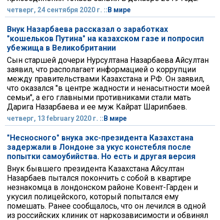
четверг, 24 сентября 2020 г. ::
В мире
Внук Назарбаева рассказал о заработках
"кошельков Путина" на казахском газе и попросил
убежища в Великобритании
Сын старшей дочери Нурсултана Назарбаева Айсултан
заявил, что располагает информацией о коррупции
между правительствами Казахстана и РФ. Он заявил,
что оказался "в центре жадности и ненасытности моей
семьи", а его главными противниками стали мать
Дарига Назарбаева и ее муж Кайрат Шарипбаев.
четверг, 13 february 2020 г. ::
В мире
"Несносного" внука экс-президента Казахстана
задержали в Лондоне за укус констебля после
попытки самоубийства. Но есть и другая версия
Внук бывшего президента Казахстана Айсултан
Назарбаев пытался покончить с собой в квартире
незнакомца в лондонском районе Ковент-Гарден и
укусил полицейского, который попытался ему
помешать. Ранее сообщалось, что он лечился в одной
из российских клиник от наркозависимости и обвинял