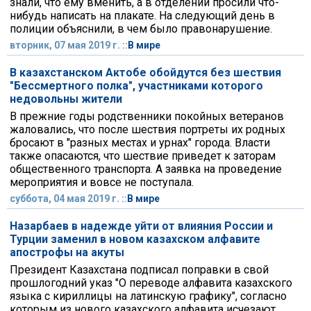
знали, что ему вменить, а в отделении просили что-
нибудь написать на плакате. На следующий день в
полиции объяснили, в чем было правонарушение.
вторник, 07 мая 2019 г. ::
В мире
В казахстанском Актобе обойдутся без шествия
"Бессмертного полка", участниками которого
недовольны жители
В прежние годы родственники покойных ветеранов
жаловались, что после шествия портреты их родных
бросают в "разных местах и урнах" города. Власти
также опасаются, что шествие приведет к заторам
общественного транспорта. А заявка на проведение
мероприятия и вовсе не поступала.
суббота, 04 мая 2019 г. ::
В мире
Назарбаев в надежде уйти от влияния России и
Турции заменил в новом казахском алфавите
апострофы на акуты
Президент Казахстана подписал поправки в свой
прошлогодний указ "О переводе алфавита казахского
языка с кириллицы на латинскую графику", согласно
которым из нового казахского алфавита исчезают