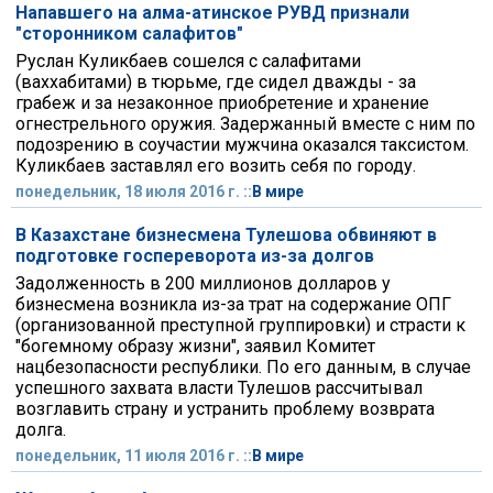
Напавшего на алма-атинское РУВД признали
"сторонником салафитов"
Руслан Куликбаев сошелся с салафитами
(ваххабитами) в тюрьме, где сидел дважды - за
грабеж и за незаконное приобретение и хранение
огнестрельного оружия. Задержанный вместе с ним по
подозрению в соучастии мужчина оказался таксистом.
Куликбаев заставлял его возить себя по городу.
понедельник, 18 июля 2016 г. ::
В мире
В Казахстане бизнесмена Тулешова обвиняют в
подготовке госпереворота из-за долгов
Задолженность в 200 миллионов долларов у
бизнесмена возникла из-за трат на содержание ОПГ
(организованной преступной группировки) и страсти к
"богемному образу жизни", заявил Комитет
нацбезопасности республики. По его данным, в случае
успешного захвата власти Тулешов рассчитывал
возглавить страну и устранить проблему возврата
долга.
понедельник, 11 июля 2016 г. ::
В мире