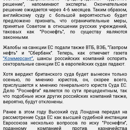
решение", напоминают эксперты. Окончательное
решение ожидается через 4-6 месяцев. Таким образом,
английскому суду с большой вероятностью будет
предложено признать, что ограничительные меры,
принятые Советом в отношении русских учреждений,
таковых как "Роснефть", по существу являются
законными.
Жалобы на санкции ЕС подали также ВТБ, ВЭБ, "Газпром
нефть" и "Сбербанк". Теперь, как отмечает газета
"Коммерсант"
, шансы российских компаний оспорить
секторальные санкции ЕС в европейских судах падают.
Хотя вердикт британского суда будет вынесен только
осенью, по мнению юристов, он, скорее всего,
прислушается к мнению генерального юриста Суда ЕС.
Дело "Роснефти" является по сути прецедентным, так
что подобные иски других российских компаний также,
вероятно, будут отклонены.
Ранее в этом году Высокий суд Лондона передал на
рассмотрение Суда ЕС как высшей судебной инстанции
Евросоюза несколько вопросов по иску "Роснефти",
поданному компанией против казначейства