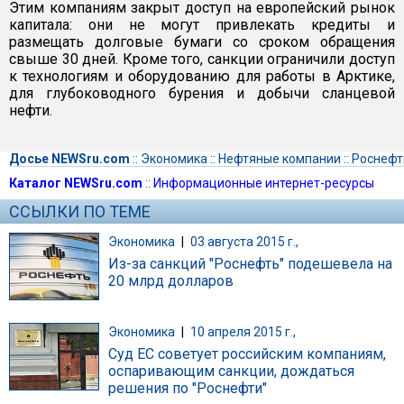
Этим компаниям закрыт доступ на европейский рынок
капитала: они не могут привлекать кредиты и
размещать долговые бумаги со сроком обращения
свыше 30 дней. Кроме того, санкции ограничили доступ
к технологиям и оборудованию для работы в Арктике,
для глубоководного бурения и добычи сланцевой
нефти.
Досье NEWSru.com
::
Экономика
::
Нефтяные компании
::
Роснефт
Каталог NEWSru.com
::
Информационные интернет-ресурсы
ССЫЛКИ ПО ТЕМЕ
Экономика
|
03 августа 2015 г.,
Из-за санкций "Роснефть" подешевела на
20 млрд долларов
Экономика
|
10 апреля 2015 г.,
Суд ЕС советует российским компаниям,
оспаривающим санкции, дождаться
решения по "Роснефти"