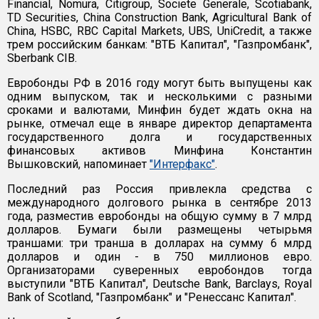
Financial, Nomura, Citigroup, Societe Generale, Scotiabank,
TD Securities, China Construction Bank, Agricultural Bank of
China, HSBC, RBC Capital Markets, UBS, UniCredit, а также
трем российским банкам: "ВТБ Капитал", "Газпромбанк",
Sberbank CIB.
Евробонды РФ в 2016 году могут быть выпущены как
одним выпуском, так и несколькими с разными
сроками и валютами, Минфин будет ждать окна на
рынке, отмечал еще в январе директор департамента
государственного долга и государственных
финансовых активов Минфина Константин
Вышковский, напоминает
"Интерфакс"
.
Последний раз Россия привлекла средства с
международного долгового рынка в сентябре 2013
года, разместив евробонды на общую сумму в 7 млрд
долларов. Бумаги были размещены четырьмя
траншами: три транша в долларах на сумму 6 млрд
долларов и один - в 750 миллионов евро.
Организаторами суверенных евробондов тогда
выступили "ВТБ Капитал", Deutsche Bank, Barclays, Royal
Bank of Scotland, "Газпромбанк" и "Ренессанс Капитал".