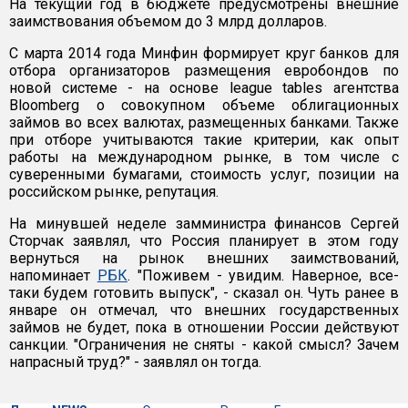
На текущий год в бюджете предусмотрены внешние
заимствования объемом до 3 млрд долларов.
С марта 2014 года Минфин формирует круг банков для
отбора организаторов размещения евробондов по
новой системе - на основе league tables агентства
Bloomberg о совокупном объеме облигационных
займов во всех валютах, размещенных банками. Также
при отборе учитываются такие критерии, как опыт
работы на международном рынке, в том числе с
суверенными бумагами, стоимость услуг, позиции на
российском рынке, репутация.
На минувшей неделе замминистра финансов Сергей
Сторчак заявлял, что Россия планирует в этом году
вернуться на рынок внешних заимствований,
напоминает
РБК
. "Поживем - увидим. Наверное, все-
таки будем готовить выпуск", - сказал он. Чуть ранее в
январе он отмечал, что внешних государственных
займов не будет, пока в отношении России действуют
санкции. "Ограничения не сняты - какой смысл? Зачем
напрасный труд?" - заявлял он тогда.