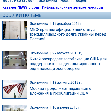
Досье NEWSru.com
::
Экономика
::
Россия
::
Госдолг
Каталог NEWSru.com
::
Информационные интернет-ресурсы
ССЫЛКИ ПО ТЕМЕ
Экономика
|
17 декабря 2015 г.,
МВФ признал официальный статус
трехмиллиардного долга Украины перед
Россией
Экономика
|
27 августа 2015 г.,
Китай распродает гособлигации США для
поддержки юаня, девальвированного
ради помощи экспортерам
Экономика
|
18 августа 2015 г.,
Москва продолжает наращивать
вложения в гособлигации США
Экономика
|
16 апреля 2015 г.,