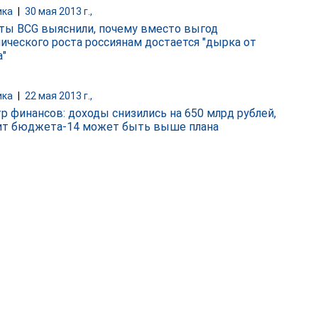
ика
|
30 мая 2013 г.,
ты BCG выяснили, почему вместо выгод
ического роста россиянам достается "дырка от
а"
ика
|
22 мая 2013 г.,
р финансов: доходы снизились на 650 млрд рублей,
т бюджета-14 может быть выше плана