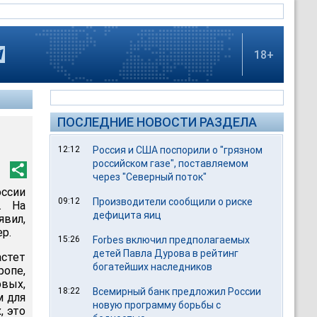
18+
ПОСЛЕДНИЕ НОВОСТИ РАЗДЕЛА
12:12
Россия и США поспорили о "грязном
российском газе", поставляемом
через "Северный поток"
оссии
09:12
Производители сообщили о риске
. На
дефицита яиц
явил,
р.
15:26
Forbes включил предполагаемых
детей Павла Дурова в рейтинг
астет
богатейших наследников
ропе,
рвых,
18:22
Всемирный банк предложил России
м для
новую программу борьбы с
, это