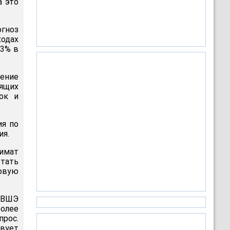
а это
огноз
ходах
,3% в
ение
ящих
ок и
ия по
ия.
лимат
отать
совую
 ВШЭ
олее
прос.
вует