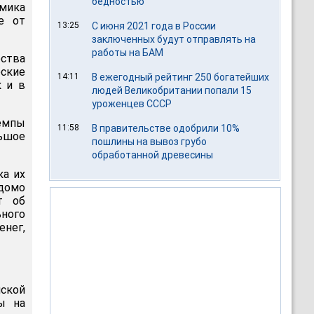
бедностью
омика
е от
13:25
С июня 2021 года в России
заключенных будут отправлять на
работы на БАМ
ства
еские
14:11
В ежегодный рейтинг 250 богатейших
к и в
людей Великобритании попали 15
уроженцев СССР
Темпы
11:58
В правительстве одобрили 10%
льшое
пошлины на вывоз грубо
обработанной древесины
ка их
домо
т об
ного
енег,
йской
ы на