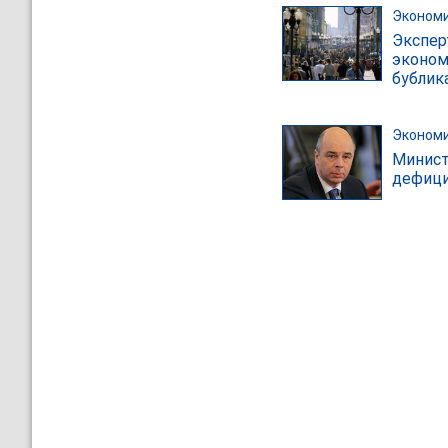
Эконом
Экспер
эконом
бублик
Эконом
Минист
дефици