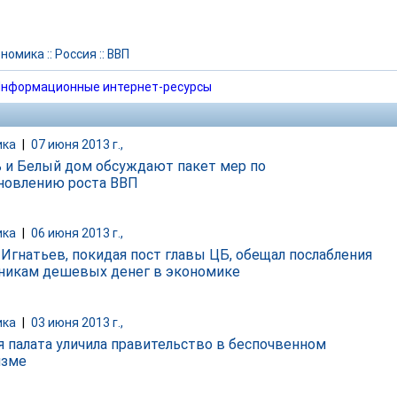
ономика
::
Россия
::
ВВП
нформационные интернет-ресурсы
ика
|
07 июня 2013 г.,
 и Белый дом обсуждают пакет мер по
новлению роста ВВП
ика
|
06 июня 2013 г.,
 Игнатьев, покидая пост главы ЦБ, обещал послабления
никам дешевых денег в экономике
ика
|
03 июня 2013 г.,
я палата уличила правительство в беспочвенном
изме