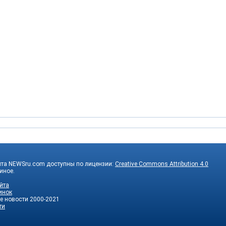
йта NEWSru.com доступны по лицензии:
Creative Commons Attribution 4.0
 иное.
йта
инок
е новости
2000-2021
ти