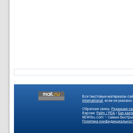
Все текстовые материалы са
International
, если не указано
Обратная связь:
Редакция са
Версии:
Palm / PDA
/
Без карт
NEWSru.com – самые быстры
Политика конфиденциальнос