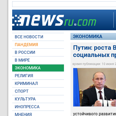
ЭКОНОМИКА
ВСЕ НОВОСТИ
ПАНДЕМИЯ
Путин: роста 
В РОССИИ
социальных п
В МИРЕ
Путин: роста ВВП в
время публикации: 10 июня 20
ЭКОНОМИКА
Пресс-служба През
РЕЛИГИЯ
КРИМИНАЛ
СПОРТ
КУЛЬТУРА
ИНОПРЕССА
устойчивого развития
МНЕНИЯ