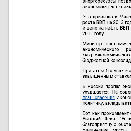
энергоресурсы позво
экономика растет за
Это признало и Минэ
роста ВВП на 2013 го
и цене на нефть ВВП
2011 году.
Министр экономиче
экономического 
макроэкономических
бюджетной консолид
При этом больше вс
завышенным ставкам
В России пропал эко
ухудшается. На сов
план спасения
эконом
политику, вкладывать
Вот как прокоммент
Евгений Ясин: "Ес
благоприятную обст
Увеличение массы 