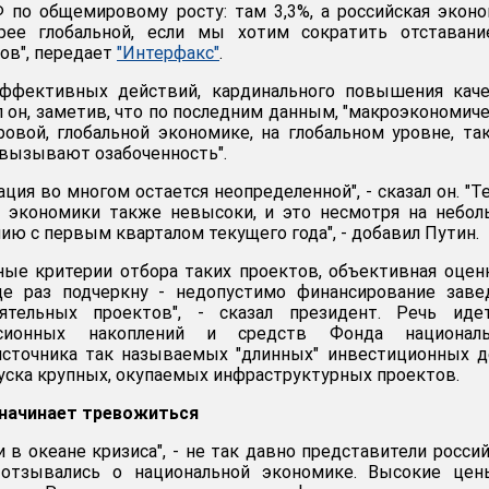
 по общемировому росту: там 3,3%, а российская экон
рее глобальной, если мы хотим сократить отставани
ов", передает
"Интерфакс"
.
эффективных действий, кардинального повышения каче
л он, заметив, что по последним данным, "макроэкономич
овой, глобальной экономике, на глобальном уровне, та
вызывают озабоченность".
ция во многом остается неопределенной", - сказал он. "
й экономики также невысоки, и это несмотря на небо
ию с первым кварталом текущего года", - добавил Путин.
ые критерии отбора таких проектов, объективная оцен
ще раз подчеркну - недопустимо финансирование заве
оятельных проектов", - сказал президент. Речь иде
нсионных накоплений и средств Фонда националь
источника так называемых "длинных" инвестиционных д
уска крупных, окупаемых инфраструктурных проектов.
 начинает тревожиться
 в океане кризиса", - не так давно представители росси
 отзывались о национальной экономике. Высокие цен