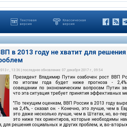
Текстовая
Классическая
версия
версия
ВВП в 2013 году не хватит для решения
роблем
 2013 году не хватит для решения социальных проблем
13 г., 13:36 | последнее обновление: 07 декабря 2017 г., 09:54
Президент Владимир Путин озабочен: рост ВВП Р
идента России
по итогам года будет ниже прогноза - 2,4%
совещании по экономическим вопросам Путин за
что эта ситуация требует принятия эффективных ме
"По текущим оценкам, ВВП России в 2013 году выр
на 2,4%, - сказал он. - Конечно, это лучше, чем в Ев
это даже несколько лучше, чем в Штатах, но, во-пе
это ниже тех ориентиров, которые необходимы на
, для решения социальных и других проблем, и, во-вторых