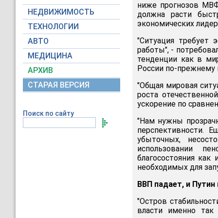
ниже прогнозов МВФ
НЕДВИЖИМОСТЬ
должна расти быст
экономических лидер
ТЕХНОЛОГИИ
"Ситуация требует 
АВТО
работы", - потребова
МЕДИЦИНА
тенденции как в мир
России по-прежнему 
АРХИВ
СТАРАЯ ВЕРСИЯ
"Общая мировая ситуа
роста отечественно
ускорение по сравнен
Поиск по сайту
"Нам нужны прозрачн
перспективности. Е
убыточных, несост
использовании пе
благосостояния как 
необходимых для зап
ВВП падает, и Путин
"Остров стабильности
власти именно так