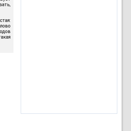
вать,
стая:
лово
годов
акая