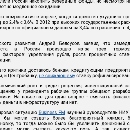
лили России накопить резервные фонды, но несмотря н
метно медленнее ожиданий.
кономразвития в апреле, когда ведомство ухудшило пр
д до 2,4% с 3,6%. В 2012 при высоких государственных рас
 вырос по официальным данным на 3,4% по сравнению с 4
ского развития Андрей Белоусов заявил, что замедл
роста в России произошло из-за трех тормоз
 факторов: укрепления рубля, роста процентных став
ации.
его критики досталось банкам, кредитующим предприят
, и Центробанку,
не снижающему
ставку рефинансирован
номический рост и грядет рецессия, инвестиционный к
ещаниях у президента рабочие группы обещают разраб
ики. На повестке дня один вопрос - смягчать финан
 деньги в инфраструктуру или нет.
ировал ситуацию
Business FM
научный руководитель НИУ
ли бы могли создать более благоприятный климат, б
ановку, то тогда можно было бы увеличить денежный с
денег могло сыграть какую-то роль. А так, сущест